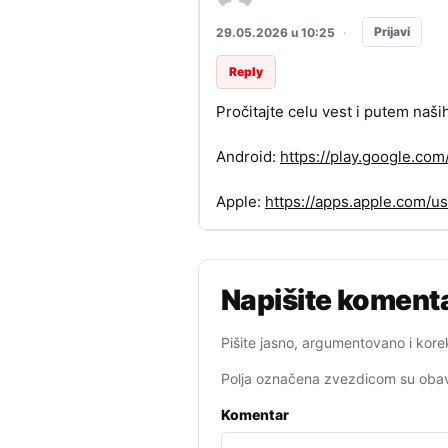
Prijavi
29.05.2026 u 10:25
·
Reply
Pročitajte celu vest i putem naši
Android:
https://play.google.c
Apple:
https://apps.apple.com/
Napišite koment
Pišite jasno, argumentovano i kore
Polja označena zvezdicom su obav
Komentar