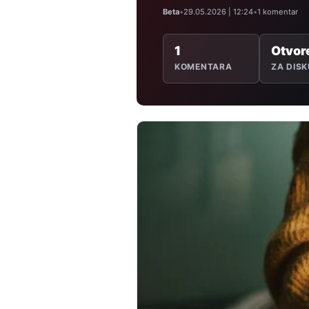
Beta
•
29.05.2026 | 12:24
•
1 komentar
1
Otvor
KOMENTARA
ZA DISK