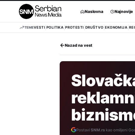
Pređi
na
Naslovna
Najnovije
sadržaj
TEME
VESTI
POLITIKA
PROTESTI
DRUŠTVO
EKONOMIJA
RE
←
Nazad na vest
Slovačka
reklamn
biznism
Postavi
SNM.rs
kao omiljeni Goo