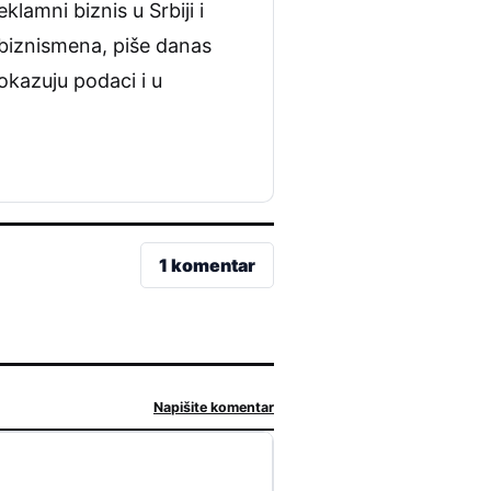
lamni biznis u Srbiji i
 biznismena, piše danas
okazuju podaci i u
1 komentar
Napišite komentar