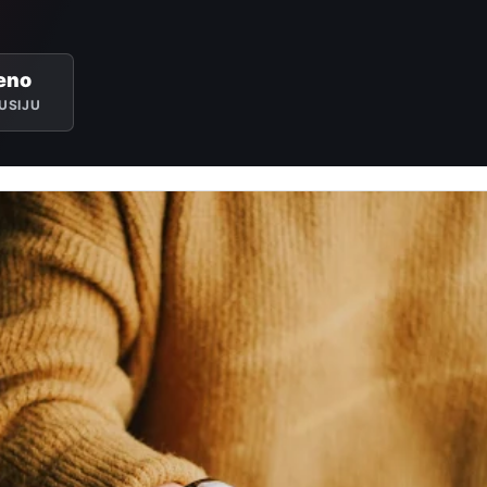
eno
USIJU