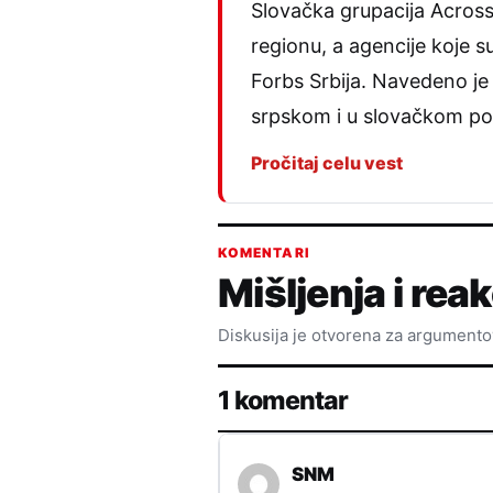
Slovačka grupacija Across 
regionu, a agencije koje 
Forbs Srbija. Navedeno je
srpskom i u slovačkom 
Pročitaj celu vest
KOMENTARI
Mišljenja i reak
Diskusija je otvorena za argument
1 komentar
SNM