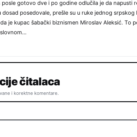
posle gotovo dve i po godine odlučila je da napusti rek
su dosad posedovale, prešle su u ruke jednog srpskog
 da je kupac šabački biznismen Miroslav Aleksić. To p
poslovnom…
cije čitalaca
ovane i korektne komentare.