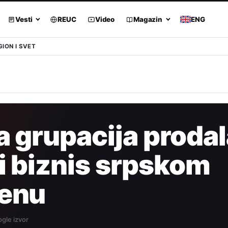
Vesti
REUC
Video
Magazin
ENG
GION I SVET
 grupacija prodal
i biznis srpskom
enu
gle izvor