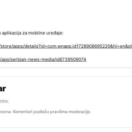
h aplikacija za mobilne uređaje:
om/store/apps/details?id=com.wnapp.id1728908695220&hl=en&pl
us/app/serbian-news-media/id6739509074
ar
ktno.
ezna. Komentari podležu pravilima moderacije.