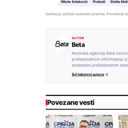
Nikola Selaković
Protesti
Siniša Mali
Sadržaj je zaštićen autorskim pravima. Prenošenje je
AUTOR
Beta
Novinska agencija Beta osnova
profesionalnom informisanju iz
doslednim profesionalnim sta
Svi tekstovi autora
Povezane vesti