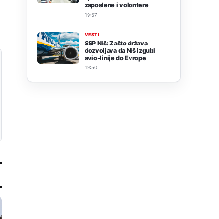
zaposlene i volontere
19:57
VESTI
SSP Niš: Zašto država
dozvoljava da Niš izgubi
avio-linije do Evrope
19:50