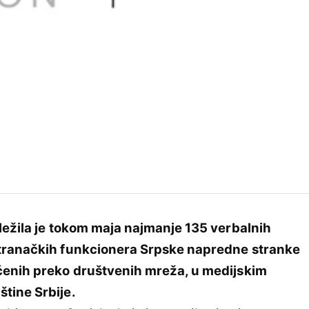
ležila je tokom maja najmanje 135 verbalnih
stranačkih funkcionera Srpske napredne stranke
ćenih preko društvenih mreža, u medijskim
tine Srbije.