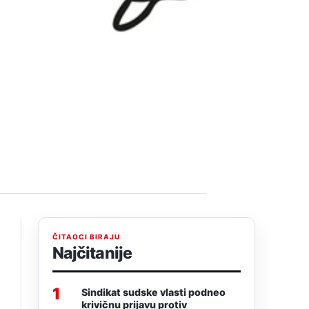
ČITAOCI BIRAJU
Najčitanije
1
Sindikat sudske vlasti podneo
krivičnu prijavu protiv