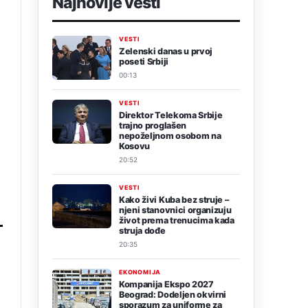
Najnovije vesti
VESTI
Zelenski danas u prvoj
poseti Srbiji
00:13
VESTI
Direktor Telekoma Srbije
trajno proglašen
nepoželjnom osobom na
Kosovu
20:52
VESTI
Kako živi Kuba bez struje –
njeni stanovnici organizuju
život prema trenucima kada
struja dođe
20:35
EKONOMIJA
Kompanija Ekspo 2027
Beograd: Dodeljen okvirni
sporazum za uniforme za