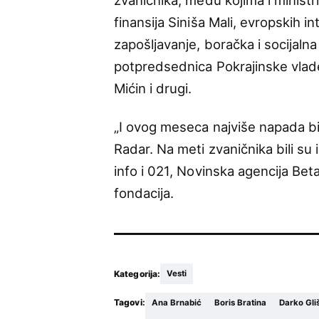
finansija Siniša Mali, evropskih i
zapošljavanje, boračka i socijaln
potpredsednica Pokrajinske vlad
Mićin i drugi.
„I ovog meseca najviše napada bi
Radar. Na meti zvaničnika bili su i
info i 021, Novinska agencija Beta
fondacija.
Kategorija:
Vesti
Tagovi:
Ana Brnabić
Boris Bratina
Darko Gli