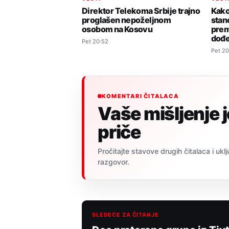
Direktor Telekoma Srbije trajno
Kako 
proglašen nepoželjnom
stan
osobom na Kosovu
prem
dođ
Pet 20:52
Pet 20
KOMENTARI ČITALACA
Vaše mišljenje 
priče
Pročitajte stavove drugih čitalaca i uklj
razgovor.
SLEDEĆE ZA ČITANJE