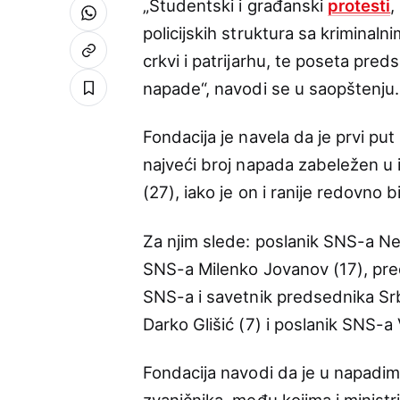
„Studentski i građanski
protesti
,
policijskih struktura sa kriminal
crkvi i patrijarhu, te poseta pre
napade“, navodi se u saopštenju.
Fondacija je navela da je prvi pu
najveći broj napada zabeležen u
(27), iako je on i ranije redovno bi
Za njim slede: poslanik SNS-a N
SNS-a Milenko Jovanov (17), pr
SNS-a i savetnik predsednika Srbi
Darko Glišić (7) i poslanik SNS-a
Fondacija navodi da je u napadim
zvaničnika, među kojima i ministri