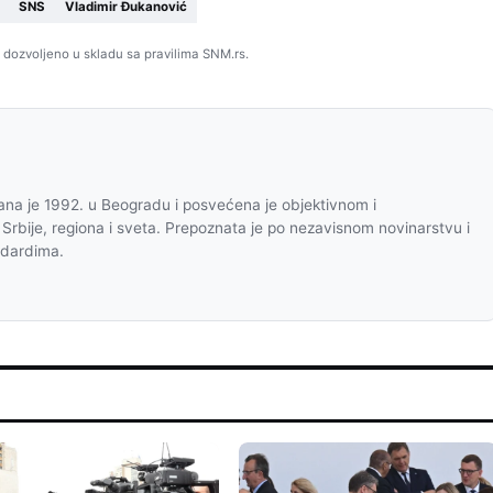
SNS
Vladimir Đukanović
 dozvoljeno u skladu sa pravilima SNM.rs.
na je 1992. u Beogradu i posvećena je objektivnom i
 Srbije, regiona i sveta. Prepoznata je po nezavisnom novinarstvu i
ndardima.