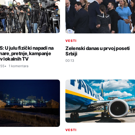
I
VESTI
: U julu fizički napadi na
Zelenski danas u prvoj poseti
nare, pretnje, kampanje
Srbiji
iv lokalnih TV
00:13
:55
1 komentara
VESTI
I