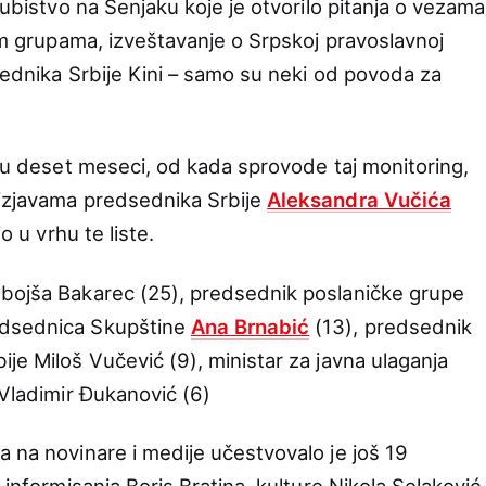
 ubistvo na Senjaku koje je otvorilo pitanja o vezama
nim grupama, izveštavanje o Srpskoj pravoslavnoj
dsednika Srbije Kini – samo su neki od povoda za
t u deset meseci, od kada sprovode taj monitoring,
 izjavama predsednika Srbije
Aleksandra Vučića
o u vrhu te liste.
ebojša Bakarec (25), predsednik poslaničke grupe
edsednica Skupštine
Ana Brnabić
(13), predsednik
je Miloš Vučević (9), ministar za javna ulaganja
 Vladimir Đukanović (6)
a na novinare i medije učestvovalo je još 19
 informisanja Boris Bratina, kulture Nikola Selaković