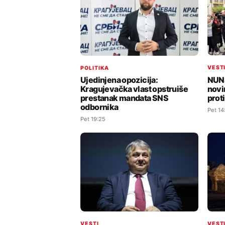
VEST
POLITIKA
NUNS
Ujedinjena opozicija:
novi
Kragujevačka vlast opstruiše
prot
prestanak mandata SNS
odbornika
Pet 14
Pet 19:25
VESTI
VEST