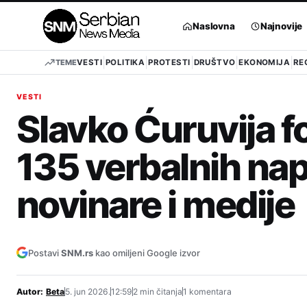
Pređi
na
Naslovna
Najnovije
sadržaj
TEME
VESTI
POLITIKA
PROTESTI
DRUŠTVO
EKONOMIJA
RE
VESTI
Slavko Ćuruvija f
135 verbalnih na
novinare i medije
Postavi
SNM.rs
kao omiljeni Google izvor
Autor:
Beta
5. jun 2026.
12:59
2 min čitanja
1 komentara