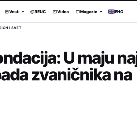
Vesti
REUC
Video
Magazin
ENG
GION I SVET
ondacija: U maju n
pada zvaničnika na