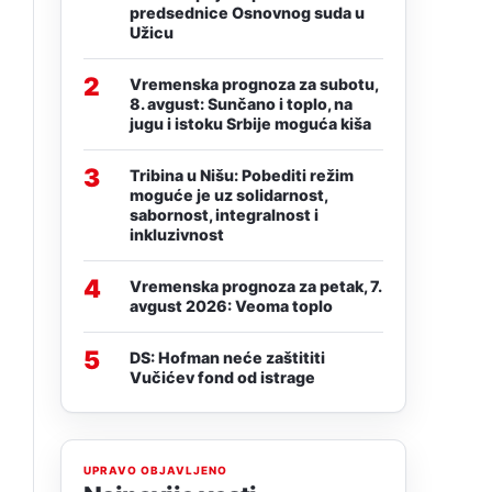
predsednice Osnovnog suda u
Užicu
2
Vremenska prognoza za subotu,
8. avgust: Sunčano i toplo, na
jugu i istoku Srbije moguća kiša
3
Tribina u Nišu: Pobediti režim
moguće je uz solidarnost,
sabornost, integralnost i
inkluzivnost
4
Vremenska prognoza za petak, 7.
avgust 2026: Veoma toplo
5
DS: Hofman neće zaštititi
Vučićev fond od istrage
UPRAVO OBJAVLJENO
,