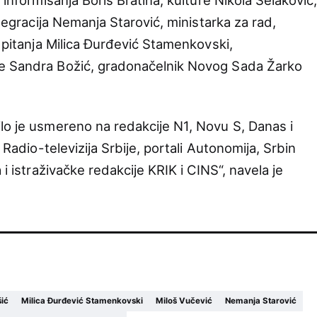
ntegracija Nemanja Starović, ministarka za rad,
a pitanja Milica Đurđević Stamenkovski,
e Sandra Božić, gradonačelnik Novog Sada Žarko
lo je usmereno na redakcije N1, Novu S, Danas i
 Radio-televizija Srbije, portali Autonomija, Srbin
 i istraživačke redakcije KRIK i CINS“, navela je
šić
Milica Đurđević Stamenkovski
Miloš Vučević
Nemanja Starović