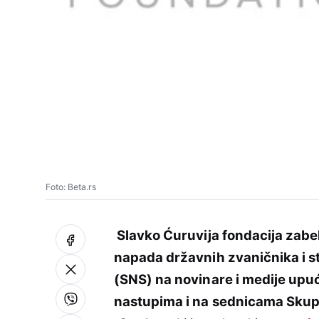
Foto: Beta.rs
Slavko Ćuruvija fondacija zabe
napada državnih zvaničnika i 
(SNS) na novinare i medije upu
nastupima i na sednicama Skupš