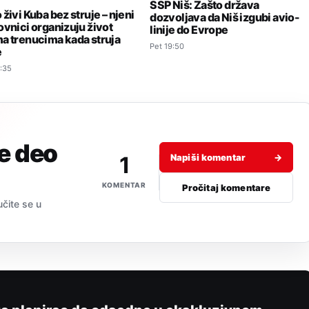
SSP Niš: Zašto država
živi Kuba bez struje – njeni
dozvoljava da Niš izgubi avio-
ovnici organizuju život
linije do Evrope
a trenucima kada struja
Pet 19:50
e
:35
je deo
1
Napiši komentar
→
KOMENTAR
Pročitaj komentare
učite se u