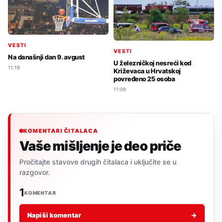
VESTI
VESTI
Na današnji dan 9. avgust
U železničkoj nesreći kod
11:19
Križevaca u Hrvatskoj
povređeno 25 osoba
11:09
KOMENTARI ČITALACA
Vaše mišljenje je deo priče
Pročitajte stavove drugih čitalaca i uključite se u
razgovor.
1
KOMENTAR
Napiši komentar
→