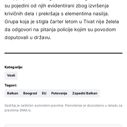
su pojedini od njih evidentirani zbog izvršenja
krivičnih dela i prekršaja s elementima nasilja.
Grupa koja je stigla čarter letom u Tivat nije želela
da odgovori na pitanja policije kojim su povodom
doputovali u državu.
Kategorija:
Vesti
Tagovi:
Balkan
Beograd
EU
Putovanja
Zapadni Balkan
Sadržaj je zaštićen autorskim pravima. Prenošenje je dozvoljeno u skladu sa
pravilima SNM.rs.