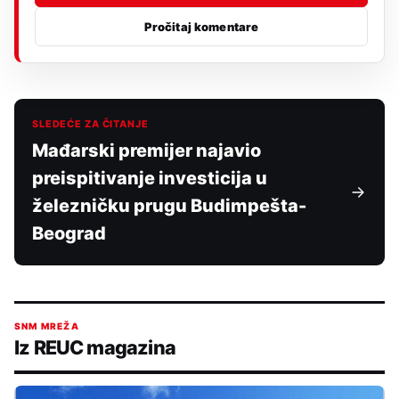
Pročitaj komentare
SLEDEĆE ZA ČITANJE
Mađarski premijer najavio
preispitivanje investicija u
železničku prugu Budimpešta-
Beograd
SNM MREŽA
Iz REUC magazina