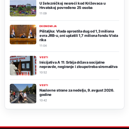
U železničkoj nesreći kod Križevaca u
Hrvatskoj povređeno 25 osoba
11:09
EKONOMIJA
Pištaljka: Vlada oprostila dug od 1,3 miliona
evra JRB-u, oni uplatili 1,7 miliona fondu Vista
rika
11:04
VESTI
Inicijativa A 11: Srbija država socijalne
nepravde, negiranje i zloupotreba siromaštva
10:52
VESTI
Naslovne strane za nedelju, 9. avgust 2026.
godine
10:42