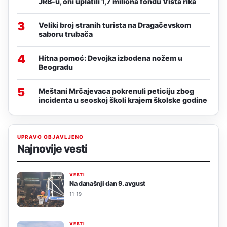
JRB-u, oni uplatili 1,7 miliona fondu Vista rika
3
Veliki broj stranih turista na Dragačevskom
saboru trubača
4
Hitna pomoć: Devojka izbodena nožem u
Beogradu
5
Meštani Mrčajevaca pokrenuli peticiju zbog
incidenta u seoskoj školi krajem školske godine
UPRAVO OBJAVLJENO
Najnovije vesti
VESTI
Na današnji dan 9. avgust
11:19
VESTI