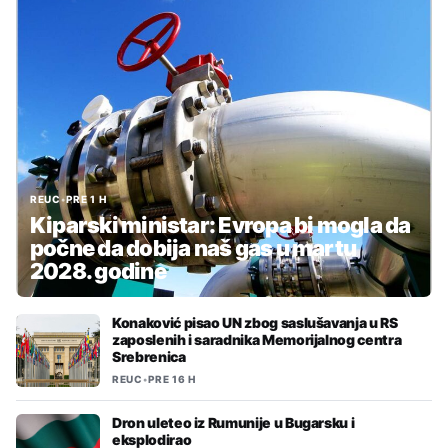
REUC
•
PRE 1 H
Kiparski ministar: Evropa bi mogla da
počne da dobija naš gas u martu
2028. godine
Konaković pisao UN zbog saslušavanja u RS
zaposlenih i saradnika Memorijalnog centra
Srebrenica
REUC
•
PRE 16 H
Dron uleteo iz Rumunije u Bugarsku i
eksplodirao