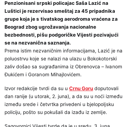
Penzionisani srpski policajac Saša Lazić na
Luštici je rezervisao smeštaj za 45 pripadnika
grupe koja je s tivatskog aerodroma vraćena za
Beograd zbog ugrožavanja nacionalne
bezbednosti, pišu podgoričke Vijesti pozivajući
se na nezvanična saznanja.
Prema istim nezvaničnim informacijama, Lazić je na
poluostrvu koje se nalazi na ulazu u Bokokotorski
zaliv došao sa sugrađanima iz Obrenovca – Ivanom
Đukićem i Goranom Mihajlovićem.
Izvor redakcije tvrdi da su u
Crnu Goru
doputovali
dan ranije (u utorak, 2. juna), a da su u noći između
između srede i četvrtka privedeni u bjelopoljsku
policiju, pošto su pokušali da izađu iz zemlje.
Sagovornici Vijesti tvrde da je u sredu, 3. juna,