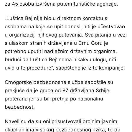
za 45 osoba izvršena putem turističke agencije.
„Luštica Bej nije bio u direktnom kontaktu s
osobama na koje se upit odnosi, niti je učestvovao
u organizaciji njihovog putovanja. Sva pitanja u vezi
s ulaskom stranih državljana u Crnu Goru je
potrebno uputiti nadležnim državnim organima,
budući da Luštica Bej’ nema nikakvu ulogu, niti
uvid u te procedure“, saopšteno je iz te kompanije.
Crnogorske bezbednosne službe saopštile su
prekjuče da je grupa od 87 državljana Srbije
proterana jer su bili pretnja po nacionalnu
bezbednost.
Naveli su da su oni prisustvovali brojnim javnim
okupljanjima visokog bezbednosnog rizika, te da