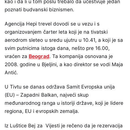
kao i da li u tom poslu trebalo da učestvuje jedan
poznati budvanski biznismen.
Agencija Hepi trevel dovodi se u vezu i s
organizovanjem čarter leta koji je na tivatski
aerodrom sleteo u sredu ujutru u 10.41, a koji je sa
svim putnicima istoga dana, nešto pre 16.00,
vraćen za
Beograd
. Ta kompanija osnovana je
2008. godine u Bjeljini, a kao direktor se vodi Maja
Antić.
U Tivtu se danas održava Samit Evropska unija
(EU) – Zapadni Balkan, najveći skup
međunarodnog ranga u istoriji države, koji je lidere
regiona, EU i evropskih zemalja.
Iz Luštice Bej za Vijesti je rečeno da je rezervacija