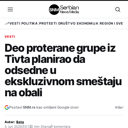
Pređi
na
Otvori
Otvo
sadržaj
meni
pret
VESTI
POLITIKA
PROTESTI
DRUŠTVO
EKONOMIJA
REGION I SVET
VESTI
Deo proterane grupe iz
Tivta planirao da
odsedne u
ekskluzivnom smeštaju
na obali
›
Postavi
SNM.rs
kao omiljeni Google izvor
Više
Autor:
Beta
5. jun 2026.
13:13
2 min čitanja
1 komentara