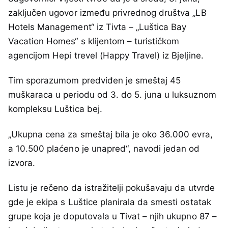
zaključen ugovor između privrednog društva „LB
Hotels Management“ iz Tivta – „Luštica Bay
Vacation Homes“ s klijentom – turističkom
agencijom Hepi trevel (Happy Travel) iz Bjeljine.
Tim sporazumom predviđen je smeštaj 45
muškaraca u periodu od 3. do 5. juna u luksuznom
kompleksu Luštica bej.
„Ukupna cena za smeštaj bila je oko 36.000 evra,
a 10.500 plaćeno je unapred“, navodi jedan od
izvora.
Listu je rečeno da istražitelji pokušavaju da utvrde
gde je ekipa s Luštice planirala da smesti ostatak
grupe koja je doputovala u Tivat – njih ukupno 87 –