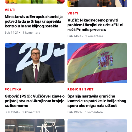
VESTI
VESTI
Ministarstvo: Evropska komisija
Vučić: Nikad nećemo praviti
potvrdila da je Srbija unapredila
problem Ukrajini da uđe u EU, ni
kontrolu hrane biljnog porekla
reći: Primite prvo nas
Sub 14:27
1 komentara
Sub 14:24
1 komentara
POLITIKA
REGION I SVET
Grbović (PSG): Vučićeve izjave o
Španija nastavila granične
prijateljstvu sa Ukrajinom krajnje
kontrole za putnike iz Italije zbog
su licemerne
spora oko migranata u Seuti
Sub 19:41
2 komentara
Sub 19:21
1 komentara