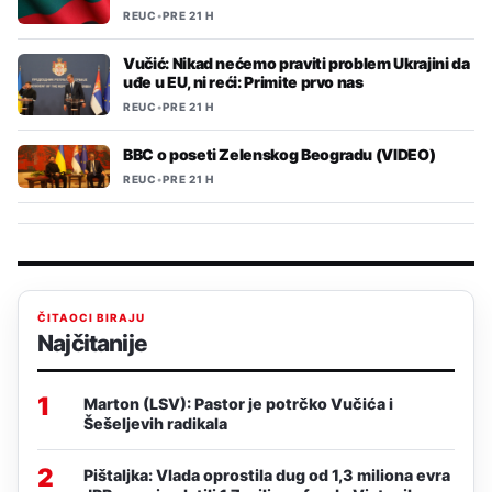
REUC
•
PRE 21 H
Vučić: Nikad nećemo praviti problem Ukrajini da
uđe u EU, ni reći: Primite prvo nas
REUC
•
PRE 21 H
BBC o poseti Zelenskog Beogradu (VIDEO)
REUC
•
PRE 21 H
ČITAOCI BIRAJU
Najčitanije
1
Marton (LSV): Pastor je potrčko Vučića i
Šešeljevih radikala
2
Pištaljka: Vlada oprostila dug od 1,3 miliona evra