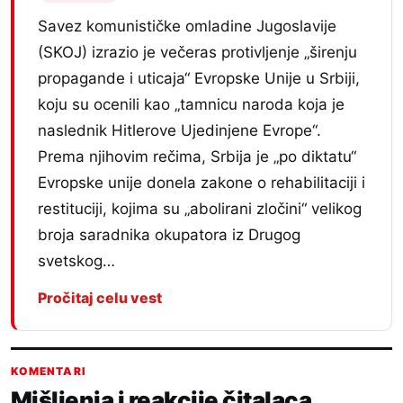
Savez komunističke omladine Jugoslavije
(SKOJ) izrazio je večeras protivljenje „širenju
propagande i uticaja“ Evropske Unije u Srbiji,
koju su ocenili kao „tamnicu naroda koja je
naslednik Hitlerove Ujedinjene Evrope“.
Prema njihovim rečima, Srbija je „po diktatu“
Evropske unije donela zakone o rehabilitaciji i
restituciji, kojima su „abolirani zločini“ velikog
broja saradnika okupatora iz Drugog
svetskog…
Pročitaj celu vest
KOMENTARI
Mišljenja i reakcije čitalaca