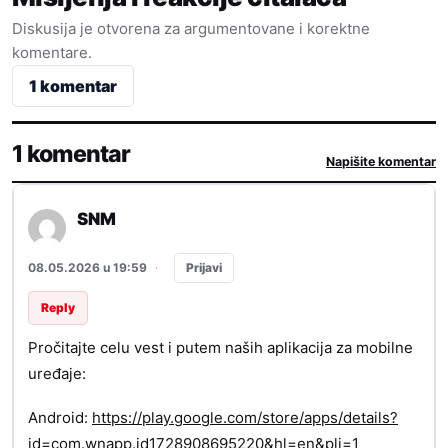
Diskusija je otvorena za argumentovane i korektne
komentare.
1 komentar
1 komentar
Napišite komentar
SNM
Prijavi
08.05.2026 u 19:59
·
Reply
Pročitajte celu vest i putem naših aplikacija za mobilne
uređaje:
Android:
https://play.google.com/store/apps/details?
id=com.wnapp.id1728908695220&hl=en&pli=1