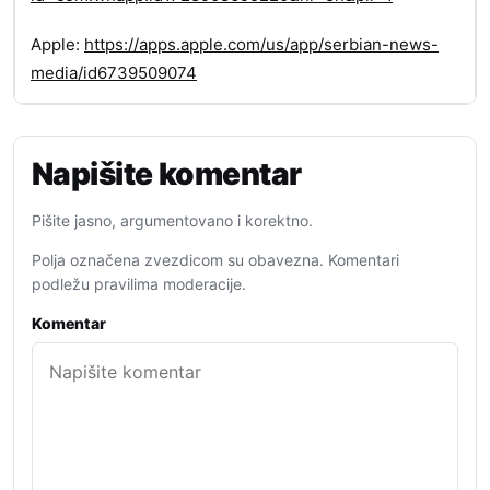
Apple:
https://apps.apple.com/us/app/serbian-news-
media/id6739509074
Napišite komentar
Pišite jasno, argumentovano i korektno.
Polja označena zvezdicom su obavezna. Komentari
podležu pravilima moderacije.
Komentar