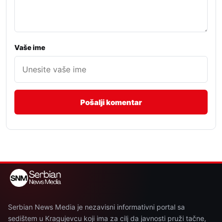
Vaše ime
Serbian News Media je nezavisni informativni portal sa
sedištem u Kragujevcu koji ima za cilj da javnosti pruži tačne,