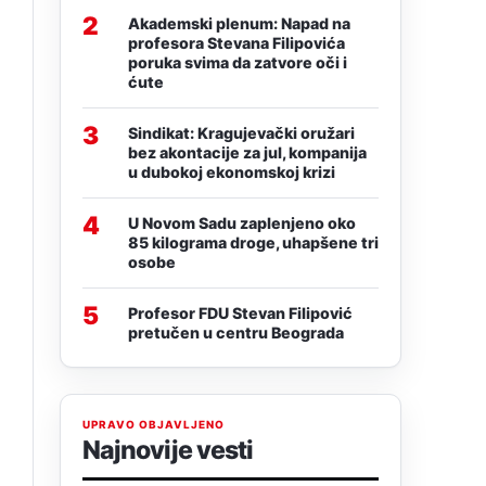
2
Akademski plenum: Napad na
profesora Stevana Filipovića
poruka svima da zatvore oči i
ćute
3
Sindikat: Kragujevački oružari
bez akontacije za jul, kompanija
u dubokoj ekonomskoj krizi
4
U Novom Sadu zaplenjeno oko
85 kilograma droge, uhapšene tri
osobe
5
Profesor FDU Stevan Filipović
pretučen u centru Beograda
UPRAVO OBJAVLJENO
Najnovije vesti