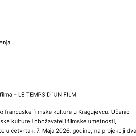
enja.
g filma – LE TEMPS D`UN FILM
 francuske filmske kulture u Kragujevcu. Učenici
cuske kulture i obožavatelji filmske umetnosti,
 u četvrtak, 7. Maja 2026. godine, na projekciji dv