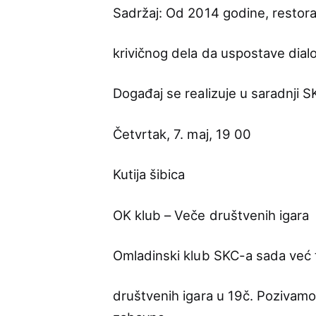
Sadržaj: Od 2014 godine, restora
krivičnog dela da uspostave dial
Događaj se realizuje u saradnji S
Četvrtak, 7. maj, 19 00
Kutija šibica
OK klub – Veče društvenih igara
Omladinski klub SKC-a sada već t
društvenih igara u 19č. Pozivamo 