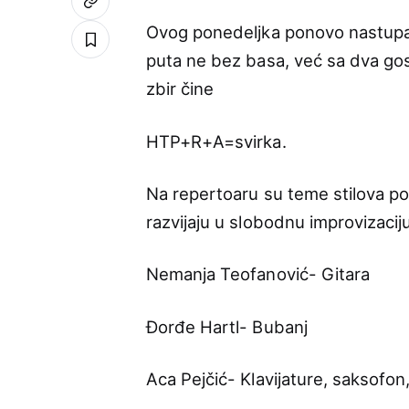
Ovog ponedeljka ponovo nastupa 
puta ne bez basa, već sa dva gos
zbir čine
HTP+R+A=svirka.
Na repertoaru su teme stilova po
razvijaju u slobodnu improvizaciju
Nemanja Teofanović- Gitara
Đorđe Hartl- Bubanj
Aca Pejčić- Klavijature, saksofon,