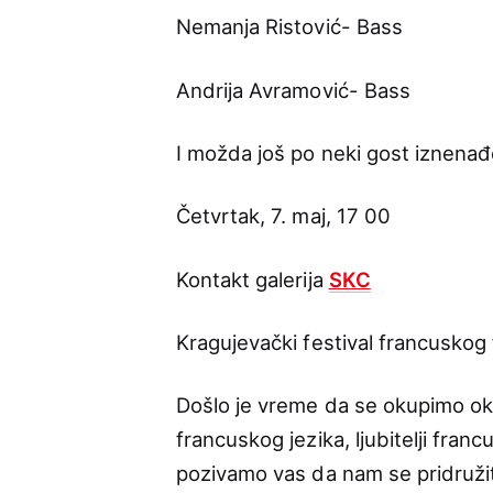
Nemanja Ristović- Bass
Andrija Avramović- Bass
I možda još po neki gost iznenađ
Četvrtak, 7. maj, 17 00
Kontakt galerija
SKC
Kragujevački festival francusko
Došlo je vreme da se okupimo oko
francuskog jezika, ljubitelji fran
pozivamo vas da nam se pridružite