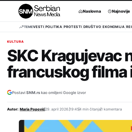
Pređi
na
Naslovna
Najnovije
sadržaj
TEME
VESTI
POLITIKA
PROTESTI
DRUŠTVO
EKONOMIJA
RE
KULTURA
SKC Kragujevac na
francuskog filma 
Postavi
SNM.rs
kao omiljeni Google izvor
Autor:
Maria Popović
29. april 2026.
19:45
4 min čitanja
1 komentara