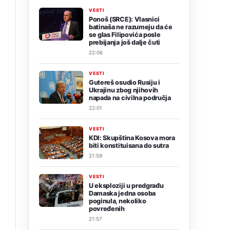
VESTI
Ponoš (SRCE): Vlasnici
batinaša ne razumeju da će
se glas Filipovića posle
prebijanja još dalje čuti
22:06
VESTI
Gutereš osudio Rusiju i
Ukrajinu zbog njihovih
napada na civilna područja
22:01
VESTI
KDI: Skupština Kosova mora
biti konstituisana do sutra
21:59
VESTI
U eksploziji u predgrađu
Damaska jedna osoba
poginula, nekoliko
povređenih
a
21:57