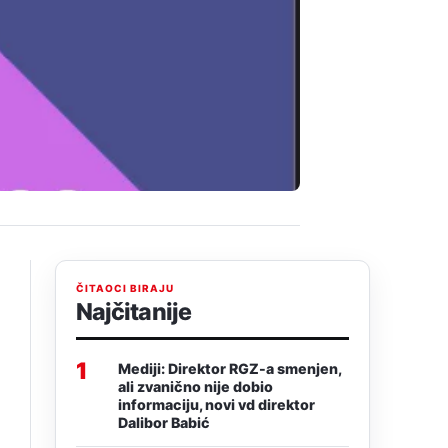
ČITAOCI BIRAJU
Najčitanije
1
Mediji: Direktor RGZ-a smenjen,
ali zvanično nije dobio
informaciju, novi vd direktor
Dalibor Babić