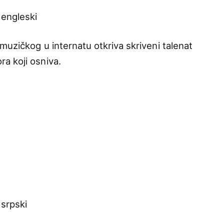
 engleski
muzičkog u internatu otkriva skriveni talenat
a koji osniva.
 srpski