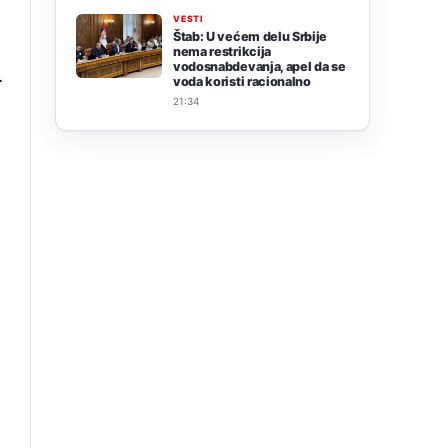
e
VESTI
Štab: U većem delu Srbije
nema restrikcija
vodosnabdevanja, apel da se
.
voda koristi racionalno
21:34