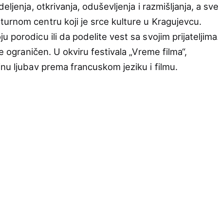
eljenja, otkrivanja, oduševljenja i razmišljanja, a sv
urnom centru koji je srce kulture u Kragujevcu.
 porodicu ili da podelite vest sa svojim prijateljima
je ograničen. U okviru festivala „Vreme filma“,
nu ljubav prema francuskom jeziku i filmu.