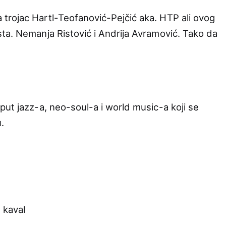
trojac Hartl-Teofanović-Pejčić aka. HTP ali ovog
ta. Nemanja Ristović i Andrija Avramović. Tako da
put jazz-a, neo-soul-a i world music-a koji se
.
 kaval