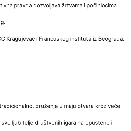
tivna pravda dozvoljava žrtvama i počiniocima
og.
KC Kragujevac i Francuskog instituta iz Beograda.
radicionalno, druženje u maju otvara kroz veče
sve ljubitelje društvenih igara na opušteno i