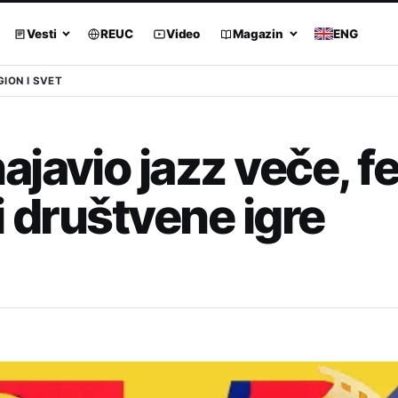
Vesti
REUC
Video
Magazin
ENG
GION I SVET
javio jazz veče, fe
i društvene igre