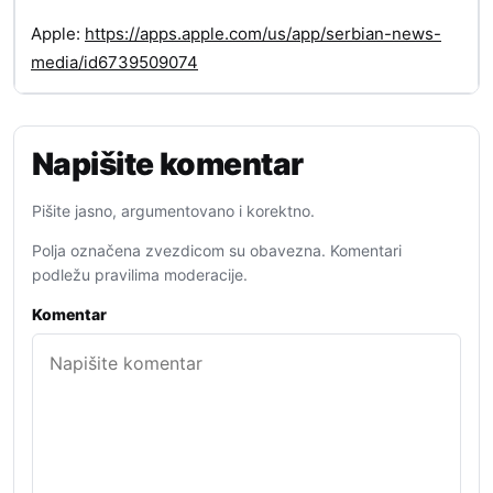
Apple:
https://apps.apple.com/us/app/serbian-news-
media/id6739509074
Napišite komentar
Pišite jasno, argumentovano i korektno.
Polja označena zvezdicom su obavezna. Komentari
podležu pravilima moderacije.
Komentar