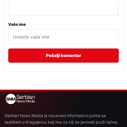
Vaše ime
Serbian News Media je nezavisni informativni portal sa
sedištem u Kragujevcu koji ima za cilj da javnosti pruži tačne,