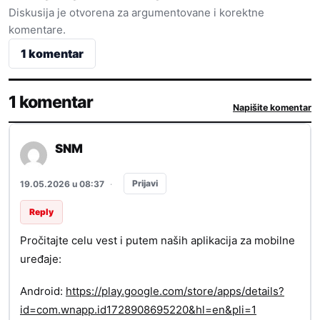
Diskusija je otvorena za argumentovane i korektne
komentare.
1 komentar
1 komentar
Napišite komentar
SNM
Prijavi
19.05.2026 u 08:37
·
Reply
Pročitajte celu vest i putem naših aplikacija za mobilne
uređaje:
Android:
https://play.google.com/store/apps/details?
id=com.wnapp.id1728908695220&hl=en&pli=1