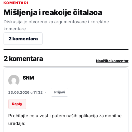
KOMENTARI
Mišljenja i reakcije čitalaca
Diskusija je otvorena za argumentovane i korektne
komentare.
2 komentara
2 komentara
Napišite komentar
SNM
Prijavi
23.05.2026 u 11:32
·
Reply
Pročitajte celu vest i putem naših aplikacija za mobilne
uređaje: