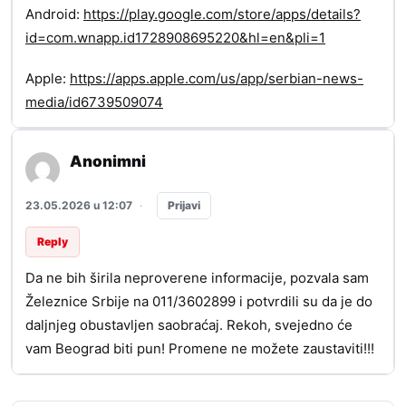
Android:
https://play.google.com/store/apps/details?
id=com.wnapp.id1728908695220&hl=en&pli=1
Apple:
https://apps.apple.com/us/app/serbian-news-
media/id6739509074
Anonimni
Prijavi
23.05.2026 u 12:07
·
Reply
Da ne bih širila neproverene informacije, pozvala sam
Železnice Srbije na 011/3602899 i potvrdili su da je do
daljnjeg obustavljen saobraćaj. Rekoh, svejedno će
vam Beograd biti pun! Promene ne možete zaustaviti!!!