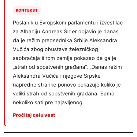
KONTEKST
Poslanik u Evropskom parlamentu i izvestilac
za Albaniju Andreas Šider objavio je danas
da je režim predsednika Srbije Aleksandra
Vučića zbog obustave železničkog
saobraćaja širom zemlje pokazao da ga je
„strah od sopstvenih građana“. „Danas režim
Aleksandra Vučića i njegove Srpske
napredne stranke ponovo pokazuje koliko je
veliki strah od sopstvenih građana. Samo
nekoliko sati pre najavljenog…
Pročitaj celu vest