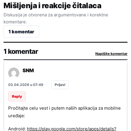
Mišljenja i reakcije čitalaca
Diskusija je otvorena za argumentovane i korektne
komentare.
1 komentar
1 komentar
Napišite komentar
SNM
Prijavi
03.04.2026 u 07:49
·
Reply
Pročitajte celu vest i putem naših aplikacija za mobilne
uređaje:
Android:
https://play.google.com/store/apps/details?