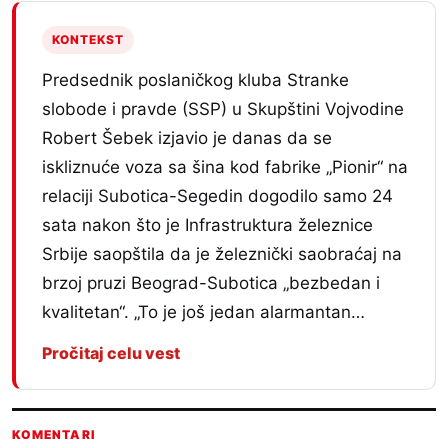
KONTEKST
Predsednik poslaničkog kluba Stranke
slobode i pravde (SSP) u Skupštini Vojvodine
Robert Šebek izjavio je danas da se
iskliznuće voza sa šina kod fabrike „Pionir“ na
relaciji Subotica-Segedin dogodilo samo 24
sata nakon što je Infrastruktura železnice
Srbije saopštila da je železnički saobraćaj na
brzoj pruzi Beograd-Subotica „bezbedan i
kvalitetan“. „To je još jedan alarmantan…
Pročitaj celu vest
KOMENTARI