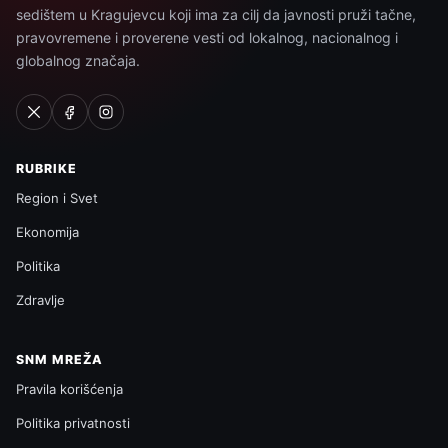
sedištem u Kragujevcu koji ima za cilj da javnosti pruži tačne,
pravovremene i proverene vesti od lokalnog, nacionalnog i
globalnog značaja.
RUBRIKE
Region i Svet
Ekonomija
Politika
Zdravlje
SNM MREŽA
Pravila korišćenja
Politika privatnosti