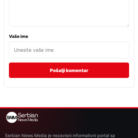
Vaše ime
Serbian News Media je nezavisni informativni portal sa