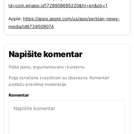
id=com.wnapp.id1728908695220&hl=en&pli=1
Apple:
https://apps.apple.com/us/app/serbian-news-
media/id6739509074
Napišite komentar
Pišite jasno, argumentovano i korektno.
Polja označena zvezdicom su obavezna. Komentari
podležu pravilima moderacije.
Komentar