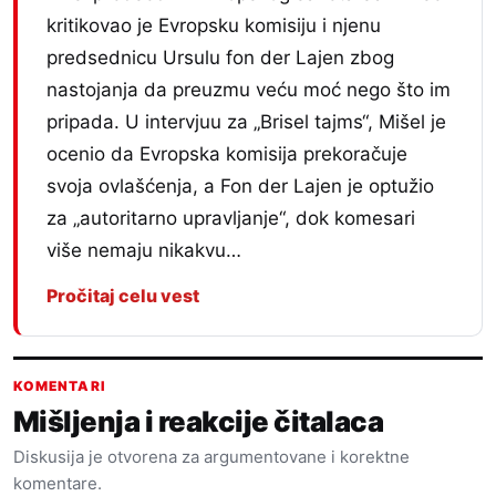
kritikovao je Evropsku komisiju i njenu
predsednicu Ursulu fon der Lajen zbog
nastojanja da preuzmu veću moć nego što im
pripada. U intervjuu za „Brisel tajms“, Mišel je
ocenio da Evropska komisija prekoračuje
svoja ovlašćenja, a Fon der Lajen je optužio
za „autoritarno upravljanje“, dok komesari
više nemaju nikakvu…
Pročitaj celu vest
KOMENTARI
Mišljenja i reakcije čitalaca
Diskusija je otvorena za argumentovane i korektne
komentare.