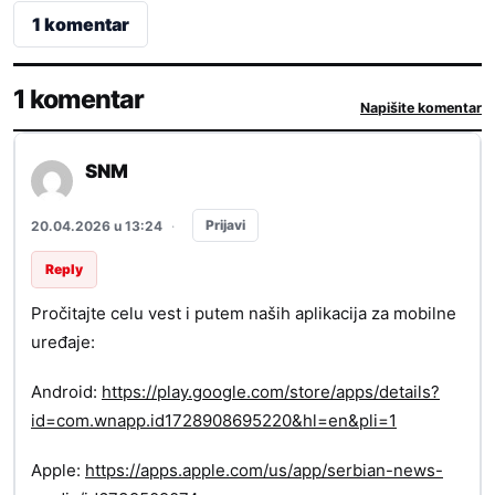
1 komentar
1 komentar
Napišite komentar
SNM
Prijavi
20.04.2026 u 13:24
·
Reply
Pročitajte celu vest i putem naših aplikacija za mobilne
uređaje:
Android:
https://play.google.com/store/apps/details?
id=com.wnapp.id1728908695220&hl=en&pli=1
Apple:
https://apps.apple.com/us/app/serbian-news-