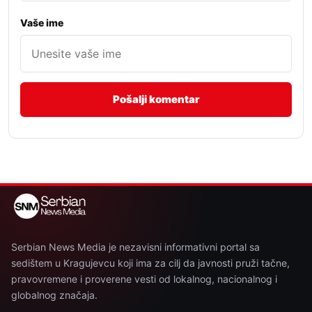
Vaše ime
Serbian News Media je nezavisni informativni portal sa
sedištem u Kragujevcu koji ima za cilj da javnosti pruži tačne,
pravovremene i proverene vesti od lokalnog, nacionalnog i
globalnog značaja.