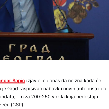
andar Šapić
izjavio je danas da ne zna kada će
da je Grad raspisivao nabavku novih autobusa i da
andata, i to za 200-250 vozila koja nedostaju
eću (GSP).