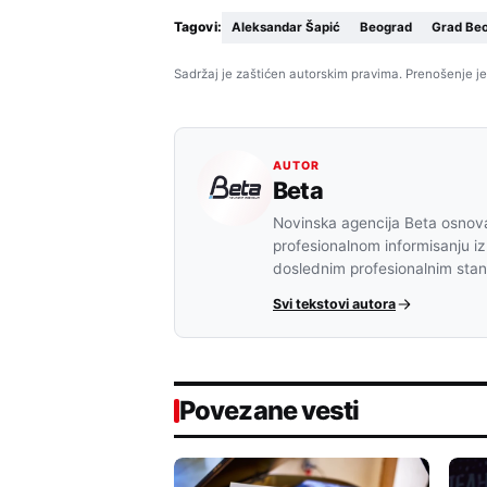
Tagovi:
Aleksandar Šapić
Beograd
Grad Be
Sadržaj je zaštićen autorskim pravima. Prenošenje je
AUTOR
Beta
Novinska agencija Beta osnova
profesionalnom informisanju iz
doslednim profesionalnim sta
Svi tekstovi autora
Povezane vesti