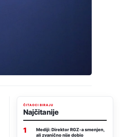
ČITAOCI BIRAJU
Najčitanije
1
Mediji: Direktor RGZ-a smenjen,
ali zvanično nije dobio