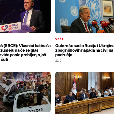
I
VESTI
š (SRCE): Vlasnici batinaša
Gutereš osudio Rusiju i Ukrajin
azumeju da će se glas
zbog njihovih napada na civilna
ovića posle prebijanja još
područja
 čuti
22:01