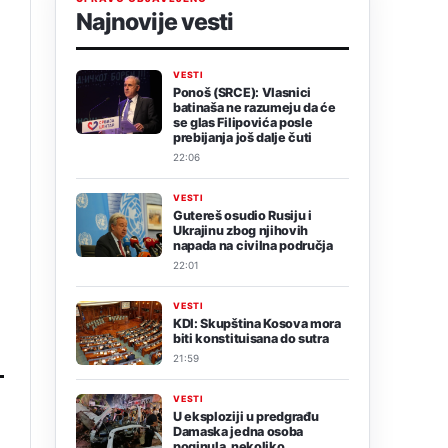
Najnovije vesti
VESTI
Ponoš (SRCE): Vlasnici
batinaša ne razumeju da će
se glas Filipovića posle
prebijanja još dalje čuti
22:06
e
VESTI
Gutereš osudio Rusiju i
Ukrajinu zbog njihovih
napada na civilna područja
22:01
VESTI
KDI: Skupština Kosova mora
biti konstituisana do sutra
21:59
VESTI
U eksploziji u predgrađu
Damaska jedna osoba
poginula, nekoliko