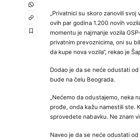
„Privatnici su skoro zanovili svo
ovih par godina 1.200 novih vozi
momentu je najmanje vozila GSP-a
privatnim prevoznicima, oni su bi
da kupe nova vozila“, rekao je Šap
Dodao je da se neće odustati od 
bude na čelu Beograda.
„Nećemo da odustajemo, neka n
prođe, onda kažu namestili ste.
sprovedete nabavku. Ne znam više
Naveo je da se neće odustati od