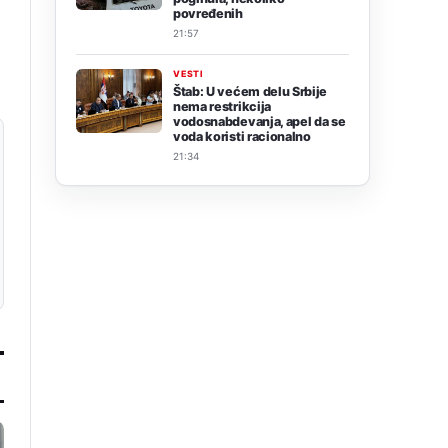
povređenih
21:57
VESTI
Štab: U većem delu Srbije
nema restrikcija
vodosnabdevanja, apel da se
voda koristi racionalno
21:34