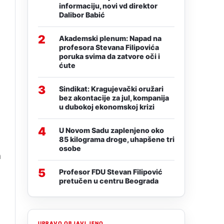
informaciju, novi vd direktor
Dalibor Babić
2
Akademski plenum: Napad na
profesora Stevana Filipovića
poruka svima da zatvore oči i
ćute
3
Sindikat: Kragujevački oružari
bez akontacije za jul, kompanija
u dubokoj ekonomskoj krizi
4
U Novom Sadu zaplenjeno oko
85 kilograma droge, uhapšene tri
osobe
h
a
5
Profesor FDU Stevan Filipović
pretučen u centru Beograda
UPRAVO OBJAVLJENO