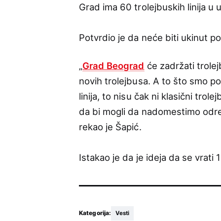
Grad ima 60 trolejbuskih linija u 
Potvrdio je da neće biti ukinut p
„
Grad Beograd
će zadržati trol
novih trolejbusa. A to što smo po
linija, to nisu čak ni klasični tro
da bi mogli da nadomestimo odre
rekao je Šapić.
Istakao je da je ideja da se vrati 1
Kategorija:
Vesti