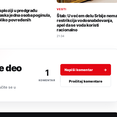
I
VESTI
sploziji u predgrađu
ska jedna osoba poginula,
Štab: U većem delu Srbije nem
liko povređenih
restrikcija vodosnabdevanja,
apel da se voda koristi
racionalno
21:34
je deo
1
Napiši komentar
→
KOMENTAR
Pročitaj komentare
učite se u