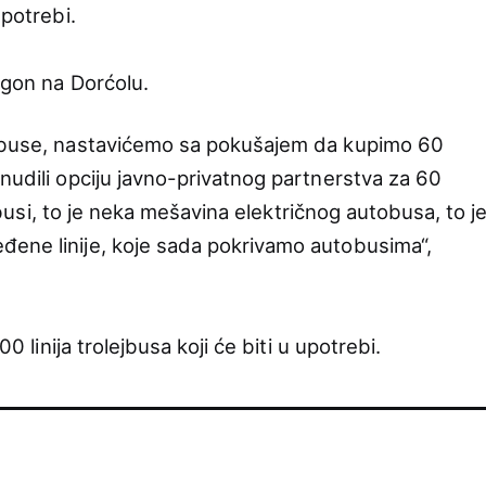
upotrebi.
ogon na Dorćolu.
ejbuse, nastavićemo sa pokušajem da kupimo 60
nudili opciju javno-privatnog partnerstva za 60
lejbusi, to je neka mešavina električnog autobusa, to j
đene linije, koje sada pokrivamo autobusima“,
00 linija trolejbusa koji će biti u upotrebi.