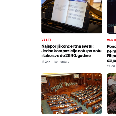
VESTI
VEST
Najsporiji koncert na svetu:
Pono
Jedna kompozicija notu po notu
ne r
i tako sve do 2640. godine
Filip
dalje
17:24
1 komentara
22:06