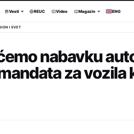
Vesti
REUC
Video
Magazin
ENG
GION I SVET
aćemo nabavku au
mandata za vozila 