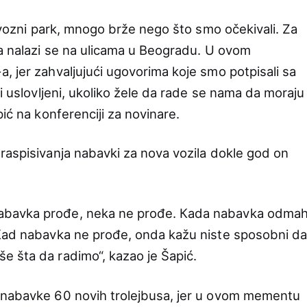
j vozni park, mnogo brže nego što smo očekivali. Za
la nalazi se na ulicama u Beogradu. U ovom
, jer zahvaljujući ugovorima koje smo potpisali sa
li uslovljeni, ukoliko žele da rade se nama da moraju
ić na konferenciji za novinare.
raspisivanja nabavki za nova vozila dokle god on
abavka prođe, neka ne prođe. Кada nabavka odma
 Кad nabavka ne prođe, onda kažu niste sposobni d
 šta da radimo“, kazao je Šapić.
 nabavke 60 novih trolejbusa, jer u ovom mementu