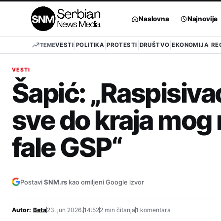
Pređi
na
Naslovna
Najnovije
sadržaj
TEME
VESTI
POLITIKA
PROTESTI
DRUŠTVO
EKONOMIJA
RE
VESTI
Šapić: „Raspisiv
sve do kraja mog 
fale GSP“
Postavi
SNM.rs
kao omiljeni Google izvor
Autor:
Beta
23. jun 2026.
14:52
2 min čitanja
1 komentara