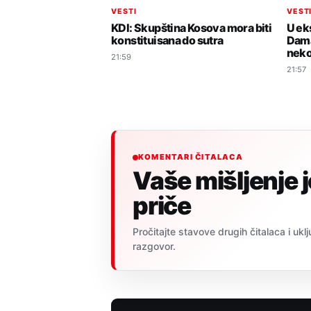
VESTI
VEST
KDI: Skupština Kosova mora biti
U ek
konstituisana do sutra
Dama
neko
21:59
21:57
KOMENTARI ČITALACA
Vaše mišljenje 
priče
Pročitajte stavove drugih čitalaca i uklj
razgovor.