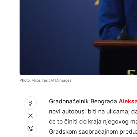
Photo: Milos Tesic/ATAImages
Gradonačelnik Beograda
Aleks
novi autobusi biti na ulicama, 
će to činiti do kraja njegovog m
Gradskom saobraćajnom preduz