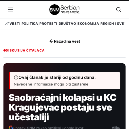
Pređi
na
Otvori
Otvo
sadržaj
meni
pret
VESTI
POLITIKA
PROTESTI
DRUŠTVO
EKONOMIJA
REGION I SVET
←
Nazad na vest
DISKUSIJA ČITALACA
Ovaj članak je stariji od godinu dana.
Navedene informacije mogu biti zastarele.
Saobraćajni kolapsi u KC
Kragujevac postaju sve
učestaliji
›
Postavi
SNM.rs
kao omiljeni Google izvor
Više