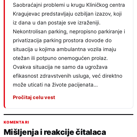
Saobraćajni problemi u krugu Kliničkog centra
Kragujevac predstavljaju ozbiljan izazov, koji
iz dana u dan postaje sve izraženiji.
Nekontrolisan parking, nepropisno parkiranje i
privatizacija parking prostora dovode do
situacija u kojima ambulantna vozila imaju
otežan ili potpuno onemogućen prolaz.
Ovakva situacija ne samo da ugrožava
efikasnost zdravstvenih usluga, već direktno
može uticati na živote pacijenata…
Pročitaj celu vest
KOMENTARI
Mišljenja i reakcije čitalaca