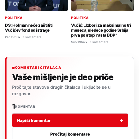
POLITIKA
POLITIKA
DS: Hofman neće zaštititi
Vučić: „Izbori za maksimalno tri
Vučićev fond od istrage
meseca, sledeće godine Srbija
prva po stopi rasta BDP“
Pet 19:13
1 komentara
Sub 19:42
1 komentara
KOMENTARI ČITALACA
Vaše mišljenje je deo priče
Pročitajte stavove drugih čitalaca i uključite se u
razgovor.
1
KOMENTAR
Napiši komentar
→
Pročitaj komentare