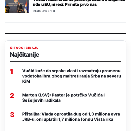
uđe u EU, ni reći: Primite prvo nas
REUC
•
PRE 1 D
ČITAOCI BIRAJU
Najčitanije
1
Vučić kaže da srpske vlasti razmatraju promenu
vodotoka Ibra, zbog maltretiranja Srba na severu
KiM
2
Marton (LSV): Pastor je potrčko Vučića i
Šešeljevih radikala
3
Pištaljka: Vlada oprostila dug od 1,3 miliona evra
JRB-u, oni uplatili 1,7 miliona fondu Vista rika