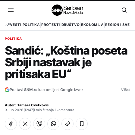
Pređi
na
Otvori
Otvo
sadržaj
meni
pret
VESTI
POLITIKA
PROTESTI
DRUŠTVO
EKONOMIJA
REGION I SVET
POLITIKA
Sandić: „Koština poseta
Srbiji nastavak je
pritisaka EU“
›
Postavi
SNM.rs
kao omiljeni Google izvor
Više
Autor:
Tamara Cvetković
3. jun 2026.
12:47
1 min čitanja
1 komentara