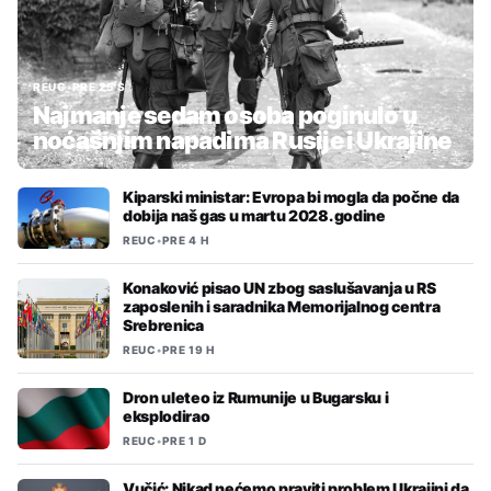
REUC
•
PRE 25 S
Najmanje sedam osoba poginulo u
noćašnjim napadima Rusije i Ukrajine
Kiparski ministar: Evropa bi mogla da počne da
dobija naš gas u martu 2028. godine
REUC
•
PRE 4 H
Konaković pisao UN zbog saslušavanja u RS
zaposlenih i saradnika Memorijalnog centra
Srebrenica
REUC
•
PRE 19 H
Dron uleteo iz Rumunije u Bugarsku i
eksplodirao
REUC
•
PRE 1 D
Vučić: Nikad nećemo praviti problem Ukrajini da