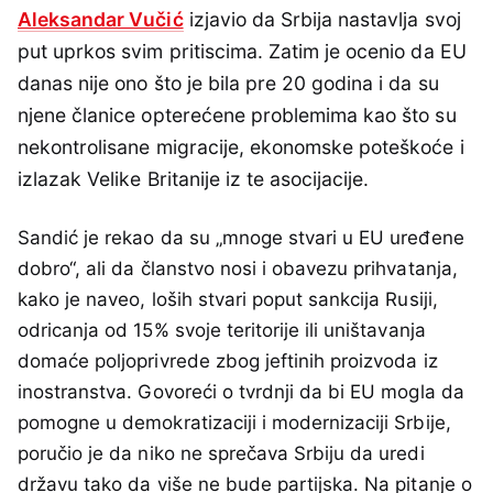
Aleksandar Vučić
izjavio da Srbija nastavlja svoj
put uprkos svim pritiscima. Zatim je ocenio da EU
danas nije ono što je bila pre 20 godina i da su
njene članice opterećene problemima kao što su
nekontrolisane migracije, ekonomske poteškoće i
izlazak Velike Britanije iz te asocijacije.
Sandić je rekao da su „mnoge stvari u EU uređene
dobro“, ali da članstvo nosi i obavezu prihvatanja,
kako je naveo, loših stvari poput sankcija Rusiji,
odricanja od 15% svoje teritorije ili uništavanja
domaće poljoprivrede zbog jeftinih proizvoda iz
inostranstva. Govoreći o tvrdnji da bi EU mogla da
pomogne u demokratizaciji i modernizaciji Srbije,
poručio je da niko ne sprečava Srbiju da uredi
državu tako da više ne bude partijska. Na pitanje o