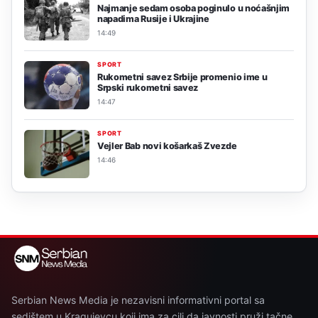
Najmanje sedam osoba poginulo u noćašnjim
napadima Rusije i Ukrajine
14:49
SPORT
Rukometni savez Srbije promenio ime u
Srpski rukometni savez
14:47
SPORT
Vejler Bab novi košarkaš Zvezde
14:46
Serbian News Media je nezavisni informativni portal sa
sedištem u Kragujevcu koji ima za cilj da javnosti pruži tačne,