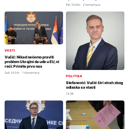
Pet 10:04
2 komentara
VESTI
Vučić: Nikad nećemo praviti
problem Ukrajini da uđe u EU, ni
reći: Primite prvo nas
Sub 14:24
1 komentara
POLITIKA
Stefanović: Vučić širi strah zbog
odlaska sa vlasti
14:38