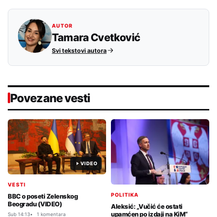
AUTOR
Tamara Cvetković
Svi tekstovi autora
Povezane vesti
VIDEO
VESTI
POLITIKA
BBC o poseti Zelenskog
Beogradu (VIDEO)
Aleksić: „Vučić će ostati
upamćen po izdaji na KiM“
Sub 14:13
1 komentara