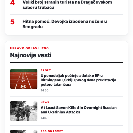
4
Veliki broj stranih turista na Dragačevskom
saboru trubača
5
Hitna pomoć: Devojka izbodena nožem u
Beogradu
UPRAVO OBJAVLJENO
Najnovije vesti
SPORT
U ponedeljak počinje atletsko EP u
Birmingemu, Srbiju prvog dana predstavlja
petoro takmičara
14:50
NEWS
At Least Seven Killed in Overnight Russian
and Ukrainian Attacks
14:49
REGION I SVET