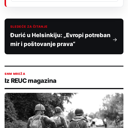
SLEDEĆE ZA ČITANJE
Đurić u Helsinkiju: „Evropi potreban
mir i poštovanje prava“
SNM MREŽA
Iz REUC magazina