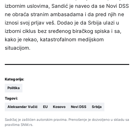
izbornim uslovima, Sandić je naveo da se Novi DSS
ne obraća stranim ambasadama i da pred njih ne
iznosi svoj prljav veš. Dodao je da Srbija ulazi u
izborni ciklus bez sređenog biračkog spiska i sa,
kako je rekao, katastrofalnom medijskom
situacijom.
Kategorija:
Politika
Tagovi:
Aleksandar Vučić
EU
Kosovo
Novi DSS
Srbija
Sadržaj je zaštićen autorskim pravima. Prenošenje je dozvoljeno u skladu sa
pravilima SNM.rs.