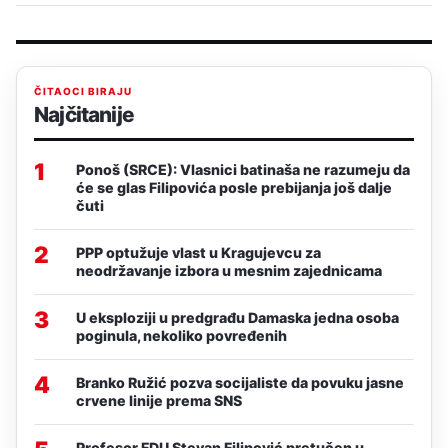
ČITAOCI BIRAJU
Najčitanije
1
Ponoš (SRCE): Vlasnici batinaša ne razumeju da
će se glas Filipovića posle prebijanja još dalje
čuti
2
PPP optužuje vlast u Kragujevcu za
neodržavanje izbora u mesnim zajednicama
3
U eksploziji u predgrađu Damaska jedna osoba
poginula, nekoliko povređenih
4
Branko Ružić pozva socijaliste da povuku jasne
crvene linije prema SNS
Profesor FDU Stevan Filipović pretučen u