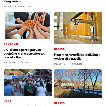
Kragujevcu
Pet 09:37
1 komentara
DRUŠTVO
SERVIS
JKP Šumadija Kragujevac
obeležilo krsnu slavu Svetog
Planirana havarijska isključenja
proroka Iliju
vode u više naselja
Ned 15:08
1 komentara
Pet 09:42
1 komentara
VESTI
SERVIS