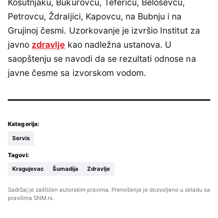
Košutnjaku, Bukurovcu, Teferiču, Beloševcu,
Petrovcu, Ždraljici, Kapovcu, na Bubnju i na
Grujinoj česmi. Uzorkovanje je izvršio Institut za
javno
zdravlje
kao nadležna ustanova. U
saopštenju se navodi da se rezultati odnose na
javne česme sa izvorskom vodom.
Kategorija:
Servis
Tagovi:
Kragujevac
Šumadija
Zdravlje
Sadržaj je zaštićen autorskim pravima. Prenošenje je dozvoljeno u skladu sa
pravilima SNM.rs.