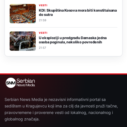
VESTI
KDI: Skupština Kosova mora biti konstituisana
do sutra
21:59
VESTI
U eksploziji u predgrađu Damaska jedna
osoba poginula, nekoliko povređenih
21:57
Serbian News Media je nezavisni informativni portal sa
sedištem u Kragujevcu koji ima za cilj da javnosti pruži tačne,
pravovremene i proverene vesti od lokalnog, nacionalnog i
globalnog značaja.