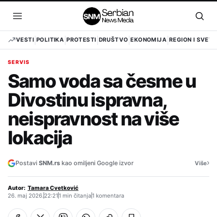
Pređi
na
Otvori
Otvo
sadržaj
meni
pret
VESTI
POLITIKA
PROTESTI
DRUŠTVO
EKONOMIJA
REGION I SVET
SERVIS
Samo voda sa česme u
Divostinu ispravna,
neispravnost na više
lokacija
›
Postavi
SNM.rs
kao omiljeni Google izvor
Više
Autor:
Tamara Cvetković
26. maj 2026.
22:21
1 min čitanja
1 komentara