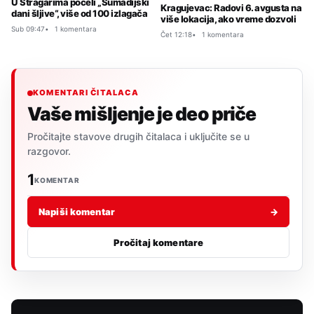
U Stragarima počeli „Šumadijski
Kragujevac: Radovi 6. avgusta na
dani šljive“, više od 100 izlagača
više lokacija, ako vreme dozvoli
Sub 09:47
1 komentara
Čet 12:18
1 komentara
KOMENTARI ČITALACA
Vaše mišljenje je deo priče
Pročitajte stavove drugih čitalaca i uključite se u
razgovor.
1
KOMENTAR
Napiši komentar
→
Pročitaj komentare