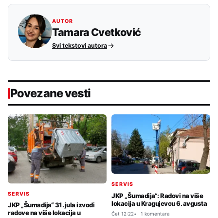
AUTOR
Tamara Cvetković
Svi tekstovi autora
Povezane vesti
SERVIS
SERVIS
JKP „Šumadija“: Radovi na više
lokacija u Kragujevcu 6. avgusta
JKP „Šumadija“ 31. jula izvodi
radove na više lokacija u
Čet 12:22
1 komentara