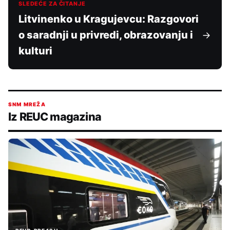
SLEDEĆE ZA ČITANJE
Litvinenko u Kragujevcu: Razgovori
o saradnji u privredi, obrazovanju i
kulturi
SNM MREŽA
Iz REUC magazina