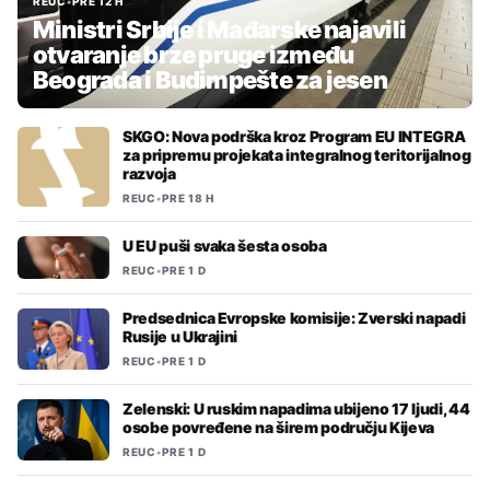
REUC
•
PRE 12 H
Ministri Srbije i Mađarske najavili
otvaranje brze pruge između
Beograda i Budimpešte za jesen
SKGO: Nova podrška kroz Program EU INTEGRA
za pripremu projekata integralnog teritorijalnog
razvoja
REUC
•
PRE 18 H
U EU puši svaka šesta osoba
REUC
•
PRE 1 D
Predsednica Evropske komisije: Zverski napadi
Rusije u Ukrajini
REUC
•
PRE 1 D
Zelenski: U ruskim napadima ubijeno 17 ljudi, 44
osobe povređene na širem području Kijeva
REUC
•
PRE 1 D