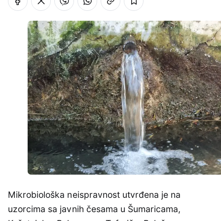
Mikrobiološka neispravnost utvrđena je na
uzorcima sa javnih česama u Šumaricama,