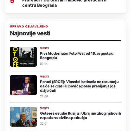
5
centru Beograda
UPRAVO OBJAVLJENO
Najnovije vesti
VESTI
Prvi Modernator Foto Fest od 19. avgusta u
Beogradu
07:14
VESTI
Ponoš (SRCE): Vlasnici batinaša ne razumeju
da će se glas Filipovića posle prebijanja još
dalje čuti
22:06
VESTI
Gutereš osudio Rusiju i Ukrajinu zbog njihovih
napada na civilna područja
22:01