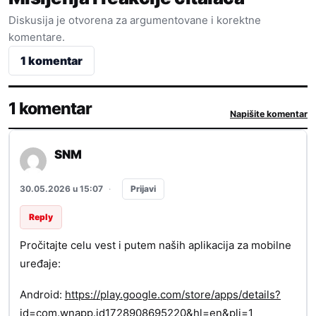
Diskusija je otvorena za argumentovane i korektne
komentare.
1 komentar
1 komentar
Napišite komentar
SNM
Prijavi
30.05.2026 u 15:07
·
Reply
Pročitajte celu vest i putem naših aplikacija za mobilne
uređaje:
Android:
https://play.google.com/store/apps/details?
id=com.wnapp.id1728908695220&hl=en&pli=1