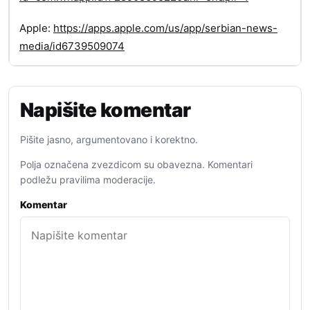
Apple:
https://apps.apple.com/us/app/serbian-news-
media/id6739509074
Napišite komentar
Pišite jasno, argumentovano i korektno.
Polja označena zvezdicom su obavezna. Komentari
podležu pravilima moderacije.
Komentar