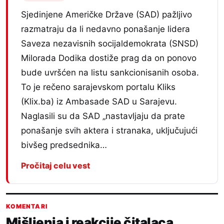
Sjedinjene Američke Države (SAD) pažljivo
razmatraju da li nedavno ponašanje lidera
Saveza nezavisnih socijaldemokrata (SNSD)
Milorada Dodika dostiže prag da on ponovo
bude uvršćen na listu sankcionisanih osoba.
To je rečeno sarajevskom portalu Kliks
(Klix.ba) iz Ambasade SAD u Sarajevu.
Naglasili su da SAD „nastavljaju da prate
ponašanje svih aktera i stranaka, uključujući
bivšeg predsednika…
Pročitaj celu vest
KOMENTARI
Mišljenja i reakcije čitalaca