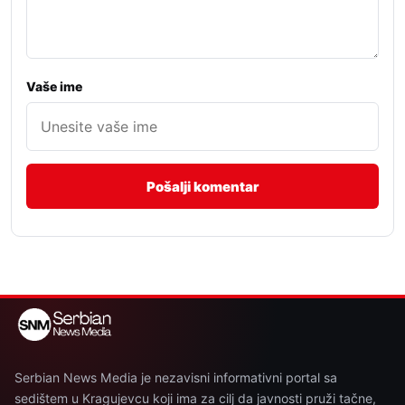
Vaše ime
Serbian News Media je nezavisni informativni portal sa
sedištem u Kragujevcu koji ima za cilj da javnosti pruži tačne,