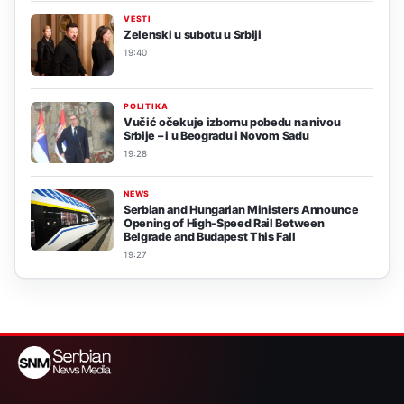
VESTI
Zelenski u subotu u Srbiji
19:40
POLITIKA
Vučić očekuje izbornu pobedu na nivou
Srbije – i u Beogradu i Novom Sadu
19:28
NEWS
Serbian and Hungarian Ministers Announce
Opening of High-Speed Rail Between
Belgrade and Budapest This Fall
19:27