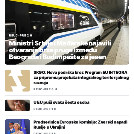
REUC
•
PRE 2 H
Ministri Srbije i Mađarske najavili
otvaranje brze pruge između
Beograda i Budimpešte za jesen
SKGO: Nova podrška kroz Program EU INTEGRA
za pripremu projekata integralnog teritorijalnog
razvoja
REUC
•
PRE 8 H
U EU puši svaka šesta osoba
REUC
•
PRE 1 D
Predsednica Evropske komisije: Zverski napadi
Rusije u Ukrajini
REUC
•
PRE 1 D