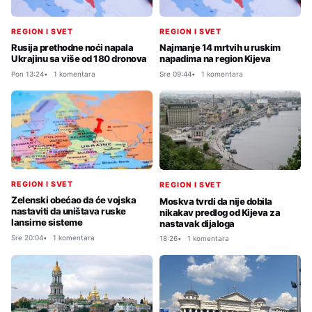
REGION I SVET
REGION I SVET
Rusija prethodne noći napala
Najmanje 14 mrtvih u ruskim
Ukrajinu sa više od 180 dronova
napadima na region Kijeva
Pon 13:24
1 komentara
Sre 09:44
1 komentara
REGION I SVET
REGION I SVET
Zelenski obećao da će vojska
Moskva tvrdi da nije dobila
nastaviti da uništava ruske
nikakav predlog od Kijeva za
lansirne sisteme
nastavak dijaloga
Sre 20:04
1 komentara
18:26
1 komentara