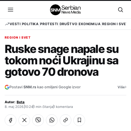
Pređi
na
Otvori
Otvo
sadržaj
meni
pret
VESTI
POLITIKA
PROTESTI
DRUŠTVO
EKONOMIJA
REGION I SVET
REGION I SVET
Ruske snage napale su
tokom noći Ukrajinu sa
gotovo 70 dronova
›
Postavi
SNM.rs
kao omiljeni Google izvor
Više
Autor:
Beta
8. maj 2026.
10:24
1 min čitanja
1 komentara