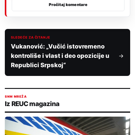
Pročitaj komentare
SLEDEĆE ZA ČITANJE
Vukanović: „Vučić istovremeno
kontroliše i vlast i deo opozicije u
Republici Srpskoj“
SNM MREŽA
Iz REUC magazina