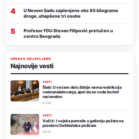
4
U Novom Sadu zaplenjeno oko 85 kilograma
droge, uhapšene tri osobe
5
Profesor FDU Stevan Filipović pretučen u
centru Beograda
UPRAVO OBJAVLJENO
Najnovije vesti
VESTI
Štab: U većem delu Srbije nema restrikcija
vodosnabdevanja, apel da se voda koristi
racionalno
21:34
VESTI
Vučić: I vojska pomaže u gašenju požara na
prostoru Deliblatske peščare
20:13