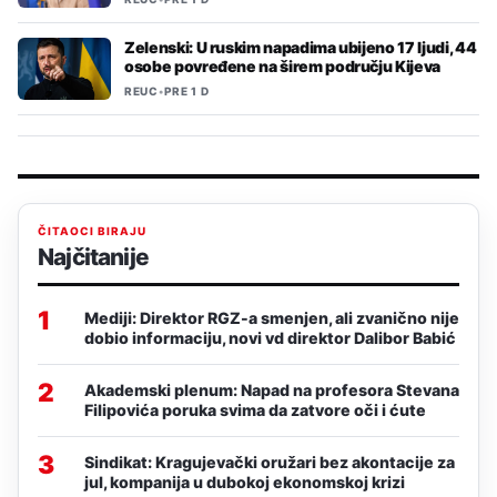
Zelenski: U ruskim napadima ubijeno 17 ljudi, 44
osobe povređene na širem području Kijeva
REUC
•
PRE 1 D
ČITAOCI BIRAJU
Najčitanije
1
Mediji: Direktor RGZ-a smenjen, ali zvanično nije
dobio informaciju, novi vd direktor Dalibor Babić
2
Akademski plenum: Napad na profesora Stevana
Filipovića poruka svima da zatvore oči i ćute
3
Sindikat: Kragujevački oružari bez akontacije za
jul, kompanija u dubokoj ekonomskoj krizi