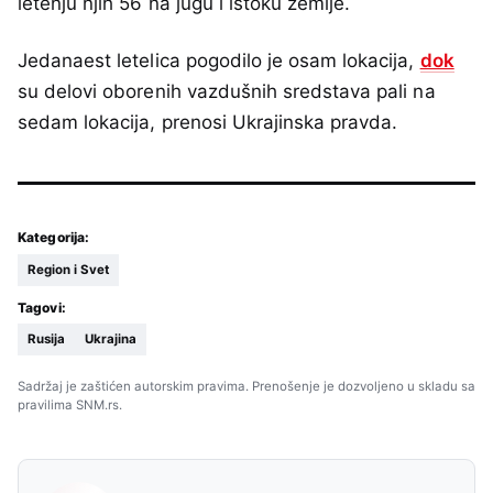
letenju njih 56 na jugu i istoku zemlje.
Jedanaest letelica pogodilo je osam lokacija,
dok
su delovi oborenih vazdušnih sredstava pali na
sedam lokacija, prenosi Ukrajinska pravda.
Kategorija:
Region i Svet
Tagovi:
Rusija
Ukrajina
Sadržaj je zaštićen autorskim pravima. Prenošenje je dozvoljeno u skladu sa
pravilima SNM.rs.