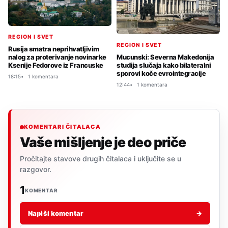
REGION I SVET
REGION I SVET
Rusija smatra neprihvatljivim
Mucunski: Severna Makedonija
nalog za proterivanje novinarke
studija slučaja kako bilateralni
Ksenije Fedorove iz Francuske
sporovi koče evrointegracije
18:15
1 komentara
12:44
1 komentara
KOMENTARI ČITALACA
Vaše mišljenje je deo priče
Pročitajte stavove drugih čitalaca i uključite se u
razgovor.
1
KOMENTAR
Napiši komentar
→