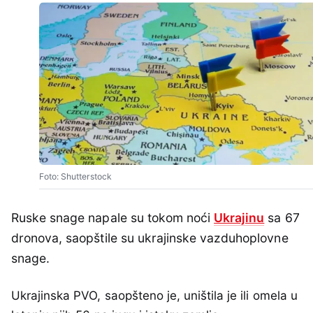
Foto: Shutterstock
Ruske snage napale su tokom noći
Ukrajinu
sa 67
dronova, saopštile su ukrajinske vazduhoplovne
snage.
Ukrajinska PVO, saopšteno je, uništila je ili omela u