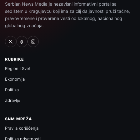
Serbian News Media je nezavisni informativni portal sa
sedištem u Kragujevcu koji ima za cilj da javnosti pruži tačne,
pravovremene i proverene vesti od lokalnog, nacionalnog i
globalnog značaja.
RUBRIKE
Region i Svet
Ekonomija
Politika
Zdravlje
SNM MREŽA
Pravila korišćenja
Politika privatnosti