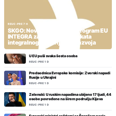
REUC
•
PRE 7 H
SKGO: Nova podrška kroz Program EU
INTEGRA za pripremu projekata
integralnog teritorijalnog razvoja
U EU puši svaka šesta osoba
REUC
•
PRE 1 D
Predsednica Evropske komisije: Zverski napadi
Rusije u Ukrajini
REUC
•
PRE 1 D
Zelenski: U ruskim napadima ubijeno 17 ljudi, 44
osobe povređene na širem području Kijeva
REUC
•
PRE 1 D
Evropski ministri solidarni sa Španijom posle