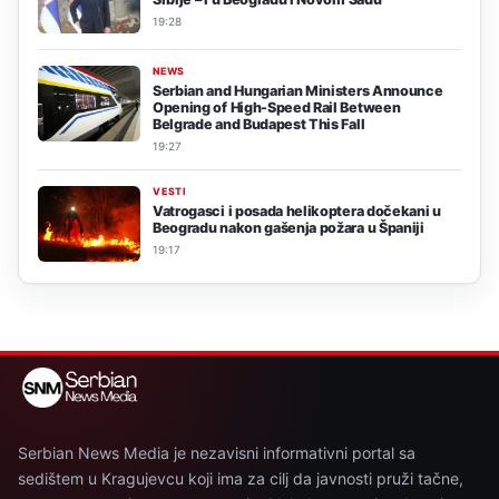
19:28
NEWS
Serbian and Hungarian Ministers Announce
Opening of High-Speed Rail Between
Belgrade and Budapest This Fall
19:27
VESTI
Vatrogasci i posada helikoptera dočekani u
Beogradu nakon gašenja požara u Španiji
19:17
Serbian News Media je nezavisni informativni portal sa
sedištem u Kragujevcu koji ima za cilj da javnosti pruži tačne,