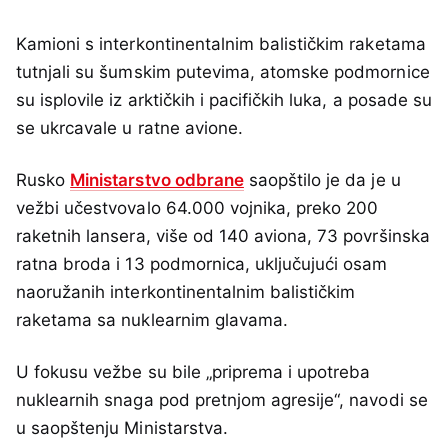
Kamioni s interkontinentalnim balističkim raketama
tutnjali su šumskim putevima, atomske podmornice
su isplovile iz arktičkih i pacifičkih luka, a posade su
se ukrcavale u ratne avione.
Rusko
Ministarstvo odbrane
saopštilo je da je u
vežbi učestvovalo 64.000 vojnika, preko 200
raketnih lansera, više od 140 aviona, 73 površinska
ratna broda i 13 podmornica, uključujući osam
naoružanih interkontinentalnim balističkim
raketama sa nuklearnim glavama.
U fokusu vežbe su bile „priprema i upotreba
nuklearnih snaga pod pretnjom agresije“, navodi se
u saopštenju Ministarstva.