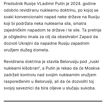
Predsdnik Rusije VLadimir Putin je 2024. godine
odobrio revidiranu nuklearnu doktrinu, po kojoj se
svaki konvencionalni napad neke države na Rusiju
koji bi podržala neka nuklearna sila, smatra
zajedničkim napadom te države i te sile. Ta pretnja
je očigledno imala za cilj da obeshrabri Zapad da
dozvoli Ukrajini da napadne Rusiju zapadnim
oružjem dužeg dometa.
Revidirana doktrina je stavila Belorusiju pod „ruski
nuklearni kišobran“, a Putin je rekao da će Moskva
zadržati kontrolu nad svojim nuklearnim oružjem
raspoređenim u Belorusiji, ali da će dozvoliti toj
svojoj saveznici da bira ciljeve u slučaju sukoba.