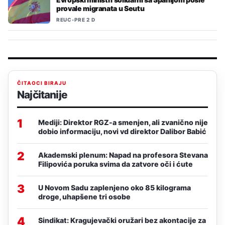
provale migranata u Seutu
REUC
•
PRE 2 D
ČITAOCI BIRAJU
Najčitanije
1
Mediji: Direktor RGZ-a smenjen, ali zvanično nije
dobio informaciju, novi vd direktor Dalibor Babić
2
Akademski plenum: Napad na profesora Stevana
Filipovića poruka svima da zatvore oči i ćute
3
U Novom Sadu zaplenjeno oko 85 kilograma
droge, uhapšene tri osobe
4
Sindikat: Kragujevački oružari bez akontacije za