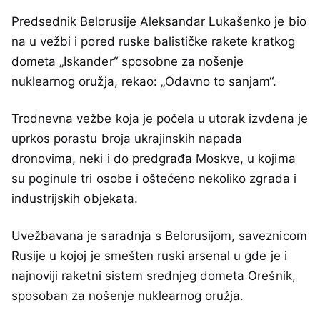
Predsednik Belorusije Aleksandar Lukašenko je bio
na u vežbi i pored ruske balističke rakete kratkog
dometa „Iskander“ sposobne za nošenje
nuklearnog oružja, rekao: „Odavno to sanjam“.
Trodnevna vežbe koja je počela u utorak izvdena je
uprkos porastu broja ukrajinskih napada
dronovima, neki i do predgrađa Moskve, u kojima
su poginule tri osobe i oštećeno nekoliko zgrada i
industrijskih objekata.
Uvežbavana je saradnja s Belorusijom, saveznicom
Rusije u kojoj je smešten ruski arsenal u gde je i
najnoviji raketni sistem srednjeg dometa Orešnik,
sposoban za nošenje nuklearnog oružja.