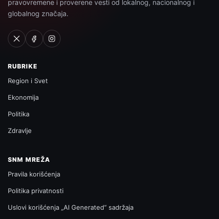
pravovremene i proverene vesti od lokalnog, nacionalnog i
globalnog značaja.
RUBRIKE
Region i Svet
Ekonomija
Politika
Zdravlje
SNM MREŽA
Pravila korišćenja
Politika privatnosti
Uslovi korišćenja „AI Generated“ sadržaja