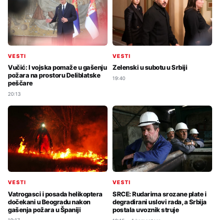
VESTI
VESTI
Vučić: I vojska pomaže u gašenju
Zelenski u subotu u Srbiji
požara na prostoru Deliblatske
19:40
peščare
20:13
VESTI
VESTI
Vatrogasci i posada helikoptera
SRCE: Rudarima srozane plate i
dočekani u Beogradu nakon
degradirani uslovi rada, a Srbija
gašenja požara u Španiji
postala uvoznik struje