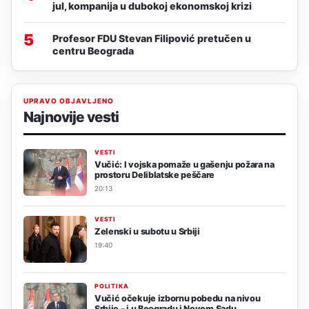
jul, kompanija u dubokoj ekonomskoj krizi
5
Profesor FDU Stevan Filipović pretučen u
centru Beograda
UPRAVO OBJAVLJENO
Najnovije vesti
VESTI
Vučić: I vojska pomaže u gašenju požara na
prostoru Deliblatske peščare
20:13
VESTI
Zelenski u subotu u Srbiji
19:40
POLITIKA
Vučić očekuje izbornu pobedu na nivou
Srbije – i u Beogradu i Novom Sadu