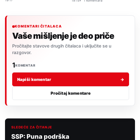
19:17
19:15
1 komentara
KOMENTARI ČITALACA
Vaše mišljenje je deo priče
Pročitajte stavove drugih čitalaca i uključite se u
razgovor.
1
KOMENTAR
Napiši komentar
→
Pročitaj komentare
SLEDEĆE ZA ČITANJE
SSP: Puna podrška