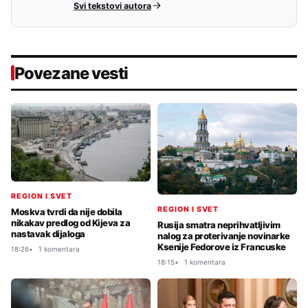
Svi tekstovi autora
Povezane vesti
REGION I SVET
REGION I SVET
Moskva tvrdi da nije dobila
nikakav predlog od Kijeva za
Rusija smatra neprihvatljivim
nastavak dijaloga
nalog za proterivanje novinarke
Ksenije Fedorove iz Francuske
18:26
1 komentara
18:15
1 komentara