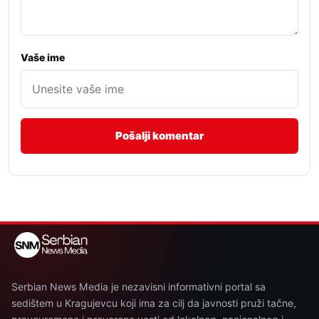
Vaše ime
Serbian News Media je nezavisni informativni portal sa
sedištem u Kragujevcu koji ima za cilj da javnosti pruži tačne,