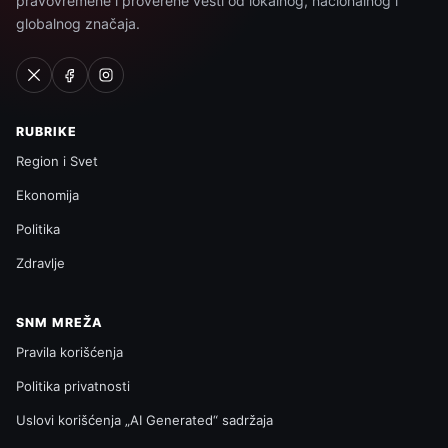
pravovremene i proverene vesti od lokalnog, nacionalnog i
globalnog značaja.
RUBRIKE
Region i Svet
Ekonomija
Politika
Zdravlje
SNM MREŽA
Pravila korišćenja
Politika privatnosti
Uslovi korišćenja „AI Generated“ sadržaja