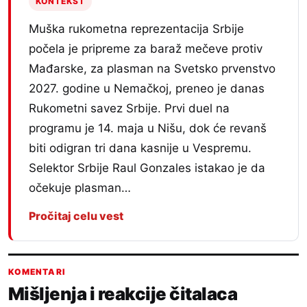
KONTEKST
Muška rukometna reprezentacija Srbije
počela je pripreme za baraž mečeve protiv
Mađarske, za plasman na Svetsko prvenstvo
2027. godine u Nemačkoj, preneo je danas
Rukometni savez Srbije. Prvi duel na
programu je 14. maja u Nišu, dok će revanš
biti odigran tri dana kasnije u Vespremu.
Selektor Srbije Raul Gonzales istakao je da
očekuje plasman…
Pročitaj celu vest
KOMENTARI
Mišljenja i reakcije čitalaca