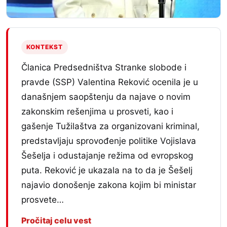
KONTEKST
Članica Predsedništva Stranke slobode i
pravde (SSP) Valentina Reković ocenila je u
današnjem saopštenju da najave o novim
zakonskim rešenjima u prosveti, kao i
gašenje Tužilaštva za organizovani kriminal,
predstavljaju sprovođenje politike Vojislava
Šešelja i odustajanje režima od evropskog
puta. Reković je ukazala na to da je Šešelj
najavio donošenje zakona kojim bi ministar
prosvete…
Pročitaj celu vest