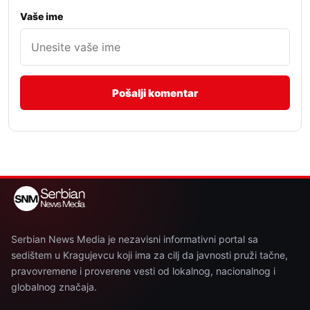
Vaše ime
Serbian News Media je nezavisni informativni portal sa
sedištem u Kragujevcu koji ima za cilj da javnosti pruži tačne,
pravovremene i proverene vesti od lokalnog, nacionalnog i
globalnog značaja.