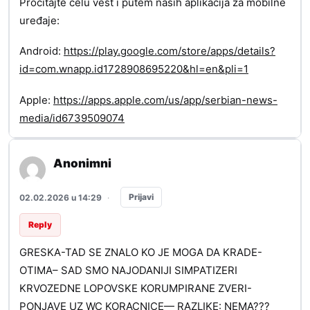
Pročitajte celu vest i putem naših aplikacija za mobilne
uređaje:
Android:
https://play.google.com/store/apps/details?
id=com.wnapp.id1728908695220&hl=en&pli=1
Apple:
https://apps.apple.com/us/app/serbian-news-
media/id6739509074
Anonimni
Prijavi
02.02.2026 u 14:29
·
Reply
GRESKA-TAD SE ZNALO KO JE MOGA DA KRADE-
OTIMA– SAD SMO NAJODANIJI SIMPATIZERI
KRVOZEDNE LOPOVSKE KORUMPIRANE ZVERI-
PONJAVE UZ WC KORACNICE— RAZLIKE: NEMA???