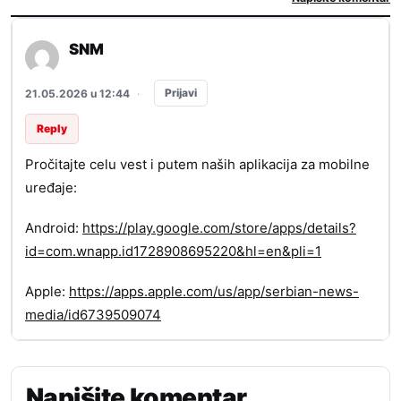
SNM
Prijavi
21.05.2026 u 12:44
·
Reply
Pročitajte celu vest i putem naših aplikacija za mobilne
uređaje:
Android:
https://play.google.com/store/apps/details?
id=com.wnapp.id1728908695220&hl=en&pli=1
Apple:
https://apps.apple.com/us/app/serbian-news-
media/id6739509074
Napišite komentar