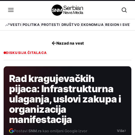
Pređi
na
Otvori
Otvo
sadržaj
meni
pret
VESTI
POLITIKA
PROTESTI
DRUŠTVO
EKONOMIJA
REGION I SVET
←
Nazad na vest
DISKUSIJA ČITALACA
Rad kragujevačkih
pijaca: Infrastrukturna
ulaganja, uslovi zakupa i
organizacija
manifestacija
›
Postavi
SNM.rs
kao omiljeni Google izvor
Više