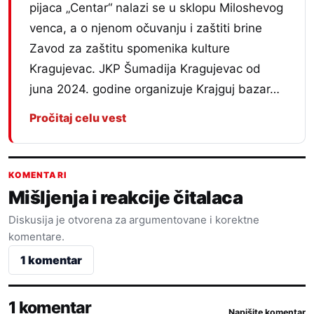
pijaca „Centar“ nalazi se u sklopu Miloshevog
venca, a o njenom očuvanju i zaštiti brine
Zavod za zaštitu spomenika kulture
Kragujevac. JKP Šumadija Kragujevac od
juna 2024. godine organizuje Krajguj bazar…
Pročitaj celu vest
KOMENTARI
Mišljenja i reakcije čitalaca
Diskusija je otvorena za argumentovane i korektne
komentare.
1 komentar
1 komentar
Napišite komentar