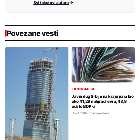
Svi tekstovi autora
Povezane vesti
EKONOMIJA
Javni dug Srbije na kraju juna bio
oko 41,29 milijradi evra, 43,8
odsto BDP-a
Uto 15:50
1 komentara