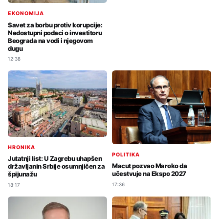
EKONOMIJA
Savet za borbu protiv korupcije:
Nedostupni podaci o investitoru
Beograda na vodi i njegovom
dugu
12:38
HRONIKA
POLITIKA
Jutatnji list: U Zagrebu uhapšen
Macut pozvao Maroko da
državljanin Srbije osumnjičen za
učestvuje na Ekspo 2027
špijunažu
17:36
18:17