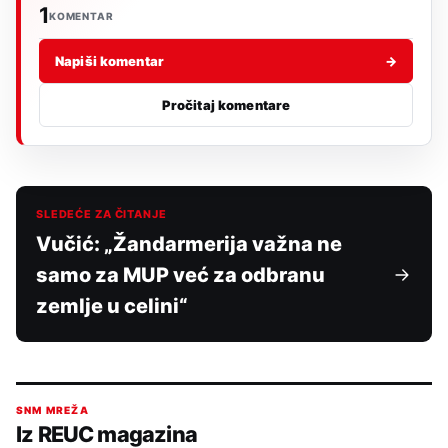
1
KOMENTAR
Napiši komentar
→
Pročitaj komentare
SLEDEĆE ZA ČITANJE
Vučić: „Žandarmerija važna ne
samo za MUP već za odbranu
zemlje u celini“
SNM MREŽA
Iz REUC magazina