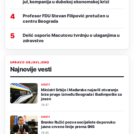
jul, kompanija u dubokoj ekonomskoj krizi
4
Profesor FDU Stevan Filipović pretučen u
centru Beograda
5
Delić osporio Macutovu tvrdnju o ulaganjima u
zdravstvo
UPRAVO OBJAVLJENO
Najnovije vesti
VESTI
Ministri Srbije i Mađarske najavili otvaranje
brze pruge između Beograda i Budimpešte za
jesen
18:47
VESTI
Branko Ružić pozva socijaliste da povuku
jasne crvene linije prema SNS
18:45