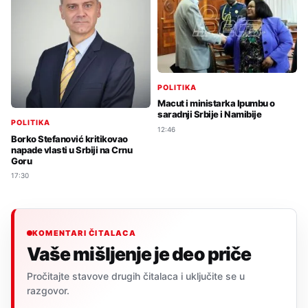
POLITIKA
Macut i ministarka Ipumbu o
saradnji Srbije i Namibije
POLITIKA
12:46
Borko Stefanović kritikovao
napade vlasti u Srbiji na Crnu
Goru
17:30
KOMENTARI ČITALACA
Vaše mišljenje je deo priče
Pročitajte stavove drugih čitalaca i uključite se u
razgovor.