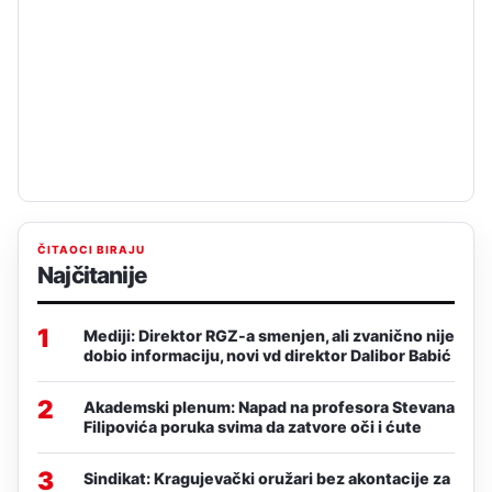
ČITAOCI BIRAJU
Najčitanije
1
Mediji: Direktor RGZ-a smenjen, ali zvanično nije
dobio informaciju, novi vd direktor Dalibor Babić
2
Akademski plenum: Napad na profesora Stevana
Filipovića poruka svima da zatvore oči i ćute
3
Sindikat: Kragujevački oružari bez akontacije za