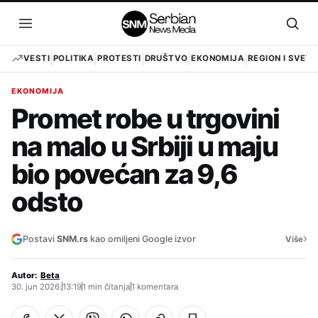
Pređi
na
Otvori
Otvo
sadržaj
meni
pret
VESTI
POLITIKA
PROTESTI
DRUŠTVO
EKONOMIJA
REGION I SVET
EKONOMIJA
Promet robe u trgovini
na malo u Srbiji u maju
bio povećan za 9,6
odsto
›
Postavi
SNM.rs
kao omiljeni Google izvor
Više
Autor:
Beta
30. jun 2026.
13:19
1 min čitanja
1 komentara