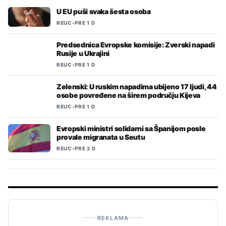
U EU puši svaka šesta osoba
REUC
•
PRE 1 D
Predsednica Evropske komisije: Zverski napadi
Rusije u Ukrajini
REUC
•
PRE 1 D
Zelenski: U ruskim napadima ubijeno 17 ljudi, 44
osobe povređene na širem području Kijeva
REUC
•
PRE 1 D
Evropski ministri solidarni sa Španijom posle
provale migranata u Seutu
REUC
•
PRE 2 D
REKLAMA