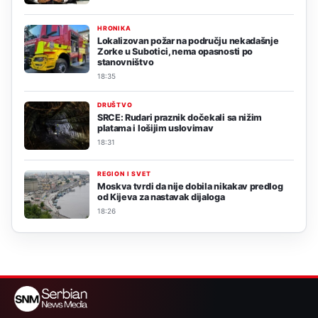
HRONIKA
Lokalizovan požar na području nekadašnje
Zorke u Subotici, nema opasnosti po
stanovništvo
18:35
DRUŠTVO
SRCE: Rudari praznik dočekali sa nižim
platama i lošijim uslovimav
18:31
REGION I SVET
Moskva tvrdi da nije dobila nikakav predlog
od Kijeva za nastavak dijaloga
18:26