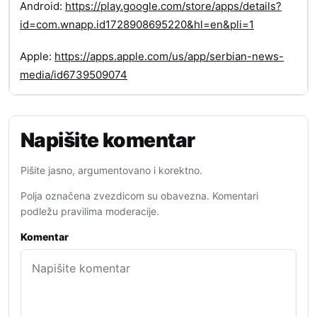
Android:
https://play.google.com/store/apps/details?
id=com.wnapp.id1728908695220&hl=en&pli=1
Apple:
https://apps.apple.com/us/app/serbian-news-
media/id6739509074
Napišite komentar
Pišite jasno, argumentovano i korektno.
Polja označena zvezdicom su obavezna. Komentari
podležu pravilima moderacije.
Komentar