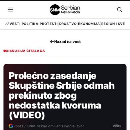
Pređi
na
Otvori
Otvo
sadržaj
meni
pret
VESTI
POLITIKA
PROTESTI
DRUŠTVO
EKONOMIJA
REGION I SVET
←
Nazad na vest
DISKUSIJA ČITALACA
Prolećno zasedanje
Skupštine Srbije odmah
prekinuto zbog
nedostatka kvoruma
(VIDEO)
›
Postavi
SNM.rs
kao omiljeni Google izvor
Više