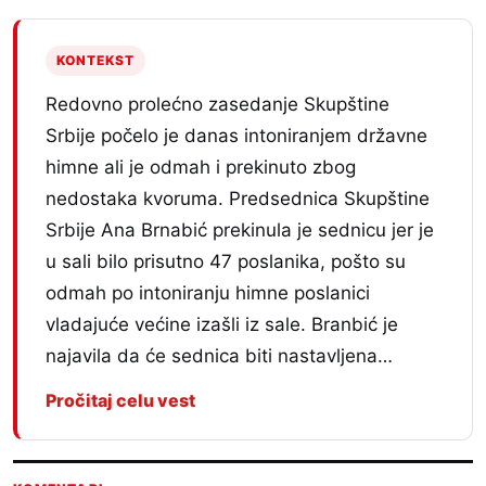
KONTEKST
Redovno prolećno zasedanje Skupštine
Srbije počelo je danas intoniranjem državne
himne ali je odmah i prekinuto zbog
nedostaka kvoruma. Predsednica Skupštine
Srbije Ana Brnabić prekinula je sednicu jer je
u sali bilo prisutno 47 poslanika, pošto su
odmah po intoniranju himne poslanici
vladajuće većine izašli iz sale. Branbić je
najavila da će sednica biti nastavljena…
Pročitaj celu vest