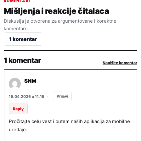
KOMENTARI
Mišljenja i reakcije čitalaca
Diskusija je otvorena za argumentovane i korektne
komentare.
1 komentar
1 komentar
Napišite komentar
SNM
Prijavi
15.04.2026 u 11:15
·
Reply
Pročitajte celu vest i putem naših aplikacija za mobilne
uređaje: