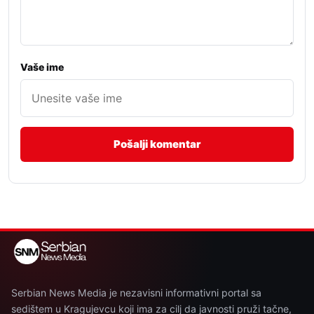
Vaše ime
Serbian News Media je nezavisni informativni portal sa
sedištem u Kragujevcu koji ima za cilj da javnosti pruži tačne,