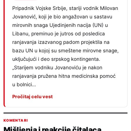
Pripadnik Vojske Srbije, stariji vodnik Milovan
Jovanović, koji je bio angažovan u sastavu
mirovnih snaga Ujedinjenih nacija (UN) u
Libanu, preminuo je jutros od posledica
ranjavanja izazvanog padom projektila na
bazu UN u kojoj su smeštene mirovne snage,
uključujući i deo srpskog kontingenta.
„Starijem vodniku Jovanoviću je nakon
ranjavanja pružena hitna medicinska pomoć
u bolnici…
Pročitaj celu vest
KOMENTARI
Mišljenja i reakcije čitalaca