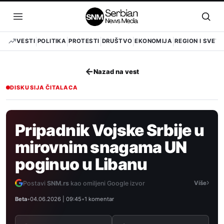
Pređi
na
Otvori
Otvo
sadržaj
meni
pret
VESTI
POLITIKA
PROTESTI
DRUŠTVO
EKONOMIJA
REGION I SVET
←
Nazad na vest
DISKUSIJA ČITALACA
Pripadnik Vojske Srbije u
mirovnim snagama UN
poginuo u Libanu
›
Postavi
SNM.rs
kao omiljeni Google izvor
Više
Beta
•
04.06.2026 | 09:45
•
1 komentar