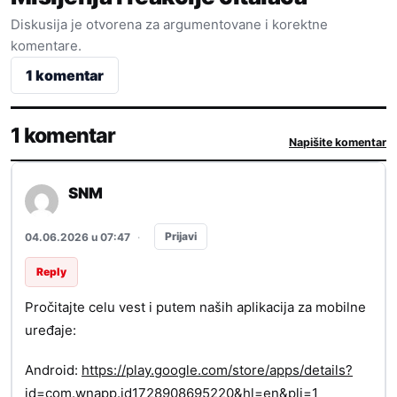
Diskusija je otvorena za argumentovane i korektne
komentare.
1 komentar
1 komentar
Napišite komentar
SNM
Prijavi
04.06.2026 u 07:47
·
Reply
Pročitajte celu vest i putem naših aplikacija za mobilne
uređaje:
Android:
https://play.google.com/store/apps/details?
id=com.wnapp.id1728908695220&hl=en&pli=1