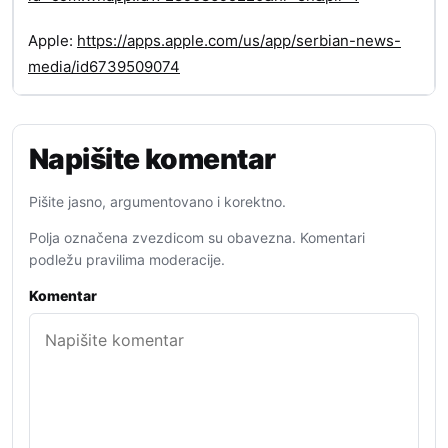
Apple:
https://apps.apple.com/us/app/serbian-news-
media/id6739509074
Napišite komentar
Pišite jasno, argumentovano i korektno.
Polja označena zvezdicom su obavezna. Komentari
podležu pravilima moderacije.
Komentar