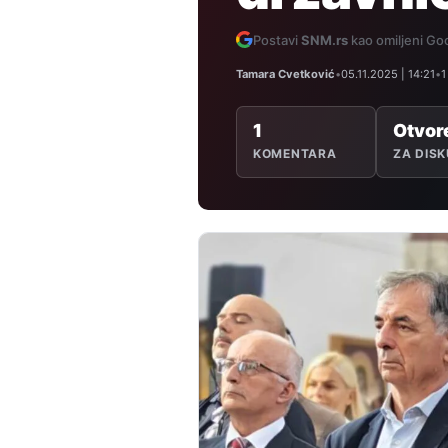
Postavi
SNM.rs
kao omiljeni Goo
Tamara Cvetković
•
05.11.2025 | 14:21
•
1
1
Otvor
KOMENTARA
ZA DISK