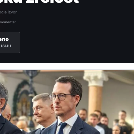
gle izvor
 komentar
eno
USIJU