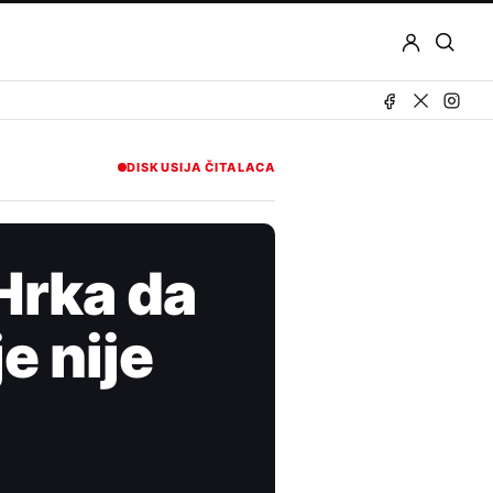
Otvor
pretr
DISKUSIJA ČITALACA
 Hrka da
e nije