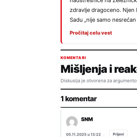
nadstrešnice na Železničko
zdravlje dragoceno. Njen b
Sadu „nije samo nesrećan
Pročitaj celu vest
KOMENTARI
Mišljenja i reak
Diskusija je otvorena za argument
1 komentar
SNM
Prijavi
05.11.2025 u 13:22
·