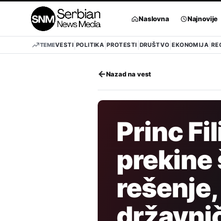
Pređi
na
Naslovna
Najnovije
sadržaj
TEME
VESTI
POLITIKA
PROTESTI
DRUŠTVO
EKONOMIJA
RE
←
Nazad na vest
Princ Fi
prekine š
rešenje,
državnič