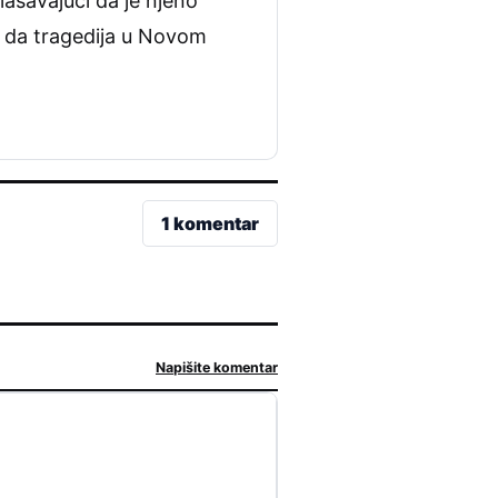
lašavajući da je njeno
ao da tragedija u Novom
1 komentar
Napišite komentar