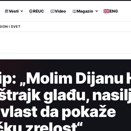
Vesti
REUC
Video
Magazin
ENG
GION I SVET
lip: „Molim Dijanu
trajk glađu, nasilj
 vlast da pokaže
ku zrelost“