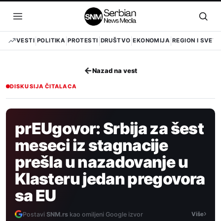
Pređi
na
Otvori
Otvo
sadržaj
meni
pret
VESTI
POLITIKA
PROTESTI
DRUŠTVO
EKONOMIJA
REGION I SVET
←
Nazad na vest
DISKUSIJA ČITALACA
prEUgovor: Srbija za šest
meseci iz stagnacije
prešla u nazadovanje u
Klasteru jedan pregovora
sa EU
›
Postavi
SNM.rs
kao omiljeni Google izvor
Više