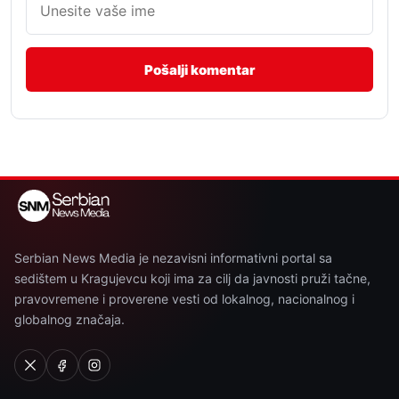
Serbian News Media je nezavisni informativni portal sa
sedištem u Kragujevcu koji ima za cilj da javnosti pruži tačne,
pravovremene i proverene vesti od lokalnog, nacionalnog i
globalnog značaja.