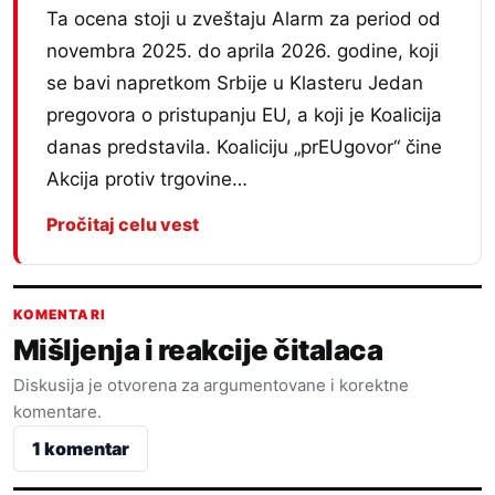
Ta ocena stoji u zveštaju Alarm za period od
novembra 2025. do aprila 2026. godine, koji
se bavi napretkom Srbije u Klasteru Jedan
pregovora o pristupanju EU, a koji je Koalicija
danas predstavila. Koaliciju „prEUgovor“ čine
Akcija protiv trgovine…
Pročitaj celu vest
KOMENTARI
Mišljenja i reakcije čitalaca
Diskusija je otvorena za argumentovane i korektne
komentare.
1 komentar