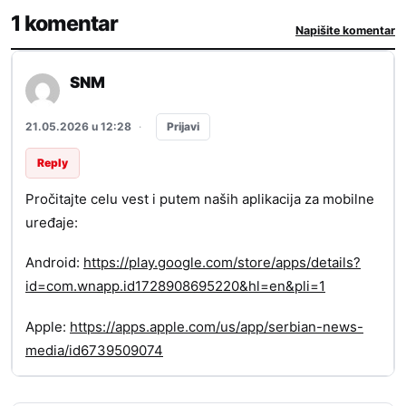
1 komentar
Napišite komentar
SNM
Prijavi
21.05.2026 u 12:28
·
Reply
Pročitajte celu vest i putem naših aplikacija za mobilne
uređaje:
Android:
https://play.google.com/store/apps/details?
id=com.wnapp.id1728908695220&hl=en&pli=1
Apple:
https://apps.apple.com/us/app/serbian-news-
media/id6739509074