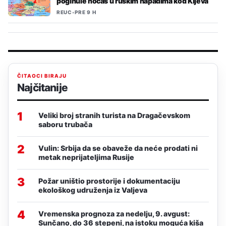
poginule noćas u ruskim napadima kod Kijeva
REUC
•
PRE 9 H
ČITAOCI BIRAJU
Najčitanije
1
Veliki broj stranih turista na Dragačevskom
saboru trubača
2
Vulin: Srbija da se obaveže da neće prodati ni
metak neprijateljima Rusije
3
Požar uništio prostorije i dokumentaciju
ekološkog udruženja iz Valjeva
4
Vremenska prognoza za nedelju, 9. avgust:
Sunčano, do 36 stepeni, na istoku moguća kiša