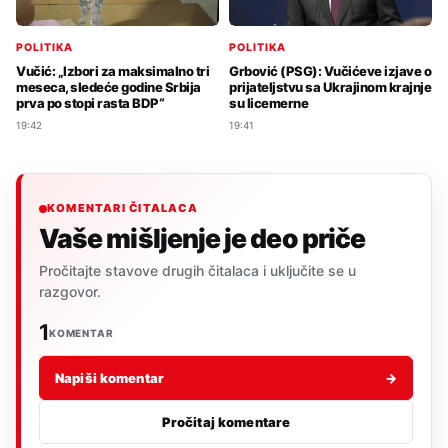
POLITIKA
POLITIKA
Vučić: „Izbori za maksimalno tri
Grbović (PSG): Vučićeve izjave o
meseca, sledeće godine Srbija
prijateljstvu sa Ukrajinom krajnje
prva po stopi rasta BDP“
su licemerne
19:42
19:41
KOMENTARI ČITALACA
Vaše mišljenje je deo priče
Pročitajte stavove drugih čitalaca i uključite se u
razgovor.
1
KOMENTAR
Napiši komentar
→
Pročitaj komentare