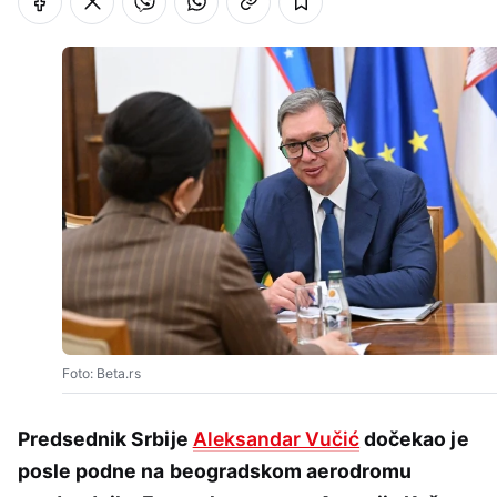
Foto: Beta.rs
Predsednik Srbije
Aleksandar Vučić
dočekao je
posle podne na beogradskom aerodromu