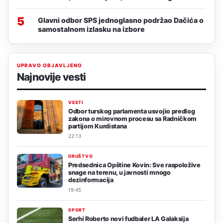
5
Glavni odbor SPS jednoglasno podržao Dačića o
samostalnom izlasku na izbore
UPRAVO OBJAVLJENO
Najnovije vesti
VESTI
Odbor turskog parlamenta usvojio predlog
zakona o mirovnom procesu sa Radničkom
partijom Kurdistana
22:13
DRUŠTVO
Predsednica Opštine Kovin: Sve raspoložive
snage na terenu, u javnosti mnogo
dezinformacija
19:45
SPORT
Serhi Roberto novi fudbaler LA Galaksija