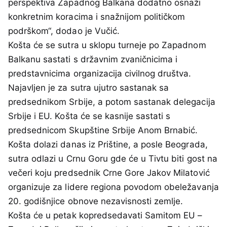
perspektiva Zapadnog Balkana dodatno osnaži
konkretnim koracima i snažnijom političkom
podrškom“, dodao je Vučić.
Košta će se sutra u sklopu turneje po Zapadnom
Balkanu sastati s državnim zvaničnicima i
predstavnicima organizacija civilnog društva.
Najavljen je za sutra ujutro sastanak sa
predsednikom Srbije, a potom sastanak delegacija
Srbije i EU. Košta će se kasnije sastati s
predsednicom Skupštine Srbije Anom Brnabić.
Košta dolazi danas iz Prištine, a posle Beograda,
sutra odlazi u Crnu Goru gde će u Tivtu biti gost na
večeri koju predsednik Crne Gore Jakov Milatović
organizuje za lidere regiona povodom obeležavanja
20. godišnjice obnove nezavisnosti zemlje.
Košta će u petak kopredsedavati Samitom EU –