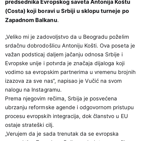
predsednika Evropskog saveta Antonija Koštu
(Costa) koji boravi u Srbiji u sklopu turneje po
Zapadnom Balkanu
.
„Veliko mi je zadovoljstvo da u Beogradu poželim
srdačnu dobrodošlicu Antoniju Košti. Ova poseta je
važan podsticaj daljem jačanju odnosa Srbije i
Evropske unije i potvrda je značaja dijaloga koji
vodimo sa evropskim partnerima u vremenu brojnih
izazova za sve nas“, napisao je Vučić na svom
nalogu na Instagramu.
Prema njegovim rečima, Srbija je posvećena
ubrzanju reformske agende i odgovornom pristupu
procesu evropskih integracija, dok članstvo u EU
ostaje strateški cilj.
„Verujem da je sada trenutak da se evropska