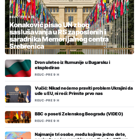
REUC
•
PRE 4 H
Konaković pisao UN zbog
saslušavanja u RS zaposlenih i
saradnika Memorijalnog centra
Srebrenica
Dron uleteo iz Rumunije u Bugarsku i
eksplodirao
REUC
•
PRE 9 H
Vučić: Nikad nećemo praviti problem Ukrajini da
uđe u EU, ni reći: Primite prvo nas
REUC
•
PRE 9 H
BBC o poseti Zelenskog Beogradu (VIDEO)
REUC
•
PRE 9 H
Najmanje tri osobe, među kojima jedno dete,