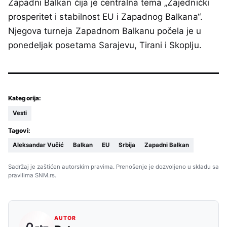
Zapadni Balkan čija je centralna tema „Zajednički
prosperitet i stabilnost EU i Zapadnog Balkana“.
Njegova turneja Zapadnom Balkanu počela je u
ponedeljak posetama Sarajevu, Tirani i Skoplju.
Kategorija:
Vesti
Tagovi:
Aleksandar Vučić
Balkan
EU
Srbija
Zapadni Balkan
Sadržaj je zaštićen autorskim pravima. Prenošenje je dozvoljeno u skladu sa
pravilima SNM.rs.
AUTOR