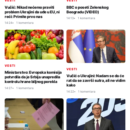
VESTI
VESTI
Vučić: Nikad nećemo praviti
BBC o poseti Zelenskog
problem Ukrajini da uđe u EU, ni
Beogradu (VIDEO)
reći: Primite prvo nas
14:13
1 komentara
14:24
1 komentara
VESTI
VESTI
Ministarstvo: Evropska komisija
Vučić o Ukrajini: Nadam se da će
potvrdila da je Srbija unapredila
rat da se završi sutra, ali ne vidim
kontrolu hrane biljnog porekla
kako
14:27
1 komentara
14:22
1 komentara