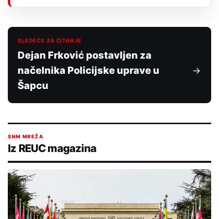
SLEDEĆE ZA ČITANJE
Dejan Frković postavljen za
načelnika Policijske uprave u
Šapcu
SNM MREŽA
Iz REUC magazina