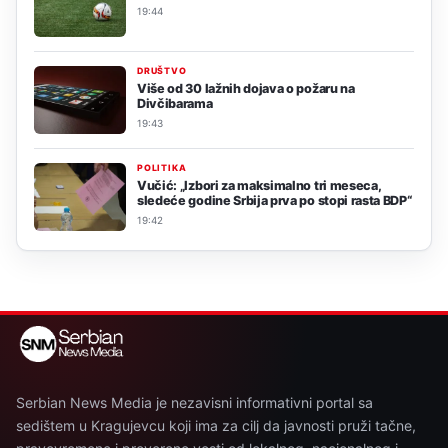
19:44
DRUŠTVO
Više od 30 lažnih dojava o požaru na
Divčibarama
19:43
POLITIKA
Vučić: „Izbori za maksimalno tri meseca,
sledeće godine Srbija prva po stopi rasta BDP“
19:42
Serbian News Media je nezavisni informativni portal sa
sedištem u Kragujevcu koji ima za cilj da javnosti pruži tačne,