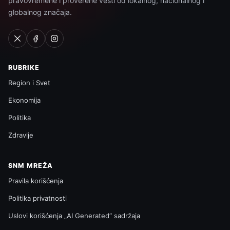
pravovremene i proverene vesti od lokalnog, nacionalnog i
globalnog značaja.
RUBRIKE
Region i Svet
Ekonomija
Politika
Zdravlje
SNM MREŽA
Pravila korišćenja
Politika privatnosti
Uslovi korišćenja „AI Generated“ sadržaja