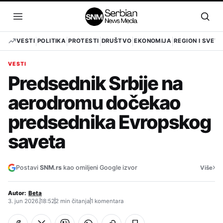
Pređi
na
Otvori
Otvo
sadržaj
meni
pret
VESTI
POLITIKA
PROTESTI
DRUŠTVO
EKONOMIJA
REGION I SVET
VESTI
Predsednik Srbije na
aerodromu dočekao
predsednika Evropskog
saveta
›
Postavi
SNM.rs
kao omiljeni Google izvor
Više
Autor:
Beta
3. jun 2026.
18:52
2 min čitanja
1 komentara