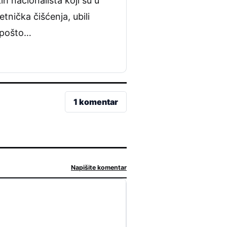
h nacionalista koji su u
tnička čišćenja, ubili
, pošto…
1 komentar
Napišite komentar