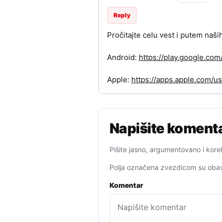
Reply
Pročitajte celu vest i putem naši
Android:
https://play.google.c
Apple:
https://apps.apple.com/
Napišite koment
Pišite jasno, argumentovano i kore
Polja označena zvezdicom su obav
Komentar