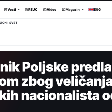
Vesti
REUC
Video
Magazin
ENG
GION I SVET
ik Poljske predla
om zbog veličanj
skih nacionalista