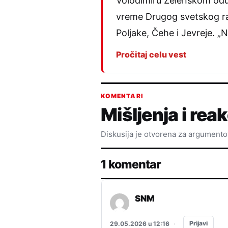
Volodimiru Zelenskom oduz
vreme Drugog svetskog rada 
Poljake, Čehe i Jevreje. 
Pročitaj celu vest
KOMENTARI
Mišljenja i reak
Diskusija je otvorena za argument
1 komentar
SNM
Prijavi
29.05.2026 u 12:16
·