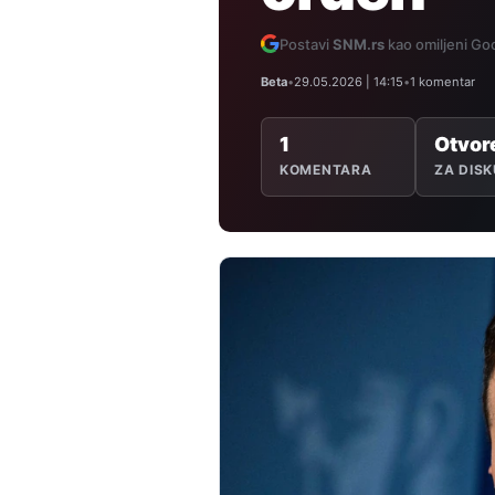
Postavi
SNM.rs
kao omiljeni Goo
Beta
•
29.05.2026 | 14:15
•
1 komentar
1
Otvor
KOMENTARA
ZA DISK