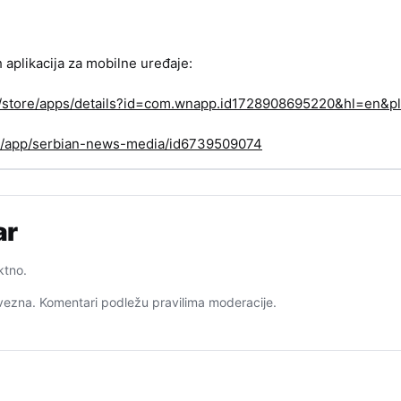
h aplikacija za mobilne uređaje:
om/store/apps/details?id=com.wnapp.id1728908695220&hl=en&pl
us/app/serbian-news-media/id6739509074
ar
ktno.
ezna. Komentari podležu pravilima moderacije.