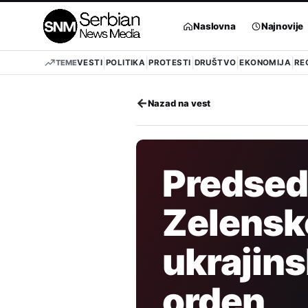
Pređi
na
Naslovna
Najnovije
sadržaj
TEME
VESTI
POLITIKA
PROTESTI
DRUŠTVO
EKONOMIJA
RE
←
Nazad na vest
Predsedn
Zelensk
ukrajin
orden