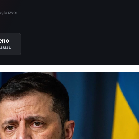
gle izvor
eno
USIJU