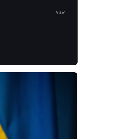
›
Više