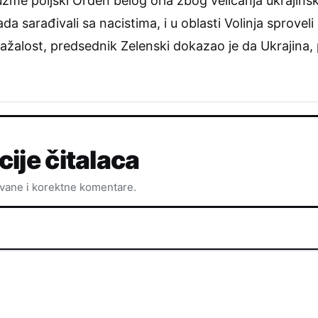
me poljski Orden belog orla zbog veličanja ukrajinski
sarađivali sa nacistima, i u oblasti Volinja sproveli e
„Nažalost, predsednik Zelenski dokazao je da Ukrajina
cije čitalaca
ovane i korektne komentare.