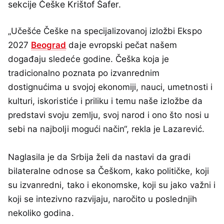
sekcije Češke Krištof Šafer.
„Učešće Češke na specijalizovanoj izložbi Ekspo
2027
Beograd
daje evropski pečat našem
događaju sledeće godine. Češka koja je
tradicionalno poznata po izvanrednim
dostignućima u svojoj ekonomiji, nauci, umetnosti i
kulturi, iskoristiće i priliku i temu naše izložbe da
predstavi svoju zemlju, svoj narod i ono što nosi u
sebi na najbolji mogući način“, rekla je Lazarević.
Naglasila je da Srbija želi da nastavi da gradi
bilateralne odnose sa Češkom, kako političke, koji
su izvanredni, tako i ekonomske, koji su jako važni i
koji se intezivno razvijaju, naročito u poslednjih
nekoliko godina.