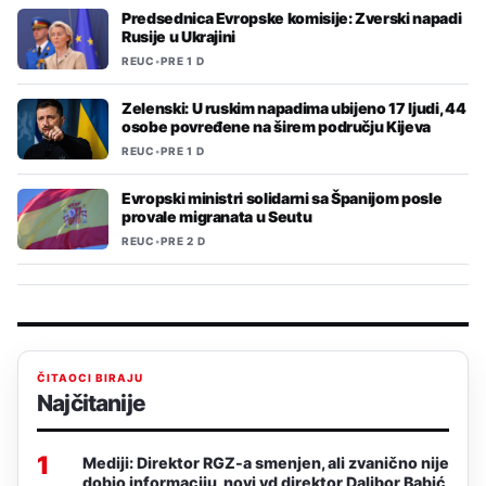
Predsednica Evropske komisije: Zverski napadi
Rusije u Ukrajini
REUC
•
PRE 1 D
Zelenski: U ruskim napadima ubijeno 17 ljudi, 44
osobe povređene na širem području Kijeva
REUC
•
PRE 1 D
Evropski ministri solidarni sa Španijom posle
provale migranata u Seutu
REUC
•
PRE 2 D
ČITAOCI BIRAJU
Najčitanije
1
Mediji: Direktor RGZ-a smenjen, ali zvanično nije
dobio informaciju, novi vd direktor Dalibor Babić