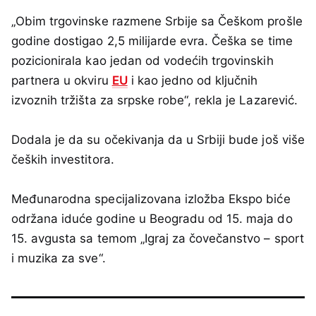
„Obim trgovinske razmene Srbije sa Češkom prošle
godine dostigao 2,5 milijarde evra. Češka se time
pozicionirala kao jedan od vodećih trgovinskih
partnera u okviru
EU
i kao jedno od ključnih
izvoznih tržišta za srpske robe“, rekla je Lazarević.
Dodala je da su očekivanja da u Srbiji bude još više
čeških investitora.
Međunarodna specijalizovana izložba Ekspo biće
održana iduće godine u Beogradu od 15. maja do
15. avgusta sa temom „Igraj za čovečanstvo – sport
i muzika za sve“.