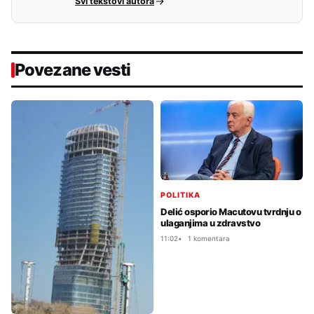
Svi tekstovi autora
Povezane vesti
POLITIKA
Delić osporio Macutovu tvrdnju o
ulaganjima u zdravstvo
11:02
1 komentara