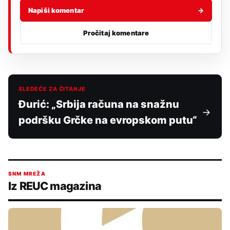
Napiši komentar
→
Pročitaj komentare
SLEDEĆE ZA ČITANJE
Đurić: „Srbija računa na snažnu
podršku Grčke na evropskom putu“
SNM MREŽA
Iz REUC magazina