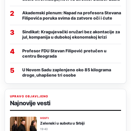
2
Akademski plenum: Napad na profesora Stevana
Filipovića poruka svima da zatvore oči i ćute
3
Sindikat: Kragujevački oružari bez akontacije za
jul, kompanija u dubokoj ekonomskoj krizi
4
Profesor FDU Stevan Filipović pretučen u
centru Beograda
5
U Novom Sadu zaplenjeno oko 85 kilograma
droge, uhapšene tri osobe
UPRAVO OBJAVLJENO
Najnovije vesti
VESTI
Zelenski u subotu u Srbiji
19:40