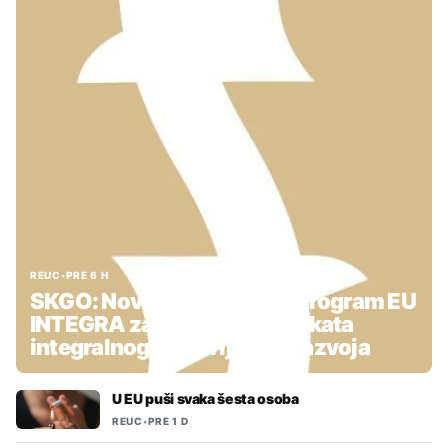
REUC
•
PRE 6 H
SKGO: Nova podrška kroz Program EU
INTEGRA za pripremu projekata
integralnog teritorijalnog razvoja
U EU puši svaka šesta osoba
REUC
•
PRE 1 D