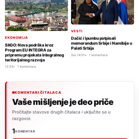
VESTI
EKONOMIJA
Dačić i Ipumbu potpisali
memorandum Srbije i Namibije u
SKGO: Nova podrška kroz
Palati Srbija
Program EU INTEGRA za
pripremu projekata integralnog
Sre 14:01
1 komentara
teritorijalnog razvoja
12:53
1 komentara
KOMENTARI ČITALACA
Vaše mišljenje je deo priče
Pročitajte stavove drugih čitalaca i uključite se u
razgovor.
1
KOMENTAR