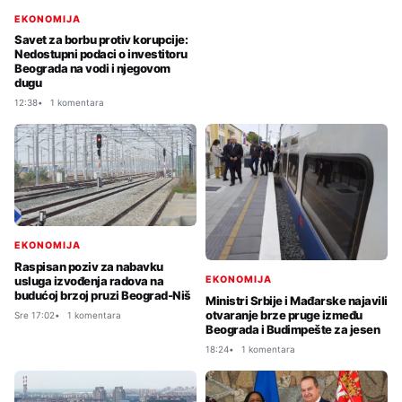
EKONOMIJA
Savet za borbu protiv korupcije:
Nedostupni podaci o investitoru
Beograda na vodi i njegovom
dugu
12:38
1 komentara
EKONOMIJA
Raspisan poziv za nabavku
usluga izvođenja radova na
EKONOMIJA
budućoj brzoj pruzi Beograd-Niš
Ministri Srbije i Mađarske najavili
otvaranje brze pruge između
Sre 17:02
1 komentara
Beograda i Budimpešte za jesen
18:24
1 komentara