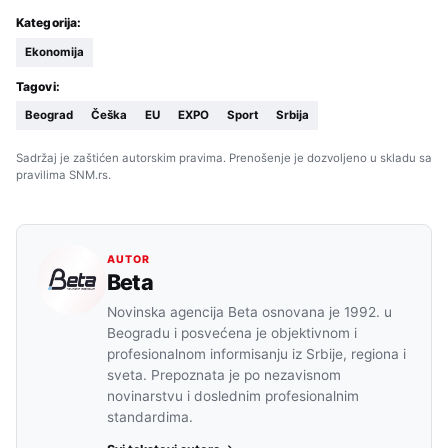
Kategorija:
Ekonomija
Tagovi:
Beograd
Češka
EU
EXPO
Sport
Srbija
Sadržaj je zaštićen autorskim pravima. Prenošenje je dozvoljeno u skladu sa
pravilima SNM.rs.
AUTOR
Beta
Novinska agencija Beta osnovana je 1992. u
Beogradu i posvećena je objektivnom i
profesionalnom informisanju iz Srbije, regiona i
sveta. Prepoznata je po nezavisnom
novinarstvu i doslednim profesionalnim
standardima.