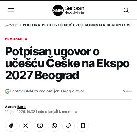
Pređi
na
Otvori
Otvo
sadržaj
meni
pret
VESTI
POLITIKA
PROTESTI
DRUŠTVO
EKONOMIJA
REGION I SVET
EKONOMIJA
Potpisan ugovor o
učešću Češke na Ekspo
2027 Beograd
›
Postavi
SNM.rs
kao omiljeni Google izvor
Više
Autor:
Beta
12. jun 2026.
14:33
1 min čitanja
1 komentara