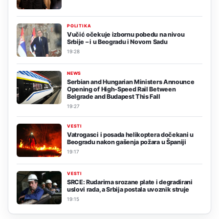
POLITIKA
Vučić očekuje izbornu pobedu na nivou
Srbije – i u Beogradu i Novom Sadu
19:28
NEWS
Serbian and Hungarian Ministers Announce
Opening of High-Speed Rail Between
Belgrade and Budapest This Fall
19:27
VESTI
Vatrogasci i posada helikoptera dočekani u
Beogradu nakon gašenja požara u Španiji
19:17
VESTI
SRCE: Rudarima srozane plate i degradirani
uslovi rada, a Srbija postala uvoznik struje
19:15