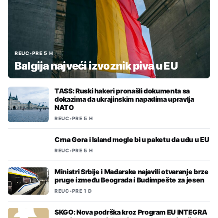
REUC
•
PRE 5 H
Balgija najveći izvoznik piva u EU
TASS: Ruski hakeri pronašli dokumenta sa
dokazima da ukrajinskim napadima upravlja
NATO
REUC
•
PRE 5 H
Crna Gora i Island mogle bi u paketu da uđu u EU
REUC
•
PRE 5 H
Ministri Srbije i Mađarske najavili otvaranje brze
pruge između Beograda i Budimpešte za jesen
REUC
•
PRE 1 D
SKGO: Nova podrška kroz Program EU INTEGRA