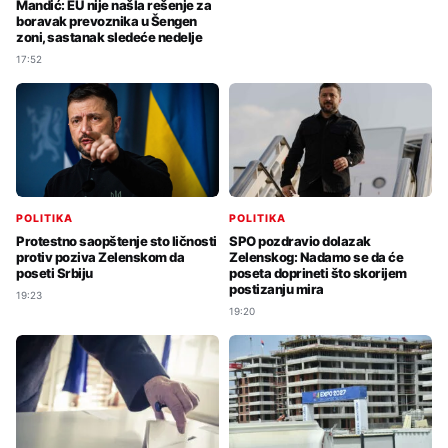
Mandić: EU nije našla rešenje za
boravak prevoznika u Šengen
zoni, sastanak sledeće nedelje
17:52
POLITIKA
POLITIKA
Protestno saopštenje sto ličnosti
SPO pozdravio dolazak
protiv poziva Zelenskom da
Zelenskog: Nadamo se da će
poseti Srbiju
poseta doprineti što skorijem
postizanju mira
19:23
19:20