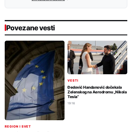
Povezane vesti
VESTI
Đedović Handanović dočekala
Zelenskog na Aerodromu „Nikola
Tesla“
19:16
REGION I SVET