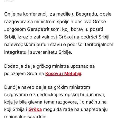
On je na konferenciji za medije u Beogradu, posle
razgovora sa ministrom spoljnih poslova Grčke
Jorgosom Gerapetritisom, koji boravi u poseti
Srbiji, izrazio zahvalnost Grčkoj na podršci Srbiji
na evropskom putu i stavu o podršci teritorijalnom
integritetu i suverenitetu Srbije.
Dodao je da je grčkog ministra upoznao sa
položajem Srba na
Kosovu i Metohiji
.
Đurić je naveo da je sa grčkim ministrom
razgovarao o zajedničkoj evropskoj budućnosti,
koja je bila glavna tema razgovora, i o načinu na
koji Srbija i
Grčka
mogu da rade na unapređenju
regionalne saradnje.