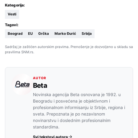
Kategorija:
Vesti
Tagovi:
Beograd
EU
Grčka
Marko Đurić
Srbija
Sadržaj je zaštićen autorskim pravima. Prenošenje je dozvoljeno u skladu sa
pravilima SNM.rs.
AUTOR
Beta
Novinska agencija Beta osnovana je 1992. u
Beogradu i posvećena je objektivnom i
profesionalnom informisanju iz Srbije, regiona i
sveta. Prepoznata je po nezavisnom
novinarstvu i doslednim profesionalnim
standardima.
Svi tekstovi autora