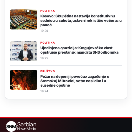
POLITIKA
Kosovo: Skupština nastavlja konstitutivnu
sednicu u subotu, ustavni rok ističe večeras u
ponoć
19:26
POLITIKA
Ujedinjena opozicija: Kragujevačka vlast
opstruiše prestanak mandata SNS odbornika
19:25
DRUŠTVO
Požar na deponiji povećao zagađenje u
Sremskoj Mitrovici, vetar nosi dim i u
susedne opštine
19:24