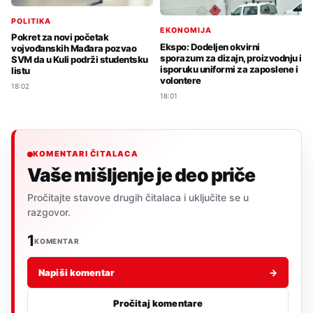
POLITIKA
EKONOMIJA
Pokret za novi početak
Ekspo: Dodeljen okvirni
vojvođanskih Mađara pozvao
sporazum za dizajn, proizvodnju i
SVM da u Kuli podrži studentsku
isporuku uniformi za zaposlene i
listu
volontere
18:02
18:01
KOMENTARI ČITALACA
Vaše mišljenje je deo priče
Pročitajte stavove drugih čitalaca i uključite se u
razgovor.
1
KOMENTAR
Napiši komentar
→
Pročitaj komentare