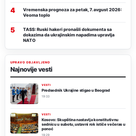
4
Vremenska prognoza za petak, 7. avgust 2026:
Veoma toplo
5
TASS: Ruski hakeri pronašli dokumenta sa
dokazima da ukrajinskim napadima upravlja
NATO
UPRAVO OBJAVLJENO
Najnovije vesti
VESTI
Predsednik Ukrajine stigao u Beograd
19:33
VESTI
Kosovo: Skupština nastavlja konstitutivnu
sednicu u subotu, ustavni rok ističe večeras u
ponoć
19:29