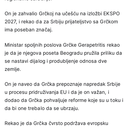
On je zahvalio Grčkoj na učešću na izložbi EKSPO
2027, i rekao da za Srbiju prijateljstvo sa Grčkom
ima poseban značaj.
Ministar spoljnih poslova Grčke Gerapetritis rekao
je da je njegova poseta Beogradu pružila priliku da
se nastavi dijalog i produbljenje odnosa dve
zemlje.
On je naveo da Grčka prepoznaje napredak Srbije
u procesu pridruživanja EU i da je on važan, i
dodao da Grčka pohvaljuje reforme koje su u toku i
da bi one trebalo da se ubrzaju.
Rekao je da Grčka čvrsto podržava evropsku