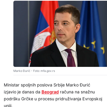
Marko Đurić - Foto: mfa.gov.rs
Ministar spoljnih poslova Srbije Marko Đurić
izjavio je danas da
Beograd
računa na snažnu
podršku Grčke u procesu pridruživanja Evropskoj
uniji.