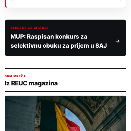
SLEDEĆE ZA ČITANJE
MUP: Raspisan konkurs za
selektivnu obuku za prijem u SAJ
SNM MREŽA
Iz REUC magazina