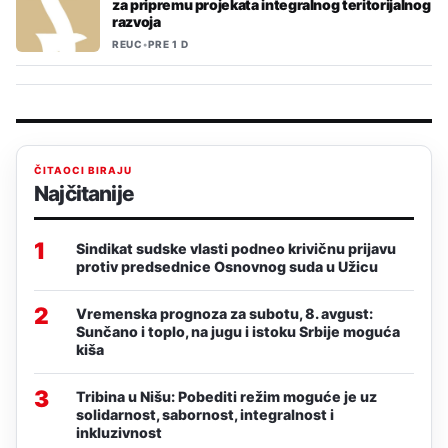
za pripremu projekata integralnog teritorijalnog
razvoja
REUC
•
PRE 1 D
ČITAOCI BIRAJU
Najčitanije
1
Sindikat sudske vlasti podneo krivičnu prijavu
protiv predsednice Osnovnog suda u Užicu
2
Vremenska prognoza za subotu, 8. avgust:
Sunčano i toplo, na jugu i istoku Srbije moguća
kiša
3
Tribina u Nišu: Pobediti režim moguće je uz
solidarnost, sabornost, integralnost i
inkluzivnost