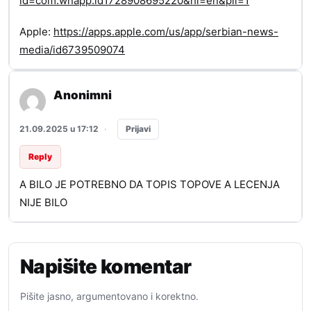
id=com.wnapp.id1728908695220&hl=en&pli=1
Apple:
https://apps.apple.com/us/app/serbian-news-
media/id6739509074
Anonimni
Prijavi
21.09.2025 u 17:12
·
Reply
A BILO JE POTREBNO DA TOPIS TOPOVE A LECENJA
NIJE BILO
Napišite komentar
Pišite jasno, argumentovano i korektno.