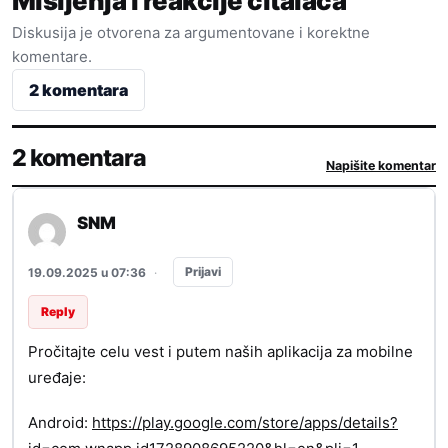
Mišljenja i reakcije čitalaca
Diskusija je otvorena za argumentovane i korektne
komentare.
2 komentara
2 komentara
Napišite komentar
SNM
Prijavi
19.09.2025 u 07:36
·
Reply
Pročitajte celu vest i putem naših aplikacija za mobilne
uređaje:
Android:
https://play.google.com/store/apps/details?