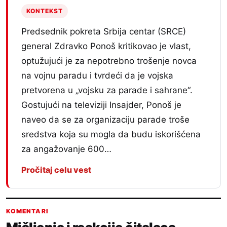
KONTEKST
Predsednik pokreta Srbija centar (SRCE)
general Zdravko Ponoš kritikovao je vlast,
optužujući je za nepotrebno trošenje novca
na vojnu paradu i tvrdeći da je vojska
pretvorena u „vojsku za parade i sahrane“.
Gostujući na televiziji Insajder, Ponoš je
naveo da se za organizaciju parade troše
sredstva koja su mogla da budu iskorišćena
za angažovanje 600…
Pročitaj celu vest
KOMENTARI