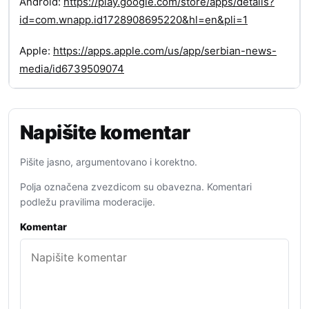
Android:
https://play.google.com/store/apps/details?
id=com.wnapp.id1728908695220&hl=en&pli=1
Apple:
https://apps.apple.com/us/app/serbian-news-
media/id6739509074
Napišite komentar
Pišite jasno, argumentovano i korektno.
Polja označena zvezdicom su obavezna. Komentari
podležu pravilima moderacije.
Komentar