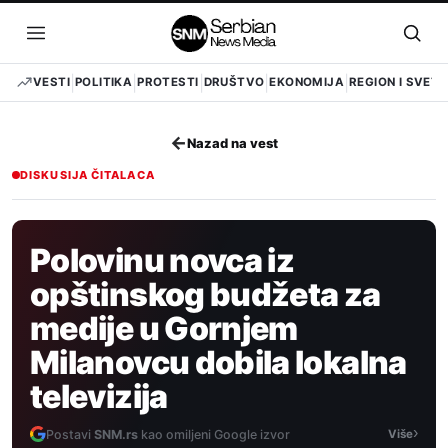
Pređi
na
Otvori
Otvo
sadržaj
meni
pret
VESTI
POLITIKA
PROTESTI
DRUŠTVO
EKONOMIJA
REGION I SVET
←
Nazad na vest
DISKUSIJA ČITALACA
Polovinu novca iz
opštinskog budžeta za
medije u Gornjem
Milanovcu dobila lokalna
televizija
›
Postavi
SNM.rs
kao omiljeni Google izvor
Više