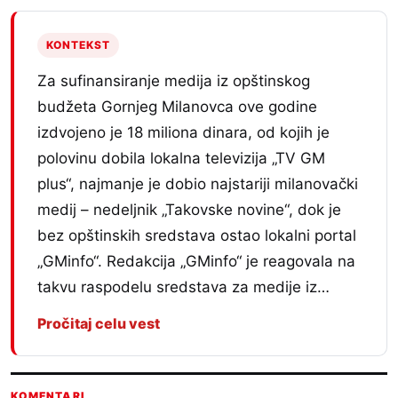
KONTEKST
Za sufinansiranje medija iz opštinskog
budžeta Gornjeg Milanovca ove godine
izdvojeno je 18 miliona dinara, od kojih je
polovinu dobila lokalna televizija „TV GM
plus“, najmanje je dobio najstariji milanovački
medij – nedeljnik „Takovske novine“, dok je
bez opštinskih sredstava ostao lokalni portal
„GMinfo“. Redakcija „GMinfo“ je reagovala na
takvu raspodelu sredstava za medije iz…
Pročitaj celu vest
KOMENTARI