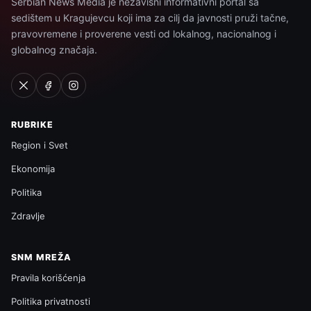
Serbian News Media je nezavisni informativni portal sa
sedištem u Kragujevcu koji ima za cilj da javnosti pruži tačne,
pravovremene i proverene vesti od lokalnog, nacionalnog i
globalnog značaja.
RUBRIKE
Region i Svet
Ekonomija
Politika
Zdravlje
SNM MREŽA
Pravila korišćenja
Politika privatnosti