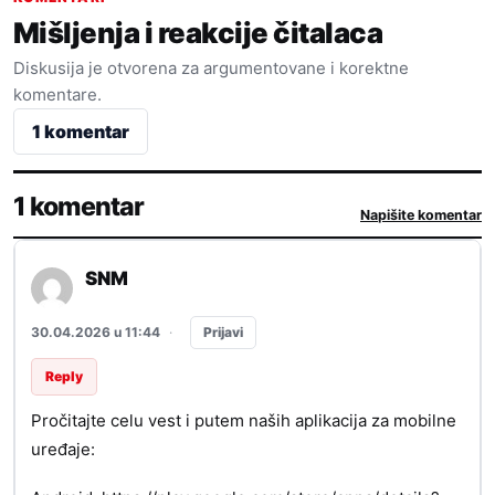
Mišljenja i reakcije čitalaca
Diskusija je otvorena za argumentovane i korektne
komentare.
1 komentar
1 komentar
Napišite komentar
SNM
Prijavi
30.04.2026 u 11:44
·
Reply
Pročitajte celu vest i putem naših aplikacija za mobilne
uređaje: