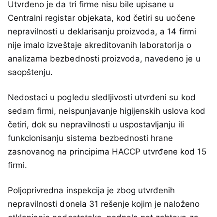
Utvrđeno je da tri firme nisu bile upisane u
Centralni registar objekata, kod četiri su uočene
nepravilnosti u deklarisanju proizvoda, a 14 firmi
nije imalo izveštaje akreditovanih laboratorija o
analizama bezbednosti proizvoda, navedeno je u
saopštenju.
Nedostaci u pogledu sledljivosti utvrđeni su kod
sedam firmi, neispunjavanje higijenskih uslova kod
četiri, dok su nepravilnosti u uspostavljanju ili
funkcionisanju sistema bezbednosti hrane
zasnovanog na principima HACCP utvrđene kod 15
firmi.
Poljoprivredna inspekcija je zbog utvrđenih
nepravilnosti donela 31 rešenje kojim je naloženo