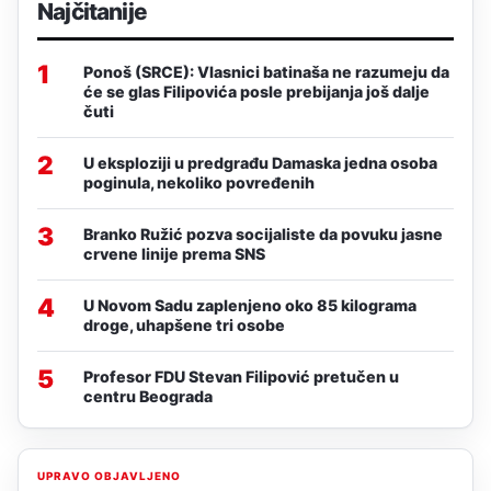
Najčitanije
1
Ponoš (SRCE): Vlasnici batinaša ne razumeju da
će se glas Filipovića posle prebijanja još dalje
čuti
2
U eksploziji u predgrađu Damaska jedna osoba
poginula, nekoliko povređenih
3
Branko Ružić pozva socijaliste da povuku jasne
crvene linije prema SNS
4
U Novom Sadu zaplenjeno oko 85 kilograma
droge, uhapšene tri osobe
5
Profesor FDU Stevan Filipović pretučen u
centru Beograda
UPRAVO OBJAVLJENO