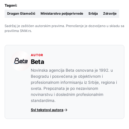
Tagovi:
Dragan Glamočić
Ministarstvo poljoprivrede
Srbija
Zdravlje
Sadržaj je zaštićen autorskim pravima. Prenošenje je dozvoljeno u skladu sa
pravilima SNM.rs.
AUTOR
Beta
Novinska agencija Beta osnovana je 1992. u
Beogradu i posvećena je objektivnom i
profesionalnom informisanju iz Srbije, regiona i
sveta. Prepoznata je po nezavisnom
novinarstvu i doslednim profesionalnim
standardima.
Svi tekstovi autora