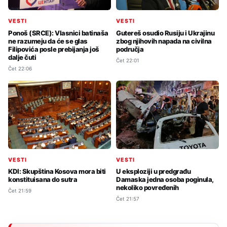
VESTI
VESTI
Ponoš (SRCE): Vlasnici batinaša
Gutereš osudio Rusiju i Ukrajinu
ne razumeju da će se glas
zbog njihovih napada na civilna
Filipovića posle prebijanja još
područja
dalje čuti
Čet 22:01
Čet 22:06
VESTI
VESTI
KDI: Skupština Kosova mora biti
U eksploziji u predgrađu
konstituisana do sutra
Damaska jedna osoba poginula,
nekoliko povređenih
Čet 21:59
Čet 21:57