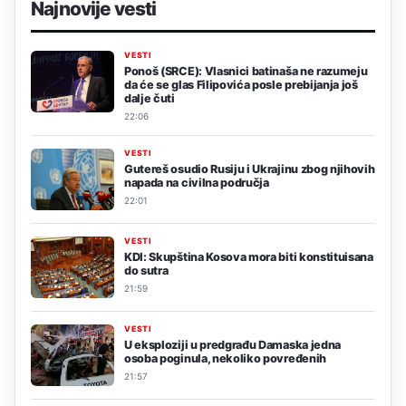
Najnovije vesti
VESTI
Ponoš (SRCE): Vlasnici batinaša ne razumeju
da će se glas Filipovića posle prebijanja još
dalje čuti
22:06
VESTI
Gutereš osudio Rusiju i Ukrajinu zbog njihovih
napada na civilna područja
22:01
VESTI
KDI: Skupština Kosova mora biti konstituisana
do sutra
21:59
VESTI
U eksploziji u predgrađu Damaska jedna
osoba poginula, nekoliko povređenih
21:57