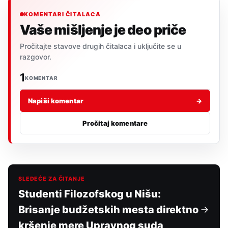
KOMENTARI ČITALACA
Vaše mišljenje je deo priče
Pročitajte stavove drugih čitalaca i uključite se u
razgovor.
1
KOMENTAR
Napiši komentar
→
Pročitaj komentare
SLEDEĆE ZA ČITANJE
Studenti Filozofskog u Nišu:
Brisanje budžetskih mesta direktno
kršenje mere Upravnog suda