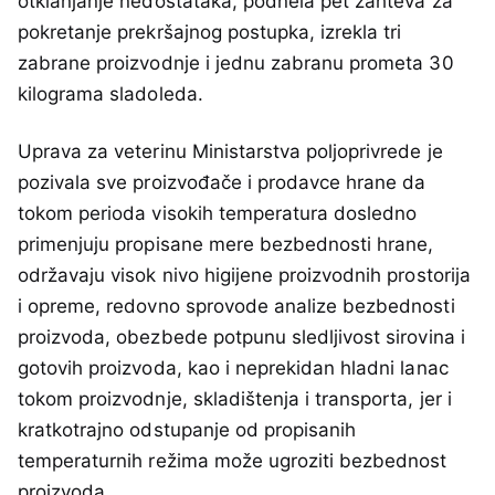
otklanjanje nedostataka, podnela pet zahteva za
pokretanje prekršajnog postupka, izrekla tri
zabrane proizvodnje i jednu zabranu prometa 30
kilograma sladoleda.
Uprava za veterinu Ministarstva poljoprivrede je
pozivala sve proizvođače i prodavce hrane da
tokom perioda visokih temperatura dosledno
primenjuju propisane mere bezbednosti hrane,
održavaju visok nivo higijene proizvodnih prostorija
i opreme, redovno sprovode analize bezbednosti
proizvoda, obezbede potpunu sledljivost sirovina i
gotovih proizvoda, kao i neprekidan hladni lanac
tokom proizvodnje, skladištenja i transporta, jer i
kratkotrajno odstupanje od propisanih
temperaturnih režima može ugroziti bezbednost
proizvoda.