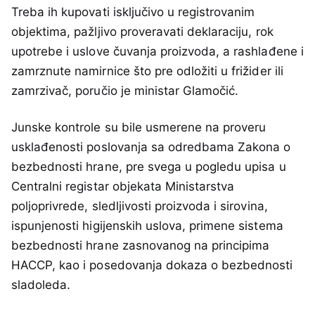
Treba ih kupovati isključivo u registrovanim
objektima, pažljivo proveravati deklaraciju, rok
upotrebe i uslove čuvanja proizvoda, a rashlađene i
zamrznute namirnice što pre odložiti u frižider ili
zamrzivač, poručio je ministar Glamočić.
Junske kontrole su bile usmerene na proveru
usklađenosti poslovanja sa odredbama Zakona o
bezbednosti hrane, pre svega u pogledu upisa u
Centralni registar objekata Ministarstva
poljoprivrede, sledljivosti proizvoda i sirovina,
ispunjenosti higijenskih uslova, primene sistema
bezbednosti hrane zasnovanog na principima
HACCP, kao i posedovanja dokaza o bezbednosti
sladoleda.