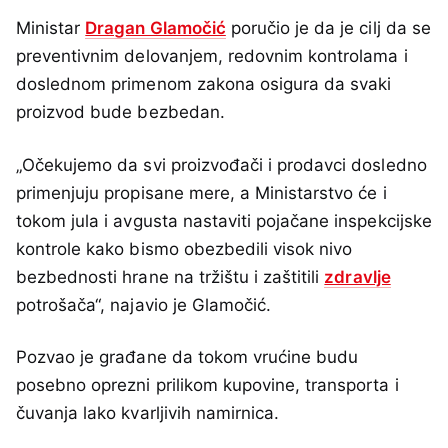
Ministar
Dragan Glamočić
poručio je da je cilj da se
preventivnim delovanjem, redovnim kontrolama i
doslednom primenom zakona osigura da svaki
proizvod bude bezbedan.
„Očekujemo da svi proizvođači i prodavci dosledno
primenjuju propisane mere, a Ministarstvo će i
tokom jula i avgusta nastaviti pojačane inspekcijske
kontrole kako bismo obezbedili visok nivo
bezbednosti hrane na tržištu i zaštitili
zdravlje
potrošača“, najavio je Glamočić.
Pozvao je građane da tokom vrućine budu
posebno oprezni prilikom kupovine, transporta i
čuvanja lako kvarljivih namirnica.