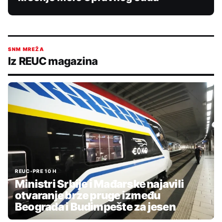
SNM MREŽA
Iz REUC magazina
REUC
•
PRE 10 H
Ministri Srbije i Mađarske najavili
otvaranje brze pruge između
Beograda i Budimpešte za jesen