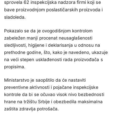
sprovela 62 inspekcijska nadzora firmi koji se
bave proizvodnjom poslastičarskih proizvoda i
sladoleda.
Pokazalo se da je ovogodišnjom kontrolom
zabeležen manji procenat neusaglašenosti
sledljivosti, higijene i deklarisanja u odnosu na
prethodne godine, što, kako je navedeno, ukazuje
na veći stepen usklađenosti rada proizvođača s
propisima.
Ministarstvo je saopštilo da će nastaviti
preventivne aktivnosti i pojačane inspekcijske
kontrole da bi se očuvao visok nivo bezbednosti
hrane na tržištu Srbije i obezbedila maksimalna
zaštita zdravlja potrošača.