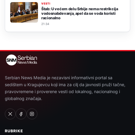
VESTI
Štab: U većem delu Srbije nema restrikcija
vodosnabdevanja, apel da se voda koristi
racionalno
21:34
Serbian News Media je nezavisni informativni portal sa
sedištem u Kragujevcu koji ima za cilj da javnosti pruži tačne,
pravovremene i proverene vesti od lokalnog, nacionalnog i
globalnog značaja.
RUBRIKE