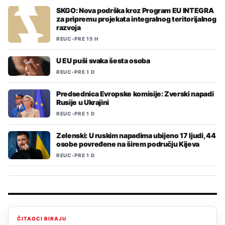
SKGO: Nova podrška kroz Program EU INTEGRA
za pripremu projekata integralnog teritorijalnog
razvoja
REUC
•
PRE 15 H
U EU puši svaka šesta osoba
REUC
•
PRE 1 D
Predsednica Evropske komisije: Zverski napadi
Rusije u Ukrajini
REUC
•
PRE 1 D
Zelenski: U ruskim napadima ubijeno 17 ljudi, 44
osobe povređene na širem području Kijeva
REUC
•
PRE 1 D
ČITAOCI BIRAJU