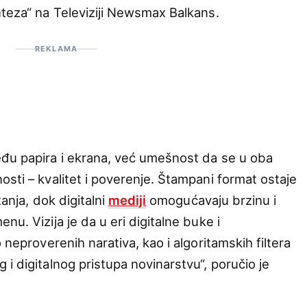
nteza“ na Televiziji Newsmax Balkans.
REKLAMA
eđu papira i ekrana, već umešnost da se u oba
sti – kvalitet i poverenje. Štampani format ostaje
tanja, dok digitalni
mediji
omogućavaju brzinu i
u. Vizija je da u eri digitalne buke i
 neproverenih narativa, kao i algoritamskih filtera
i digitalnog pristupa novinarstvu“, poručio je