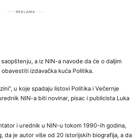
REKLAMA
 saopštenju, a iz NIN-a navode da će o daljim
obavestiti izdavačka kuća Politika.
ni“, u koje spadaju listovi Politika i Večernje
urednik NIN-a biti novinar, pisac i publicista Luka
ntator i urednik u NIN-u tokom 1990-ih godina,
 da je autor više od 20 istorijskih biografija, a da