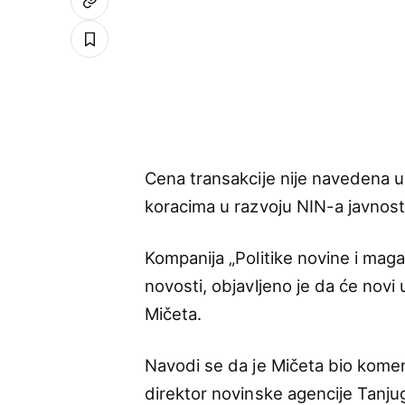
Cena transakcije nije navedena u
koracima u razvoju NIN-a javnost 
Kompanija „Politike novine i magazi
novosti, objavljeno je da će novi 
Mičeta.
Navodi se da je Mičeta bio kome
direktor novinske agencije Tanjug,