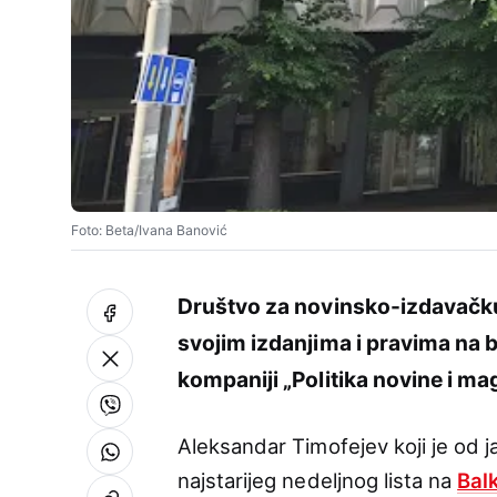
Foto: Beta/Ivana Banović
Društvo za novinsko-izdavačku 
svojim izdanjima i pravima na 
kompaniji „Politika novine i ma
Aleksandar Timofejev koji je od j
najstarijeg nedeljnog lista na
Bal