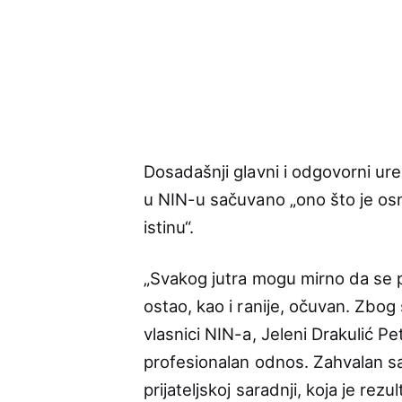
Dosadašnji glavni i odgovorni ur
u NIN-u sačuvano „ono što je osn
istinu“.
„Svakog jutra mogu mirno da se po
ostao, kao i ranije, očuvan. Zbog
vlasnici NIN-a, Jeleni Drakulić P
profesionalan odnos. Zahvalan sa
prijateljskoj saradnji, koja je rez