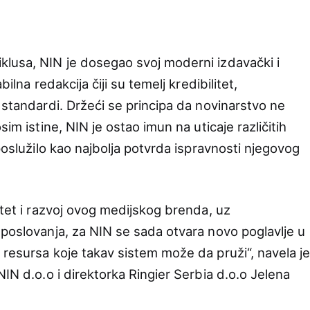
lusa, NIN je dosegao svoj moderni izdavački i
ilna redakcija čiji su temelj kredibilitet,
 standardi. Držeći se principa da novinarstvo ne
sim istine, NIN je ostao imun na uticaje različitih
 poslužilo kao najbolja potvrda ispravnosti njegovog
itet i razvoj ovog medijskog brenda, uz
 poslovanja, za NIN se sada otvara novo poglavlje u
 resursa koje takav sistem može da pruži“, navela j
NIN d.o.o i direktorka Ringier Serbia d.o.o Jelena