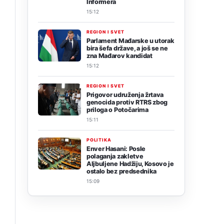
Informera
15:12
REGION I SVET
Parlament Mađarske u utorak
bira šefa države, a još se ne
zna Mađarov kandidat
15:12
REGION I SVET
Prigovor udruženja žrtava
genocida protiv RTRS zbog
priloga o Potočarima
15:11
POLITIKA
Enver Hasani: Posle
polaganja zakletve
Aljbuljene Hadžiju, Kosovo je
ostalo bez predsednika
e
15:09