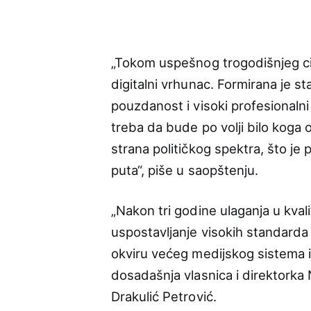
„Tokom uspešnog trogodišnjeg cik
digitalni vrhunac. Formirana je stab
pouzdanost i visoki profesionalni
treba da bude po volji bilo koga o
strana političkog spektra, što je
puta“, piše u saopštenju.
„Nakon tri godine ulaganja u kval
uspostavljanje visokih standarda
okviru većeg medijskog sistema i
dosadašnja vlasnica i direktorka 
Drakulić Petrović.