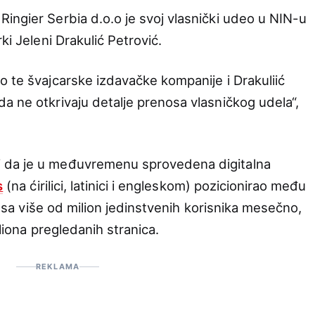
ingier Serbia d.o.o je svoj vlasnički udeo u NIN-u
ki Jeleni Drakulić Petrović.
o te švajcarske izdavačke kompanije i Drakuliić
a ne otkrivaju detalje prenosa vlasničkog udela“,
 da je u međuvremenu sprovedena digitalna
s
(na ćirilici, latinici i engleskom) pozicionirao među
ji sa više od milion jedinstvenih korisnika mesečno,
iliona pregledanih stranica.
REKLAMA