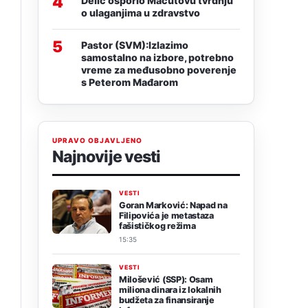
4
Delić osporio Macutovu tvrdnju
o ulaganjima u zdravstvo
5
Pastor (SVM):Izlazimo
samostalno na izbore, potrebno
vreme za međusobno poverenje
s Peterom Mađarom
UPRAVO OBJAVLJENO
Najnovije vesti
VESTI
Goran Marković: Napad na
Filipovića je metastaza
fašističkog režima
15:35
VESTI
Milošević (SSP): Osam
miliona dinara iz lokalnih
budžeta za finansiranje