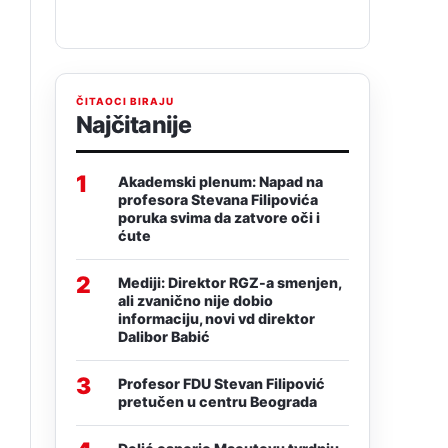
ČITAOCI BIRAJU
Najčitanije
1
Akademski plenum: Napad na
profesora Stevana Filipovića
poruka svima da zatvore oči i
ćute
2
Mediji: Direktor RGZ-a smenjen,
ali zvanično nije dobio
informaciju, novi vd direktor
Dalibor Babić
3
Profesor FDU Stevan Filipović
pretučen u centru Beograda