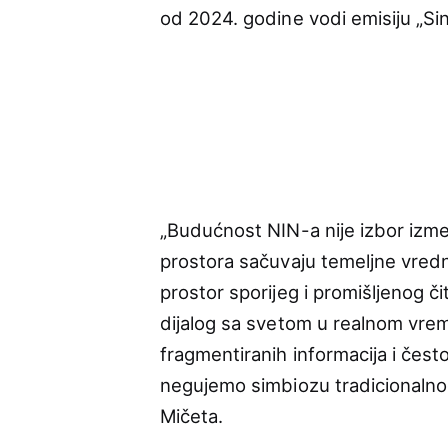
od 2024. godine vodi emisiju „Si
„Budućnost NIN-a nije izbor izm
prostora sačuvaju temeljne vredno
prostor sporijeg i promišljenog či
dijalog sa svetom u realnom vremen
fragmentiranih informacija i često
negujemo simbiozu tradicionalnog 
Mičeta.