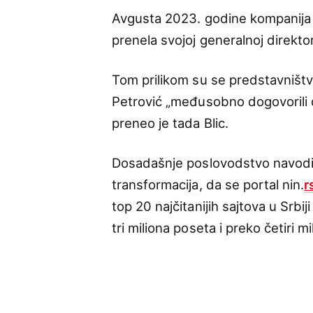
Avgusta 2023. godine kompanija R
prenela svojoj generalnoj direktor
Tom prilikom su se predstavništv
Petrović „međusobno dogovorili d
preneo je tada Blic.
Dosadašnje poslovodstvo navodi
transformacija, da se portal nin.
r
top 20 najčitanijih sajtova u Srbi
tri miliona poseta i preko četiri m