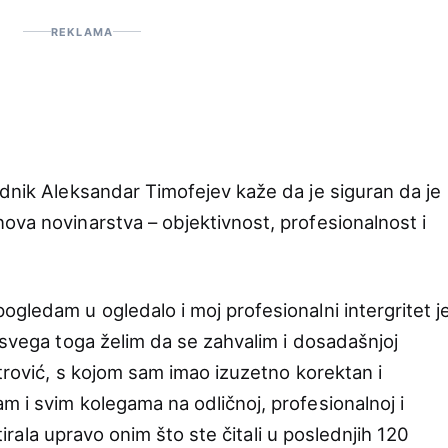
REKLAMA
ednik Aleksandar Timofejev kaže da je siguran da je
ova novinarstva – objektivnost, profesionalnost i
gledam u ogledalo i moj profesionalni intergritet j
 svega toga želim da se zahvalim i dosadašnjoj
etrović, s kojom sam imao izuzetno korektan i
m i svim kolegama na odličnoj, profesionalnoj i
ultirala upravo onim što ste čitali u poslednjih 120