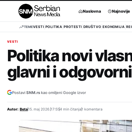
Pređi
na
Naslovna
Najnovije
sadržaj
TEME
VESTI
POLITIKA
PROTESTI
DRUŠTVO
EKONOMIJA
RE
VESTI
Politika novi vlas
glavni i odgovorn
Postavi
SNM.rs
kao omiljeni Google izvor
Autor:
Beta
15. maj 2026.
17:55
4 min čitanja
1 komentara