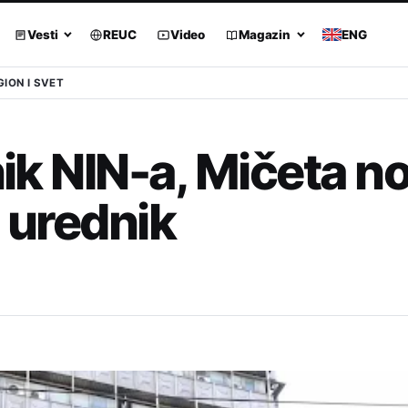
Vesti
REUC
Video
Magazin
ENG
GION I SVET
nik NIN-a, Mičeta no
i urednik