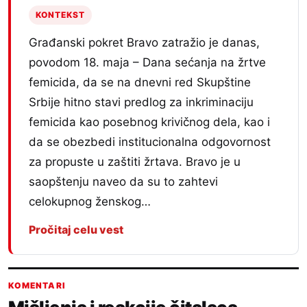
KONTEKST
Građanski pokret Bravo zatražio je danas,
povodom 18. maja – Dana sećanja na žrtve
femicida, da se na dnevni red Skupštine
Srbije hitno stavi predlog za inkriminaciju
femicida kao posebnog krivičnog dela, kao i
da se obezbedi institucionalna odgovornost
za propuste u zaštiti žrtava. Bravo je u
saopštenju naveo da su to zahtevi
celokupnog ženskog…
Pročitaj celu vest
KOMENTARI