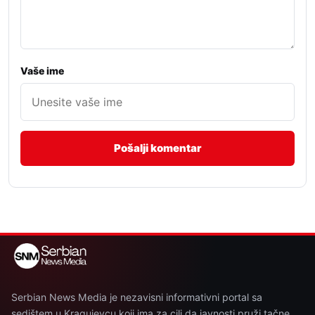
Vaše ime
Serbian News Media je nezavisni informativni portal sa
sedištem u Kragujevcu koji ima za cilj da javnosti pruži tačne,