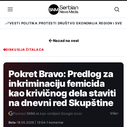
Pređi
na
Otvori
Otvo
sadržaj
meni
pret
VESTI
POLITIKA
PROTESTI
DRUŠTVO
EKONOMIJA
REGION I SVET
←
Nazad na vest
DISKUSIJA ČITALACA
Pokret Bravo: Predlog za
inkriminaciju femicida
kao krivičnog dela staviti
na dnevni red Skupštine
›
Postavi
SNM.rs
kao omiljeni Google izvor
Više
Beta
•
18.05.2026 | 13:54
•
1 komentar