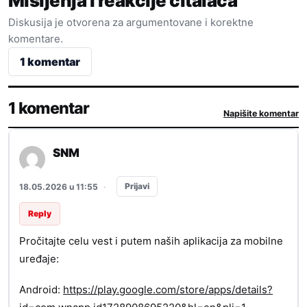
Mišljenja i reakcije čitalaca
Diskusija je otvorena za argumentovane i korektne
komentare.
1 komentar
1 komentar
Napišite komentar
SNM
Prijavi
18.05.2026 u 11:55
·
Reply
Pročitajte celu vest i putem naših aplikacija za mobilne
uređaje:
Android:
https://play.google.com/store/apps/details?