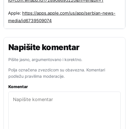
id=com.wnapp.id1728908695220&hl=en&pli=1
Apple:
https://apps.apple.com/us/app/serbian-news-
media/id6739509074
Napišite komentar
Pišite jasno, argumentovano i korektno.
Polja označena zvezdicom su obavezna. Komentari
podležu pravilima moderacije.
Komentar