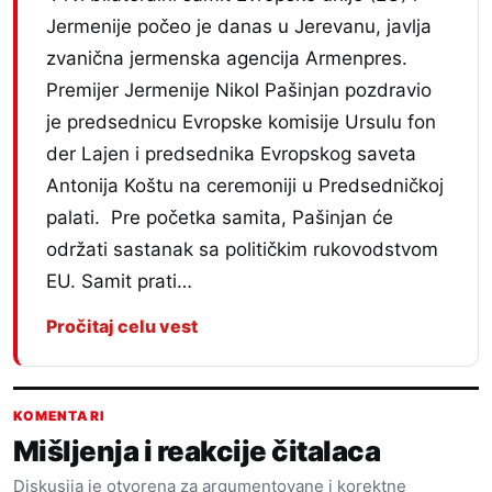
Jermenije počeo je danas u Jerevanu, javlja
zvanična jermenska agencija Armenpres.
Premijer Jermenije Nikol Pašinjan pozdravio
je predsednicu Evropske komisije Ursulu fon
der Lajen i predsednika Evropskog saveta
Antonija Koštu na ceremoniji u Predsedničkoj
palati. Pre početka samita, Pašinjan će
održati sastanak sa političkim rukovodstvom
EU. Samit prati…
Pročitaj celu vest
KOMENTARI
Mišljenja i reakcije čitalaca
Diskusija je otvorena za argumentovane i korektne