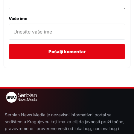
Vaše ime
Serbian News Media je nezavisni informativni portal sa
sedištem u Kragujevcu koji ima za cilj da javnosti pruži tačne,
pravovremene i proverene vesti od lokalnog, nacionalnog i