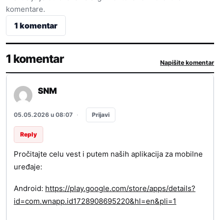
komentare.
1 komentar
1 komentar
Napišite komentar
SNM
Prijavi
05.05.2026 u 08:07
·
Reply
Pročitajte celu vest i putem naših aplikacija za mobilne
uređaje:
Android:
https://play.google.com/store/apps/details?
id=com.wnapp.id1728908695220&hl=en&pli=1