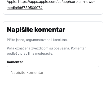
Apple:
https://apps.apple.com/us/app/serbian-news-
media/id6739509074
Napišite komentar
Pišite jasno, argumentovano i korektno.
Polja označena zvezdicom su obavezna. Komentari
podležu pravilima moderacije.
Komentar