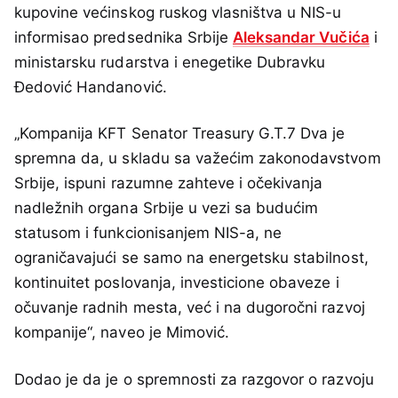
kupovine većinskog ruskog vlasništva u NIS-u
informisao predsednika Srbije
Aleksandar Vučića
i
ministarsku rudarstva i enegetike Dubravku
Đedović Handanović.
„Kompanija KFT Senator Treasury G.T.7 Dva je
spremna da, u skladu sa važećim zakonodavstvom
Srbije, ispuni razumne zahteve i očekivanja
nadležnih organa Srbije u vezi sa budućim
statusom i funkcionisanjem NIS-a, ne
ograničavajući se samo na energetsku stabilnost,
kontinuitet poslovanja, investicione obaveze i
očuvanje radnih mesta, već i na dugoročni razvoj
kompanije“, naveo je Mimović.
Dodao je da je o spremnosti za razgovor o razvoju