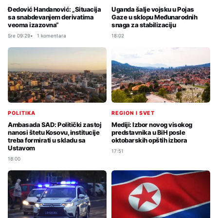
Đedović Handanović: „Situacija
Uganda šalje vojsku u Pojas
sa snabdevanjem derivatima
Gaze u sklopu Međunarodnih
veoma izazovna“
snaga za stabilizaciju
Sre 09:29
1 komentara
18:02
POLITIKA
REGION I SVET
Ambasada SAD: Politički zastoj
Mediji: Izbor novog visokog
nanosi štetu Kosovu, institucije
predstavnika u BiH posle
treba formirati u skladu sa
oktobarskih opštih izbora
Ustavom
17:51
18:00