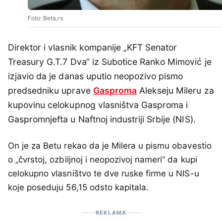
Foto: Beta.rs
Direktor i vlasnik kompanije „KFT Senator
Treasury G.T.7 Dva“ iz Subotice Ranko Mimović je
izjavio da je danas uputio neopozivo pismo
predsedniku uprave
Gasproma
Alekseju Mileru za
kupovinu celokupnog vlasništva Gasproma i
Gaspromnjefta u Naftnoj industriji Srbije (NIS).
On je za Betu rekao da je Milera u pismu obavestio
o „čvrstoj, ozbiljnoj i neopozivoj nameri“ da kupi
celokupno vlasništvo te dve ruske firme u NIS-u
koje poseduju 56,15 odsto kapitala.
REKLAMA