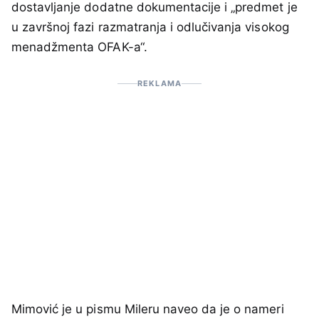
dostavljanje dodatne dokumentacije i „predmet je
u završnoj fazi razmatranja i odlučivanja visokog
menadžmenta OFAK-a“.
REKLAMA
Mimović je u pismu Mileru naveo da je o nameri