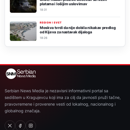
platama i lošijim uslovimav
18:31
REGION I SVET
Moskva tvrdi da nije dobila nikakav predlog
od Kijeva za nastavak dijaloga
18:26
Serbian News Media je nezavisni informativni portal sa
sedištem u Kragujevcu koji ima za cilj da javnosti pruži tačne,
pravovremene i proverene vesti od lokalnog, nacionalnog i
globalnog značaja.