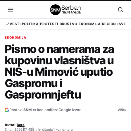
Pređi
na
Otvori
Otvo
sadržaj
meni
pret
VESTI
POLITIKA
PROTESTI
DRUŠTVO
EKONOMIJA
REGION I SVET
EKONOMIJA
Pismo o namerama za
kupovinu vlasništva u
NIS-u Mimović uputio
Gaspromu i
Gaspromnjeftu
›
Postavi
SNM.rs
kao omiljeni Google izvor
Više
Autor:
Beta
3. jun 2026.
17:48
3 min čitanja
1 komentara