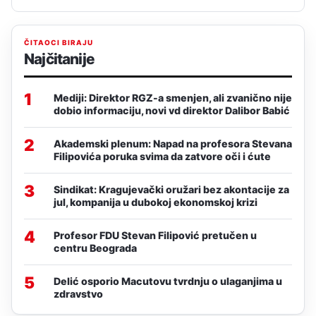
ČITAOCI BIRAJU
Najčitanije
1
Mediji: Direktor RGZ-a smenjen, ali zvanično nije
dobio informaciju, novi vd direktor Dalibor Babić
2
Akademski plenum: Napad na profesora Stevana
Filipovića poruka svima da zatvore oči i ćute
3
Sindikat: Kragujevački oružari bez akontacije za
jul, kompanija u dubokoj ekonomskoj krizi
4
Profesor FDU Stevan Filipović pretučen u
centru Beograda
5
Delić osporio Macutovu tvrdnju o ulaganjima u
zdravstvo