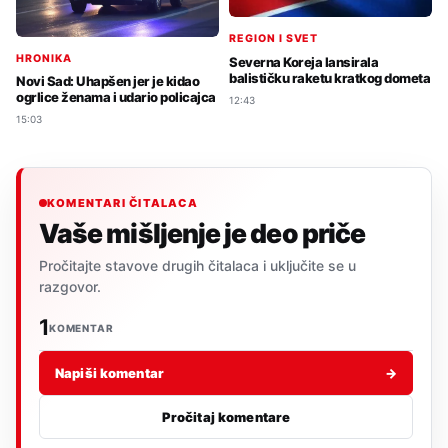
REGION I SVET
HRONIKA
Severna Koreja lansirala
balističku raketu kratkog dometa
Novi Sad: Uhapšen jer je kidao
ogrlice ženama i udario policajca
12:43
15:03
KOMENTARI ČITALACA
Vaše mišljenje je deo priče
Pročitajte stavove drugih čitalaca i uključite se u
razgovor.
1
KOMENTAR
Napiši komentar
→
Pročitaj komentare