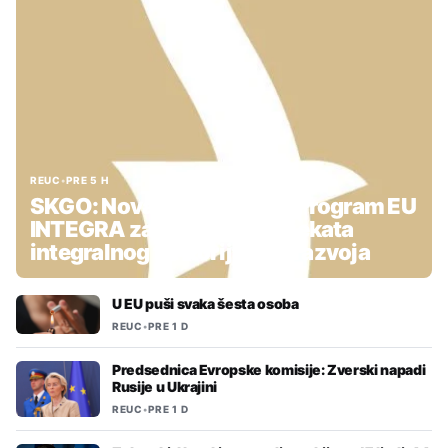
REUC
•
PRE 5 H
SKGO: Nova podrška kroz Program EU
INTEGRA za pripremu projekata
integralnog teritorijalnog razvoja
U EU puši svaka šesta osoba
REUC
•
PRE 1 D
Predsednica Evropske komisije: Zverski napadi
Rusije u Ukrajini
REUC
•
PRE 1 D