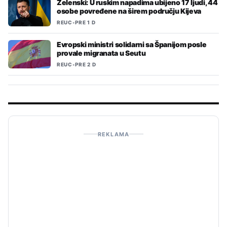
Zelenski: U ruskim napadima ubijeno 17 ljudi, 44
osobe povređene na širem području Kijeva
REUC
•
PRE 1 D
Evropski ministri solidarni sa Španijom posle
provale migranata u Seutu
REUC
•
PRE 2 D
REKLAMA