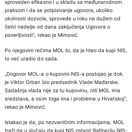
sproveden efikasno i u skladu sa međunarodnom
praksom i da se potpisivanje ugovora, ukoliko
okolnosti dozvole, sprovede u roku ne dužem od
četiri nedelje od dana zaključenja Ugovora o
poverljivosti“, rekao je Mimović.
Po njegovim rečima MOL bi, da je hteo da kupi NIS,
to već uradio do sada.
„Dogovor MOL-a o kupovini NIS-a postojao je dok
je Viktor Orban bio predsednik Vlade Mađarske.
Sadašnja vlada nije za tu kupovinu, niti MOL ima
sredstava, a osim toga ima i probleme u Hrvatskoj“,
rekao je Mimović.
Istakao je da, po nezvaničnim informacijama, MOL
traži da u slučaju da kupi NIS zatvori Rafineriju NIS-