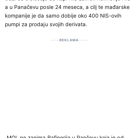
a u Panačevu posle 24 meseca, a cilj te mađarske
kompanije je da samo dobije oko 400 NIS-ovih
pumpi za prodaju svojih derivata.
REKLAMA
„MOL ne zanima Rafinerija u Pančevu koja je od