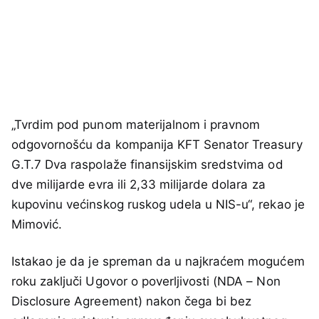
„Tvrdim pod punom materijalnom i pravnom
odgovornošću da kompanija KFT Senator Treasury
G.T.7 Dva raspolaže finansijskim sredstvima od
dve milijarde evra ili 2,33 milijarde dolara za
kupovinu većinskog ruskog udela u NIS-u“, rekao je
Mimović.
Istakao je da je spreman da u najkraćem mogućem
roku zaključi Ugovor o poverljivosti (NDA – Non
Disclosure Agreement) nakon čega bi bez