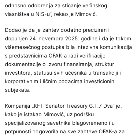
odnosno odobrenja za sticanje većinskog
vlasništva u NIS-u“, rekao je Mimović.
Dodao je da je zahtev dodatno preciziran i
dopunjen 24. novembra 2025. godine i da je tokom
višemesečnog postupka bila intezivna komunikacija
s predstavnicima OFAK-a radi verifikacije
dokumentacije o izvoru finansiranja, strukturi
investitora, statusu svih učesnika u transakciji i
korporativnim i ličnim podacima investicionih
subjekata.
Kompanija „KFT Senator Treasury G.T.7 Dva“ je,
kako je istakao Mimović, uz podršku
specijalizovanog savetnika blagovremeno i u
potpunosti odgovorila na sve zahteve OFAK-a za