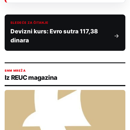
SLEDEĆE ZA ČITANJE
Devizni kurs: Evro sutra 117,38
dinara
SNM MREŽA
Iz REUC magazina