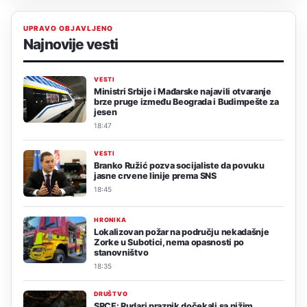
UPRAVO OBJAVLJENO
Najnovije vesti
VESTI
Ministri Srbije i Mađarske najavili otvaranje
brze pruge između Beograda i Budimpešte za
jesen
18:47
VESTI
Branko Ružić pozva socijaliste da povuku
jasne crvene linije prema SNS
18:45
HRONIKA
Lokalizovan požar na području nekadašnje
Zorke u Subotici, nema opasnosti po
stanovništvo
18:35
DRUŠTVO
SRCE: Rudari praznik dočekali sa nižim