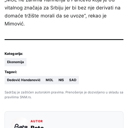
vitalnog značaja za Srbiju jer bi bez nje derivati na
domaće tržište morali da se uvoze“, rekao je
Mimović.
Kategorija:
Ekonomija
Tagovi:
Đedović Handanović
MOL
NIS
SAD
Sadržaj je zaštićen autorskim pravima. Prenošenje je dozvoljeno u skladu sa
pravilima SNM.rs.
AUTOR
Beta