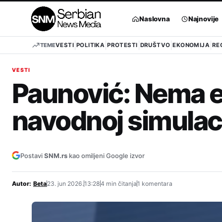
Pređi
na
Naslovna
Najnovije
sadržaj
TEME
VESTI
POLITIKA
PROTESTI
DRUŠTVO
EKONOMIJA
RE
VESTI
Paunović: Nema e
navodnoj simulac
Postavi
SNM.rs
kao omiljeni Google izvor
Autor:
Beta
23. jun 2026.
13:28
4 min čitanja
1 komentara