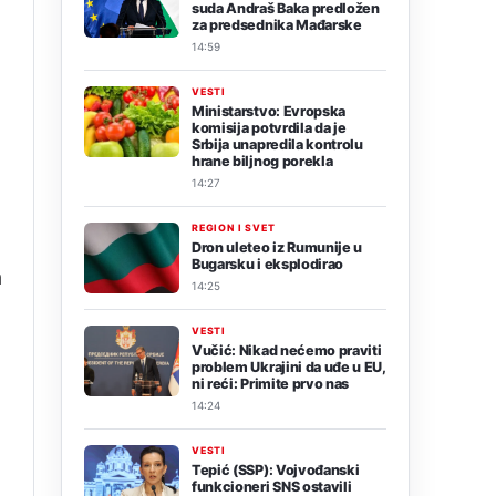
suda Andraš Baka predložen
za predsednika Mađarske
14:59
VESTI
Ministarstvo: Evropska
komisija potvrdila da je
Srbija unapredila kontrolu
hrane biljnog porekla
14:27
REGION I SVET
m
Dron uleteo iz Rumunije u
Bugarsku i eksplodirao
m
14:25
VESTI
Vučić: Nikad nećemo praviti
problem Ukrajini da uđe u EU,
ni reći: Primite prvo nas
14:24
VESTI
Tepić (SSP): Vojvođanski
funkcioneri SNS ostavili