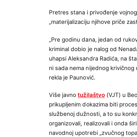
Pretres stana i privođenje vojnog
„materijalizaciju njihove priče za
„Pre godinu dana, jedan od ruko
kriminal dobio je nalog od Nenad
uhapsi Aleksandra Radića, na šta 
ni sada nema nijednog krivičnog 
rekla je Paunović.
Više javno
tužilaštvo
(VJT) u Beo
prikupljenim dokazima biti procesui
službenoj dužnosti, a to su konkr
organizovali, realizovali i onda ši
navodnoj upotrebi „zvučnog topa