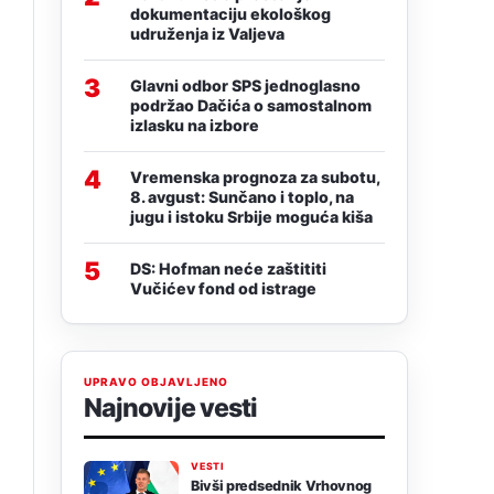
dokumentaciju ekološkog
udruženja iz Valjeva
3
Glavni odbor SPS jednoglasno
podržao Dačića o samostalnom
izlasku na izbore
4
Vremenska prognoza za subotu,
8. avgust: Sunčano i toplo, na
jugu i istoku Srbije moguća kiša
5
DS: Hofman neće zaštititi
Vučićev fond od istrage
UPRAVO OBJAVLJENO
Najnovije vesti
VESTI
Bivši predsednik Vrhovnog