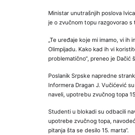
Ministar unutrašnjih poslova Ivica
je o zvučnom topu razgovorao s t
„Te uređaje koje mi imamo, vi ih i
Olimpijadu. Kako kad ih vi koristi
problematično“, preneo je Dačić š
Poslanik Srpske napredne stranke
Informera Dragan J. Vučićević su
naveli, upotrebu zvučnog topa 1
Studenti u blokadi su odbacili na
upotrebe zvučnog topa, navodeći d
pitanja šta se desilo 15. marta“.