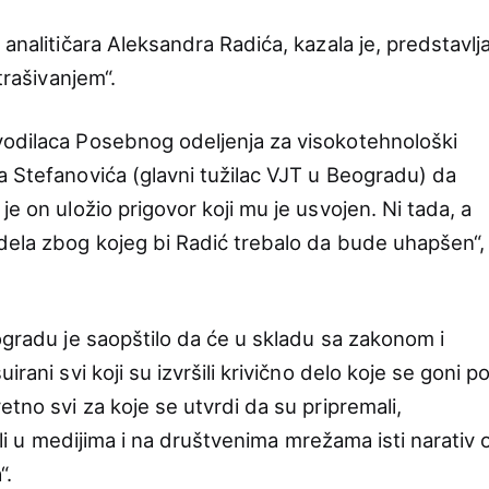
 analitičara Aleksandra Radića, kazala je, predstavlj
strašivanjem“.
vodilaca Posebnog odeljenja za visokotehnološki
a Stefanovića (glavni tužilac VJT u Beogradu) da
je on uložio prigovor koji mu je usvojen. Ni tada, a
dela zbog kojeg bi Radić trebalo da bude uhapšen“,
gradu je saopštilo da će u skladu sa zakonom i
rani svi koji su izvršili krivično delo koje se goni p
etno svi za koje se utvrdi da su pripremali,
rili u medijima i na društvenima mrežama isti narativ 
“.