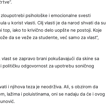
žrtve“.
 zloupotrebi psihološke i emocionalne svesti
la u korist vlasti. Cilj vlasti je da narod shvati da su
i top, iako to krivično delo uopšte ne postoji. Koje
može da se veže za studente, već samo za vlast“,
vlast se zapravo brani pokušavajući da skine sa
u i političku odgovornost za upotrebu soničnog
ti i njihova teza je neodrživa. Ali, s obzirom da
em, lažima i poluistinama, oni se nadaju da će i ovog
aunović.