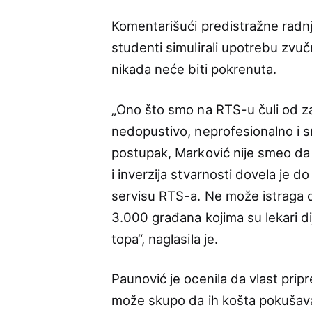
Komentarišući predistražne radn
studenti simulirali upotrebu zvuč
nikada neće biti pokrenuta.
„Ono što smo na RTS-u čuli od z
nedopustivo, neprofesionalno i s
postupak, Marković nije smeo da i
i inverzija stvarnosti dovela je
servisu RTS-a. Ne može istraga 
3.000 građana kojima su lekari d
topa“, naglasila je.
Paunović je ocenila da vlast pri
može skupo da ih košta pokušavaj