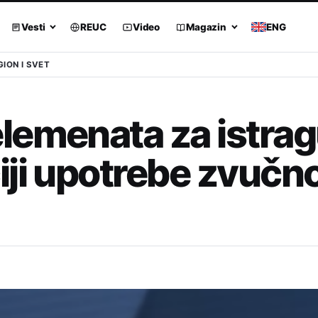
Vesti
REUC
Video
Magazin
ENG
GION I SVET
lemenata za istrag
iji upotrebe zvučn