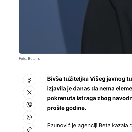
Foto: Beta.rs
Bivša tužiteljka Višeg javnog t
izjavila je danas da nema elem
pokrenuta istraga zbog navodn
prošle godine.
Paunović je agenciji Beta kazala 