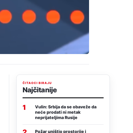
ČITAOCI BIRAJU
Najčitanije
1
Vulin: Srbija da se obaveže da
neće prodati ni metak
neprijateljima Rusije
2
Požar uništio prostorije i