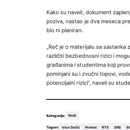
Kako su naveli, dokument zaplenj
poziva, nastao je dva meseca pre 
bio ni planiran.
„Reč je o materijalu sa sastanka
različiti bezbednosni rizici i mogu
građanima i studentima koji pro
pominjani su i zvučni topovi, vod
potencijalni rizici“, naveli su stude
Kategorija:
Vesti
Tagovi:
Ivica Dačić
Protest
RTS
SNS
St