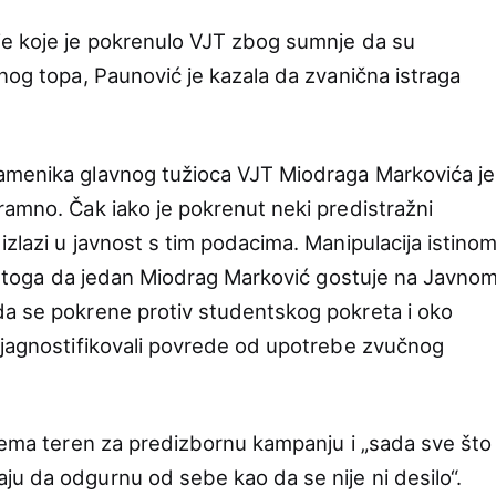
je koje je pokrenulo VJT zbog sumnje da su
nog topa, Paunović je kazala da zvanična istraga
amenika glavnog tužioca VJT Miodraga Markovića je
ramno. Čak iako je pokrenut neki predistražni
zlazi u javnost s tim podacima. Manipulacija istino
 do toga da jedan Miodrag Marković gostuje na Javno
da se pokrene protiv studentskog pokreta i oko
ijagnostifikovali povrede od upotrebe zvučnog
prema teren za predizbornu kampanju i „sada sve što
u da odgurnu od sebe kao da se nije ni desilo“.