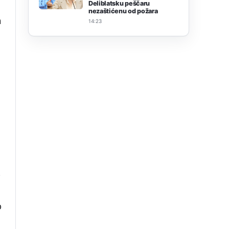
Deliblatsku peščaru
nezaštićenu od požara
a
14:23
o
o