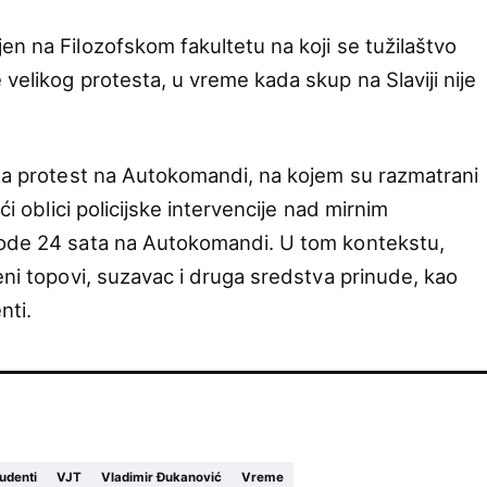
en na Filozofskom fakultetu na koji se tužilaštvo
velikog protesta, u vreme kada skup na Slaviji nije
 za protest na Autokomandi, na kojem su razmatrani
ći oblici policijske intervencije nad mirnim
vode 24 sata na Autokomandi. U tom kontekstu,
eni topovi, suzavac i druga sredstva prinude, kao
nti.
udenti
VJT
Vladimir Đukanović
Vreme