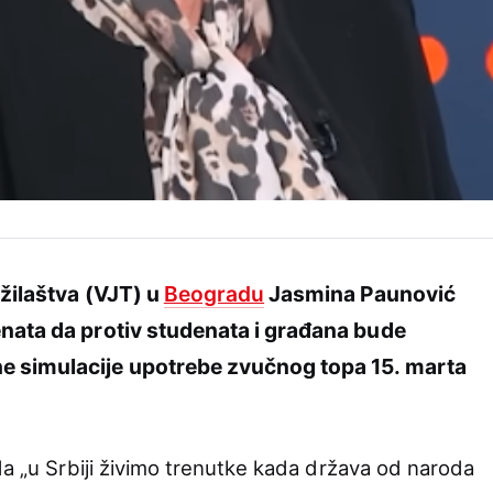
užilaštva (VJT) u
Beogradu
Jasmina Paunović
enata da protiv studenata i građana bude
e simulacije upotrebe zvučnog topa 15. marta
da „u Srbiji živimo trenutke kada država od naroda