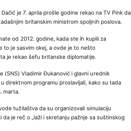
 Dačić je 7. aprila prošle godine rekao na TV Pink da
adašnjim britanskim ministrom spoljnih poslova.
mate od 2012. godine, kada ste ih kupili za
te to je sasvim okej, a ovde je to nešto
ta je rekao šefu britanske diplomatije.
 (SNS) Vladimir Đukanović i glavni urednik
 u direktnom programu proslavljali, kako su tada
5. marta.
vode tužilaštva da su organizovali simulaciju
a je reč o „laži i skretanju pažnje sa suštinskog