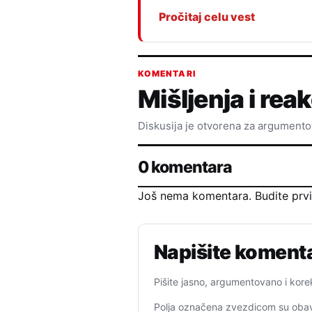
Pročitaj celu vest
KOMENTARI
Mišljenja i reak
Diskusija je otvorena za argument
0 komentara
Još nema komentara. Budite prvi k
Napišite koment
Pišite jasno, argumentovano i kore
Polja označena zvezdicom su obav