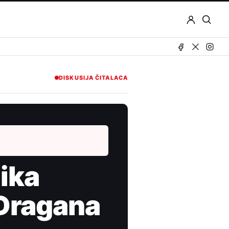
Otvor
pretr
DISKUSIJA ČITALACA
ika
,Dragana