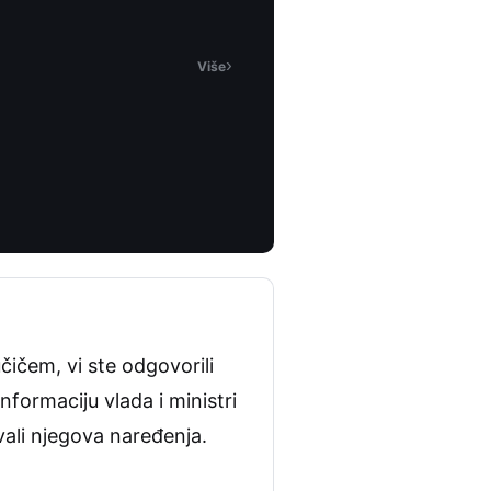
›
Više
ičem, vi ste odgovorili
formaciju vlada i ministri
avali njegova naređenja.