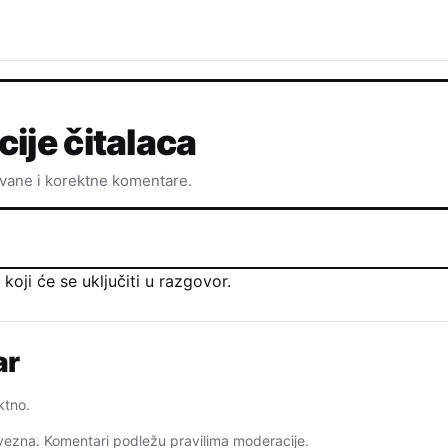
cije čitalaca
ovane i korektne komentare.
oji će se uključiti u razgovor.
ar
ktno.
ezna. Komentari podležu pravilima moderacije.