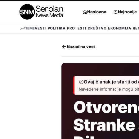
Pređi
na
Naslovna
Najnovije
sadržaj
TEME
VESTI
POLITIKA
PROTESTI
DRUŠTVO
EKONOMIJA
RE
←
Nazad na vest
Ovaj članak je stariji od
Navedene informacije mogu biti
Otvoren
Stranke