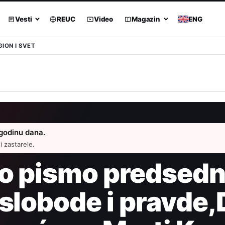
Vesti
REUC
Video
Magazin
ENG
GION I SVET
 godinu dana.
 zastarele.
o pismo predsedn
 slobode i pravde