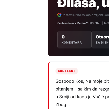
Đilasa, 
Postavi
SNM.rs
kao omiljeni Goo
Serbian News Media
•
29.03.2025 | 14:
0
Otvor
KOMENTARA
ZA DISK
KONTEKST
Gospođo Kos, Na moje pita
pitanjem – sa kim da razgo
u Srbiji od kada je Vučić p
Zbog…