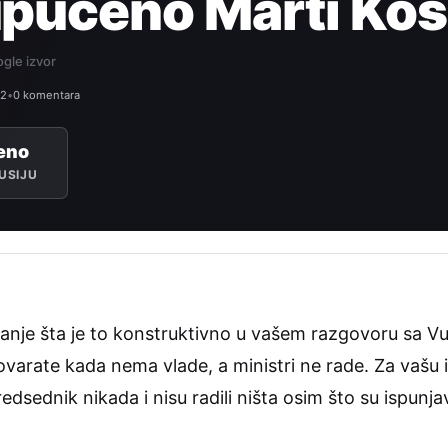
upućeno Marti Kos
gle izvor
32
•
0 komentara
eno
USIJU
nje šta je to konstruktivno u vašem razgovoru sa Vuč
varate kada nema vlade, a ministri ne rade. Za vašu in
redsednik nikada i nisu radili ništa osim što su ispunj