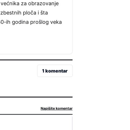
 većnika za obrazovanje
zbestnih ploča i šta
 80-ih godina prošlog veka
1 komentar
Napišite komentar