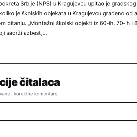
okreta Srbije (NPS) u Kragujevcu upitao je gradskog
koliko je školskih objekata u Kragujevcu građeno od a
 pitanju. „Montažni školski objekti iz 60-ih, 70-ih i
oji sadrži azbest,…
cije čitalaca
ovane i korektne komentare.