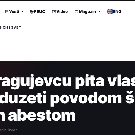
Vesti
REUC
Video
Magazin
ENG
GION I SVET
agujevcu pita vlas
eduzeti povodom š
h abestom
gle izvor