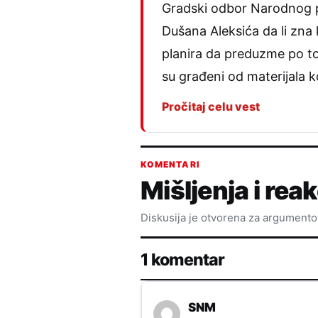
Gradski odbor Narodnog p
Dušana Aleksića da li zna 
planira da preduzme po tom
su građeni od materijala k
Pročitaj celu vest
KOMENTARI
Mišljenja i reak
Diskusija je otvorena za argument
1 komentar
SNM