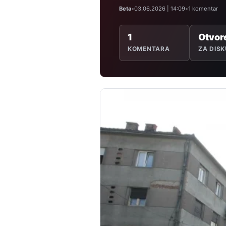
Beta
•
03.06.2026 | 14:09
•
1 komentar
1
Otvor
KOMENTARA
ZA DISK