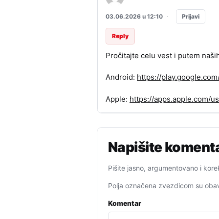
Prijavi
03.06.2026 u 12:10
·
Reply
Pročitajte celu vest i putem naši
Android:
https://play.google.c
Apple:
https://apps.apple.com/
Napišite koment
Pišite jasno, argumentovano i kore
Polja označena zvezdicom su obav
Komentar