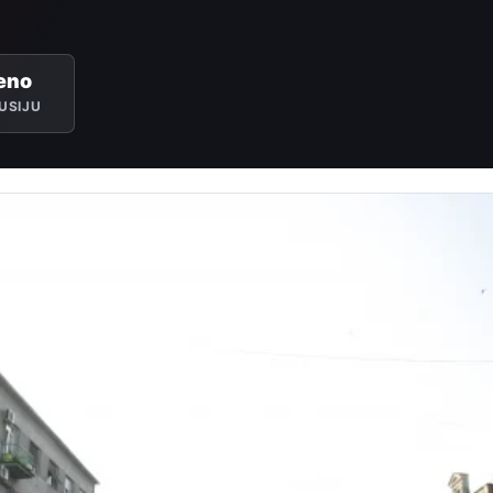
eno
USIJU