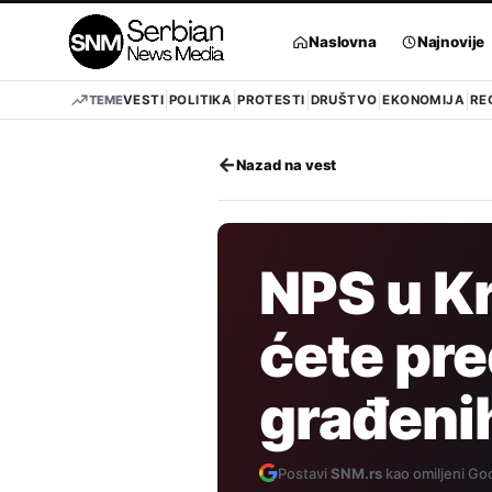
Pređi
na
Naslovna
Najnovije
sadržaj
TEME
VESTI
POLITIKA
PROTESTI
DRUŠTVO
EKONOMIJA
RE
←
Nazad na vest
NPS u Kr
ćete pr
građeni
Postavi
SNM.rs
kao omiljeni Goo