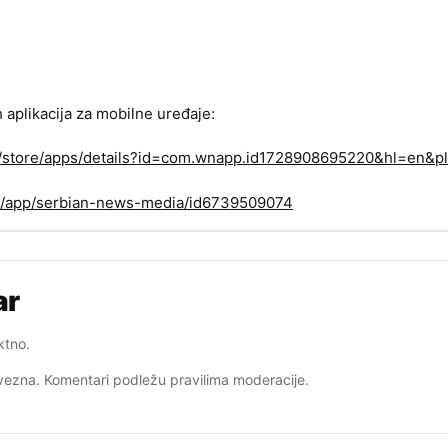
h aplikacija za mobilne uređaje:
om/store/apps/details?id=com.wnapp.id1728908695220&hl=en&pl
us/app/serbian-news-media/id6739509074
ar
ktno.
ezna. Komentari podležu pravilima moderacije.