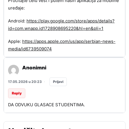
Pročitajte celu vest i putem naših aplikacija za mobilne
uređaje:
Android:
https://play.google.com/store/apps/details?
id=com.wnapp.id1728908695220&hl=en&pli=1
Apple:
https://apps.apple.com/us/app/serbian-news-
media/id6739509074
Anonimni
Prijavi
17.05.2026 u 20:23
·
Reply
DA ODVUKU GLASACE STUDENTIMA.