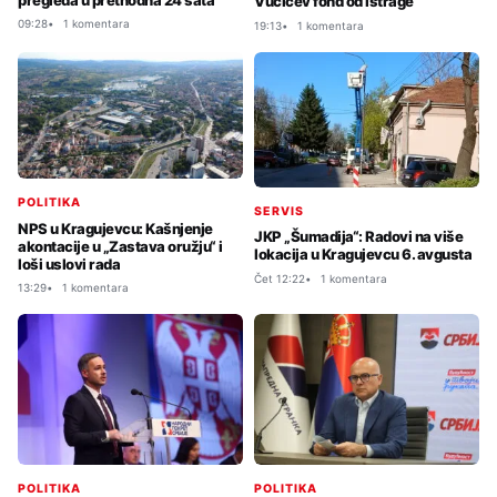
Vučićev fond od istrage
09:28
1 komentara
19:13
1 komentara
POLITIKA
SERVIS
NPS u Kragujevcu: Kašnjenje
JKP „Šumadija“: Radovi na više
akontacije u „Zastava oružju“ i
lokacija u Kragujevcu 6. avgusta
loši uslovi rada
Čet 12:22
1 komentara
13:29
1 komentara
POLITIKA
POLITIKA