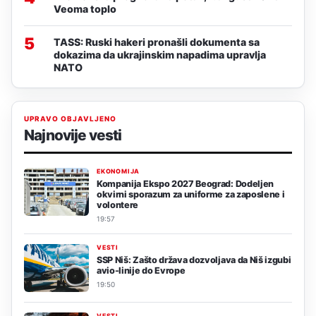
Veoma toplo
5
TASS: Ruski hakeri pronašli dokumenta sa
dokazima da ukrajinskim napadima upravlja
NATO
UPRAVO OBJAVLJENO
Najnovije vesti
EKONOMIJA
Kompanija Ekspo 2027 Beograd: Dodeljen
okvirni sporazum za uniforme za zaposlene i
volontere
19:57
VESTI
SSP Niš: Zašto država dozvoljava da Niš izgubi
avio-linije do Evrope
19:50
VESTI