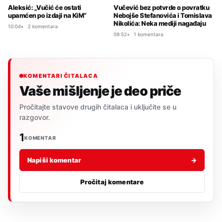
Aleksić: „Vučić će ostati
Vučević bez potvrde o povratku
upamćen po izdaji na KiM“
Nebojše Stefanovića i Tomislava
Nikolića: Neka mediji nagađaju
10:04
2 komentara
09:52
1 komentara
KOMENTARI ČITALACA
Vaše mišljenje je deo priče
Pročitajte stavove drugih čitalaca i uključite se u
razgovor.
1
KOMENTAR
Napiši komentar
→
Pročitaj komentare