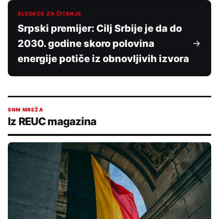
SLEDEĆE ZA ČITANJE
Srpski premijer: Cilj Srbije je da do
2030. godine skoro polovina
energije potiče iz obnovljivih izvora
SNM MREŽA
Iz REUC magazina