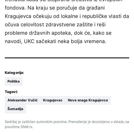
fondova. Na kraju se poručuje da građani
Kragujevca očekuju od lokalne i republičke vlasti da
očuva celovitost zdravstvene zaštite i reši
probleme državnih apoteka, dok će, kako se
navodi, UKC sačekati neka bolja vremena.
Kategorija:
Politika
Tagovi:
Aleksandar Vučić
Kragujevac
Nova snaga Kragujevca
Šumadija
Sadržaj je zaštićen autorskim pravima. Prenošenje je dozvoljeno u skladu sa
pravilima SNM.rs.