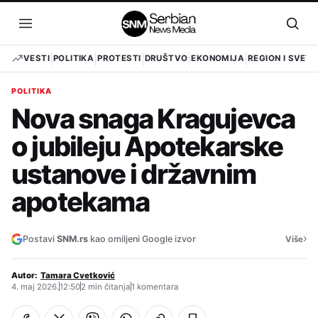
Pređi
na
Otvori
Otvo
sadržaj
meni
pret
VESTI
POLITIKA
PROTESTI
DRUŠTVO
EKONOMIJA
REGION I SVET
POLITIKA
Nova snaga Kragujevca
o jubileju Apotekarske
ustanove i državnim
apotekama
›
Postavi
SNM.rs
kao omiljeni Google izvor
Više
Autor:
Tamara Cvetković
4. maj 2026.
12:50
2 min čitanja
1 komentara