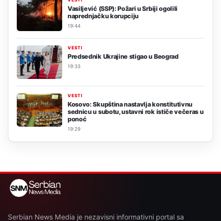
Vasiljević (SSP): Požari u Srbiji ogolili
naprednjačku korupciju
19:44
VESTI
Predsednik Ukrajine stigao u Beograd
19:33
VESTI
Kosovo: Skupština nastavlja konstitutivnu
sednicu u subotu, ustavni rok ističe večeras u
ponoć
19:29
Serbian News Media je nezavisni informativni portal sa