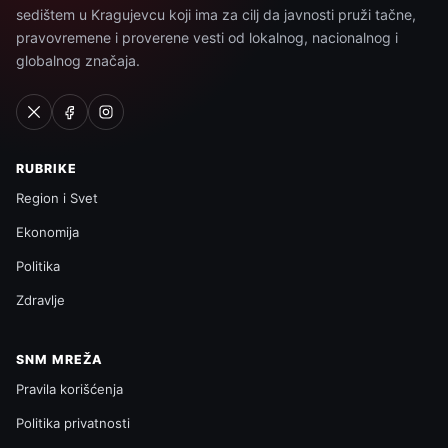
sedištem u Kragujevcu koji ima za cilj da javnosti pruži tačne,
pravovremene i proverene vesti od lokalnog, nacionalnog i
globalnog značaja.
RUBRIKE
Region i Svet
Ekonomija
Politika
Zdravlje
SNM MREŽA
Pravila korišćenja
Politika privatnosti