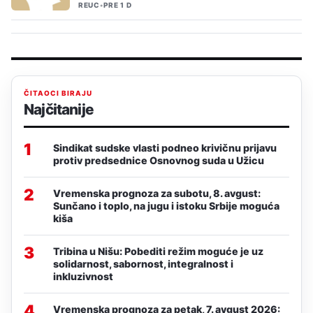
REUC
•
PRE 1 D
ČITAOCI BIRAJU
Najčitanije
1
Sindikat sudske vlasti podneo krivičnu prijavu
protiv predsednice Osnovnog suda u Užicu
2
Vremenska prognoza za subotu, 8. avgust:
Sunčano i toplo, na jugu i istoku Srbije moguća
kiša
3
Tribina u Nišu: Pobediti režim moguće je uz
solidarnost, sabornost, integralnost i
inkluzivnost
4
Vremenska prognoza za petak, 7. avgust 2026: