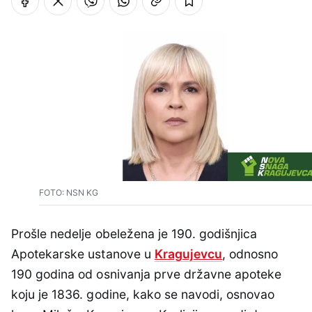
FOTO: NSN KG
Prošle nedelje obeležena je 190. godišnjica
Apotekarske ustanove u
Kragujevcu
, odnosno
190 godina od osnivanja prve državne apoteke
koju je 1836. godine, kako se navodi, osnovao