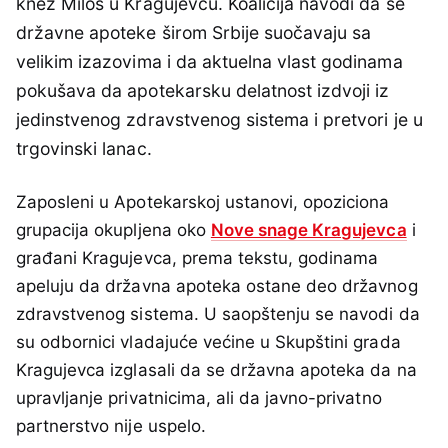
knez Miloš u Kragujevcu. Koalicija navodi da se
državne apoteke širom Srbije suočavaju sa
velikim izazovima i da aktuelna vlast godinama
pokušava da apotekarsku delatnost izdvoji iz
jedinstvenog zdravstvenog sistema i pretvori je u
trgovinski lanac.
Zaposleni u Apotekarskoj ustanovi, opoziciona
grupacija okupljena oko
Nove snage Kragujevca
i
građani Kragujevca, prema tekstu, godinama
apeluju da državna apoteka ostane deo državnog
zdravstvenog sistema. U saopštenju se navodi da
su odbornici vladajuće većine u Skupštini grada
Kragujevca izglasali da se državna apoteka da na
upravljanje privatnicima, ali da javno-privatno
partnerstvo nije uspelo.