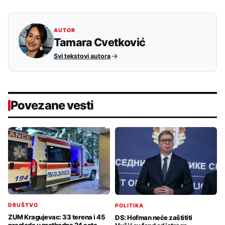
AUTOR
Tamara Cvetković
Svi tekstovi autora
Povezane vesti
DRUŠTVO
POLITIKA
ZUM Kragujevac: 33 terena i 45
DS: Hofman neće zaštititi
pregleda u prethodna 24 sata