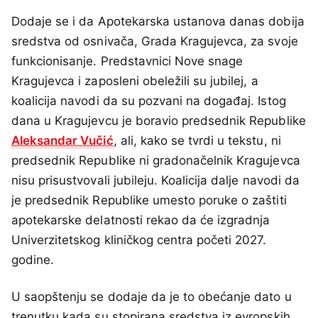
Dodaje se i da Apotekarska ustanova danas dobija
sredstva od osnivača, Grada Kragujevca, za svoje
funkcionisanje. Predstavnici Nove snage
Kragujevca i zaposleni obeležili su jubilej, a
koalicija navodi da su pozvani na događaj. Istog
dana u Kragujevcu je boravio predsednik Republike
Aleksandar Vučić
, ali, kako se tvrdi u tekstu, ni
predsednik Republike ni gradonačelnik Kragujevca
nisu prisustvovali jubileju. Koalicija dalje navodi da
je predsednik Republike umesto poruke o zaštiti
apotekarske delatnosti rekao da će izgradnja
Univerzitetskog kliničkog centra početi 2027.
godine.
U saopštenju se dodaje da je to obećanje dato u
trenutku kada su stopirana sredstva iz evropskih