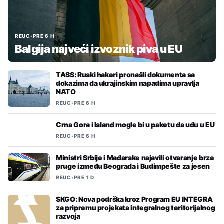
REUC
•
PRE 6 H
Balgija najveći izvoznik piva u EU
TASS: Ruski hakeri pronašli dokumenta sa
dokazima da ukrajinskim napadima upravlja
NATO
REUC
•
PRE 6 H
Crna Gora i Island mogle bi u paketu da uđu u EU
REUC
•
PRE 6 H
Ministri Srbije i Mađarske najavili otvaranje brze
pruge između Beograda i Budimpešte za jesen
REUC
•
PRE 1 D
SKGO: Nova podrška kroz Program EU INTEGRA
za pripremu projekata integralnog teritorijalnog
razvoja