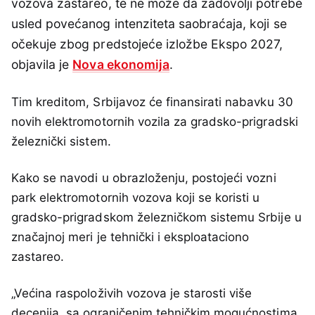
vozova zastareo, te ne može da zadovolji potrebe
usled povećanog intenziteta saobraćaja, koji se
očekuje zbog predstojeće izložbe Ekspo 2027,
objavila je
Nova ekonomija
.
Tim kreditom, Srbijavoz će finansirati nabavku 30
novih elektromotornih vozila za gradsko-prigradski
železnički sistem.
Kako se navodi u obrazloženju, postojeći vozni
park elektromotornih vozova koji se koristi u
gradsko-prigradskom železničkom sistemu Srbije u
značajnoj meri je tehnički i eksploataciono
zastareo.
„Većina raspoloživih vozova je starosti više
decenija, sa ograničenim tehničkim mogućnostima,