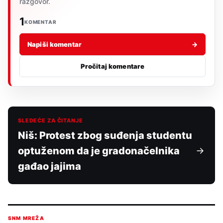
razgovor.
1
KOMENTAR
Napiši komentar
→
Pročitaj komentare
SLEDEĆE ZA ČITANJE
Niš: Protest zbog suđenja studentu
optuženom da je gradonačelnika
gađao jajima
SNM MREŽA