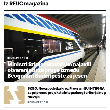
Iz REUC magazina
REUC
•
PRE 13 H
Ministri Srbije i Mađarske najavili
otvaranje brze pruge između
Beograda i Budimpešte za jesen
SKGO: Nova podrška kroz Program EU INTEGRA
za pripremu projekata integralnog teritorijalnog
razvoja
REUC
•
PRE 18 H