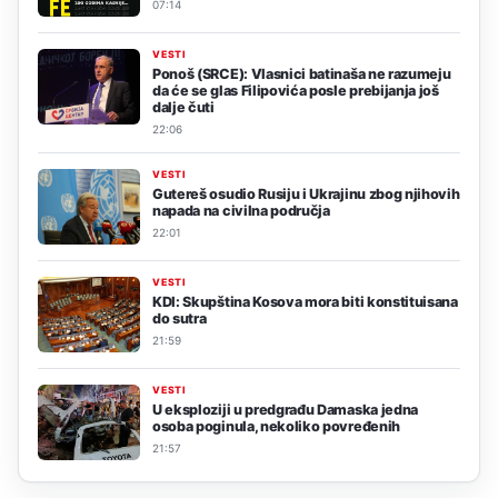
07:14
VESTI
Ponoš (SRCE): Vlasnici batinaša ne razumeju
da će se glas Filipovića posle prebijanja još
dalje čuti
22:06
VESTI
Gutereš osudio Rusiju i Ukrajinu zbog njihovih
napada na civilna područja
22:01
VESTI
KDI: Skupština Kosova mora biti konstituisana
do sutra
21:59
VESTI
U eksploziji u predgrađu Damaska jedna
osoba poginula, nekoliko povređenih
21:57