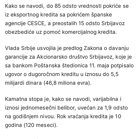
Kako se navodi, do 85 odsto vrednosti pokriće se
iz eksportnog kredita sa pokrićem španske
agencije CESCE, a preostalih 15 odsto Srbijavoz
obezbediće uz pomoć komercijalnog kredita.
Vlada Srbije usvojila je predlog Zakona o davanju
garancije za Akcionarsko društvo Srbijavoz, koje je
sa bankom Poštanska štedionica 11. maja potpisalo
ugovor o dugoročnom kreditu u iznosu do 5,5
milijardi dinara (46,8 miliona evra).
Kamatna stopa je, kako se navodi, varijabilna i
iznosi jednomesečni belibor, uvećan za 1,9 odsto
na godišnjem nivou. Rok vraćanja kredita je 10
godina (120 meseci).