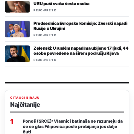
U EU puši svaka šesta osoba
REUC
•
PRE 1 D
Predsednica Evropske komisije: Zverski napadi
Rusije u Ukrajini
REUC
•
PRE 1 D
Zelenski: U ruskim napadima ubijeno 17 ljudi, 44
osobe povređene na širem području Kijeva
REUC
•
PRE 1 D
ČITAOCI BIRAJU
Najčitanije
1
Ponoš (SRCE): Vlasnici batinaša ne razumeju da
će se glas Filipovića posle prebijanja još dalje
čuti