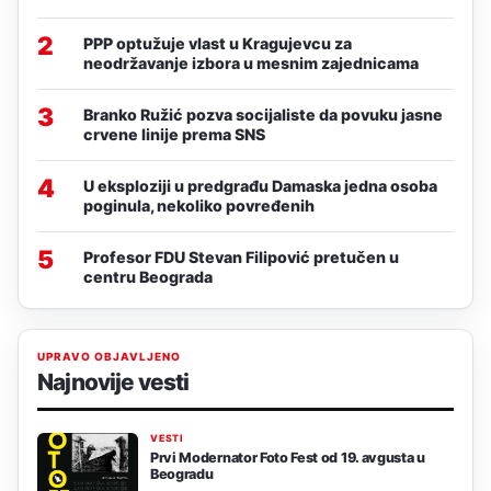
2
PPP optužuje vlast u Kragujevcu za
neodržavanje izbora u mesnim zajednicama
3
Branko Ružić pozva socijaliste da povuku jasne
crvene linije prema SNS
4
U eksploziji u predgrađu Damaska jedna osoba
poginula, nekoliko povređenih
5
Profesor FDU Stevan Filipović pretučen u
centru Beograda
UPRAVO OBJAVLJENO
Najnovije vesti
VESTI
Prvi Modernator Foto Fest od 19. avgusta u
Beogradu