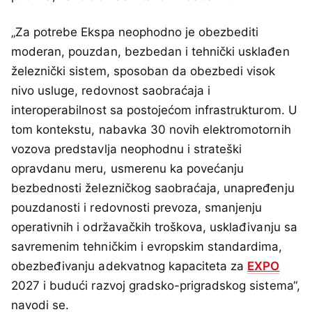
„Za potrebe Ekspa neophodno je obezbediti
moderan, pouzdan, bezbedan i tehnički usklađen
železnički sistem, sposoban da obezbedi visok
nivo usluge, redovnost saobraćaja i
interoperabilnost sa postojećom infrastrukturom. U
tom kontekstu, nabavka 30 novih elektromotornih
vozova predstavlja neophodnu i strateški
opravdanu meru, usmerenu ka povećanju
bezbednosti železničkog saobraćaja, unapređenju
pouzdanosti i redovnosti prevoza, smanjenju
operativnih i održavačkih troškova, usklađivanju sa
savremenim tehničkim i evropskim standardima,
obezbeđivanju adekvatnog kapaciteta za
EXPO
2027 i budući razvoj gradsko-prigradskog sistema“,
navodi se.