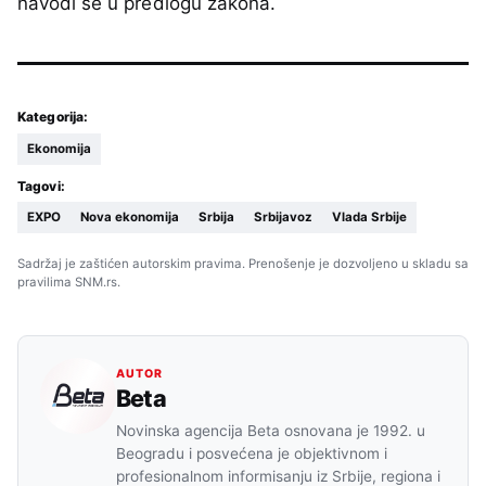
navodi se u predlogu zakona.
Kategorija:
Ekonomija
Tagovi:
EXPO
Nova ekonomija
Srbija
Srbijavoz
Vlada Srbije
Sadržaj je zaštićen autorskim pravima. Prenošenje je dozvoljeno u skladu sa
pravilima SNM.rs.
AUTOR
Beta
Novinska agencija Beta osnovana je 1992. u
Beogradu i posvećena je objektivnom i
profesionalnom informisanju iz Srbije, regiona i