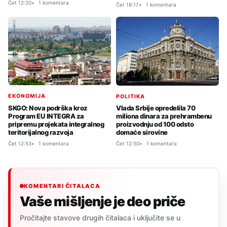
Čet 12:20
1 komentara
Čet 18:17
1 komentara
EKONOMIJA
POLITIKA
SKGO: Nova podrška kroz
Vlada Srbije opredelila 70
Program EU INTEGRA za
miliona dinara za prehrambenu
pripremu projekata integralnog
proizvodnju od 100 odsto
teritorijalnog razvoja
domaće sirovine
Čet 12:53
1 komentara
Čet 12:50
1 komentara
KOMENTARI ČITALACA
Vaše mišljenje je deo priče
Pročitajte stavove drugih čitalaca i uključite se u