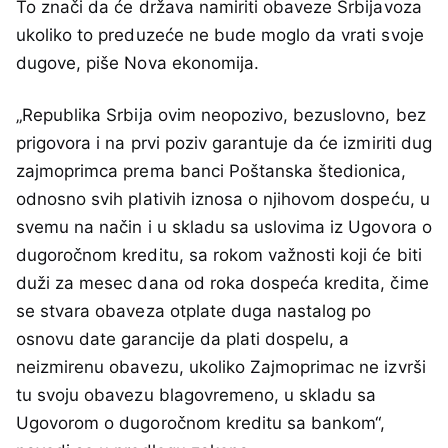
To znači da će država namiriti obaveze Srbijavoza
ukoliko to preduzeće ne bude moglo da vrati svoje
dugove, piše Nova ekonomija.
„Republika Srbija ovim neopozivo, bezuslovno, bez
prigovora i na prvi poziv garantuje da će izmiriti dug
zajmoprimca prema banci Poštanska štedionica,
odnosno svih plativih iznosa o njihovom dospeću, u
svemu na način i u skladu sa uslovima iz Ugovora o
dugoročnom kreditu, sa rokom važnosti koji će biti
duži za mesec dana od roka dospeća kredita, čime
se stvara obaveza otplate duga nastalog po
osnovu date garancije da plati dospelu, a
neizmirenu obavezu, ukoliko Zajmoprimac ne izvrši
tu svoju obavezu blagovremeno, u skladu sa
Ugovorom o dugoročnom kreditu sa bankom“,