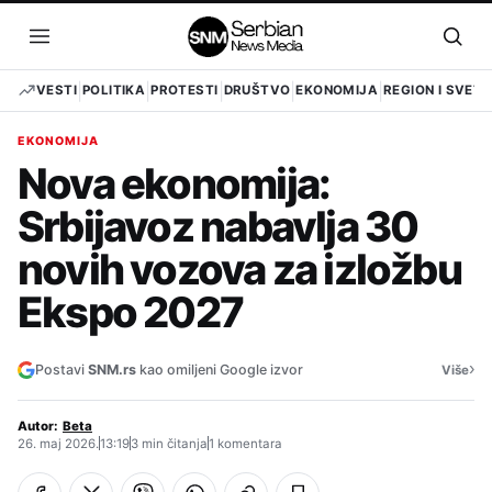
Pređi
na
Otvori
Otvo
sadržaj
meni
pret
VESTI
POLITIKA
PROTESTI
DRUŠTVO
EKONOMIJA
REGION I SVET
EKONOMIJA
Nova ekonomija:
Srbijavoz nabavlja 30
novih vozova za izložbu
Ekspo 2027
›
Postavi
SNM.rs
kao omiljeni Google izvor
Više
Autor:
Beta
26. maj 2026.
13:19
3 min čitanja
1 komentara