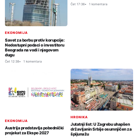
Čet 17:36
1 komentara
EKONOMIJA
Savet za borbu protiv korupcije:
Nedostupni podaci o investitoru
Beograda na vodi i njegovom
dugu
Čet 12:38
1 komentara
HRONIKA
EKONOMIJA
Jutatnji list: U Zagrebu uhapšen
Austrija predstavlja pobednički
državljanin Srbije osumnjičen za
projekat za Ekspo 2027
špijunažu