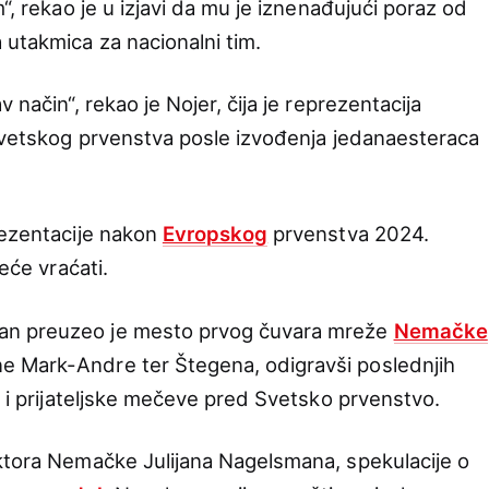
“, rekao je u izjavi da mu je iznenađujući poraz od
 utakmica za nacionalni tim.
 način“, rekao je Nojer, čija je reprezentacija
 Svetskog prvenstva posle izvođenja jedanaesteraca
rezentacije nakon
Evropskog
prvenstva 2024.
neće vraćati.
an preuzeo je mesto prvog čuvara mreže
Nemačke
 Mark-Andre ter Štegena, odigravši poslednjih
o i prijateljske mečeve pred Svetsko prvenstvo.
ktora Nemačke Julijana Nagelsmana, spekulacije o