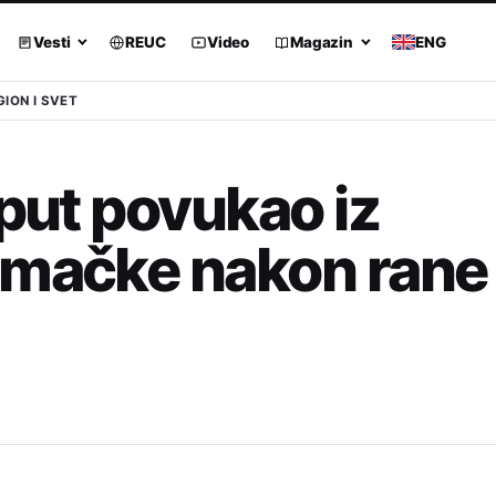
Vesti
REUC
Video
Magazin
ENG
GION I SVET
 put povukao iz
emačke nakon rane