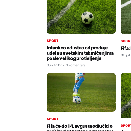
SPORT
SPOR
Infantino odustao od prodaje
Fifa:
udela u svetskim takmičenjima
31. jul
posle velikog protivljenja
Sub 10:06
1 komentara
SPORT
Fifa će do 14. avgusta odlučiti o
SPOR