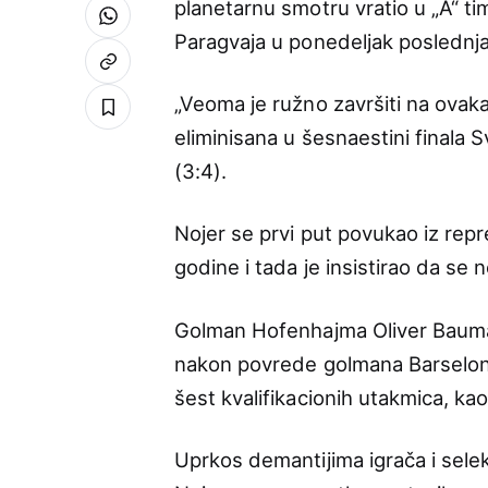
planetarnu smotru vratio u „A“ tim
Paragvaja u ponedeljak poslednja
„Veoma je ružno završiti na ovakav
eliminisana u šesnaestini finala
(3:4).
Nojer se prvi put povukao iz rep
godine i tada je insistirao da se 
Golman Hofenhajma Oliver Baum
nakon povrede golmana Barselone
šest kvalifikacionih utakmica, ka
Uprkos demantijima igrača i sele