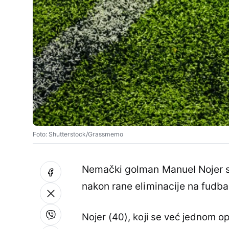
Foto: Shutterstock/Grassmemo
Nemački golman Manuel Nojer sa
nakon rane eliminacije na fudb
Nojer (40), koji se već jednom o