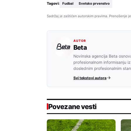
Tagovi:
Fudbal
Svetsko prvenstvo
Sadržaj je zaštićen autorskim pravima. Prenošenje je
AUTOR
Beta
Novinska agencija Beta osnova
profesionalnom informisanju iz
doslednim profesionalnim sta
Svi tekstovi autora
Povezane vesti