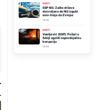
VESTI
SSP Niš: Zašto država
dozvoljava da Niš izgubi
avio-linije do Evrope
19:50
VESTI
Vasiljević (SSP): Požari u
Srbiji ogolili naprednjačku
korupciju
19:44