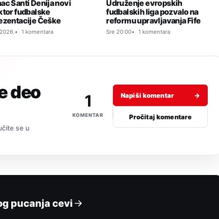
ac Santi Denija novi
Udruženje evropskih
ktor fudbalske
fudbalskih liga pozvalo na
ezentacije Češke
reformu upravljavanja Fife
 2026.
1 komentara
Sre 20:00
1 komentara
je deo
1
Napiši komentar
→
KOMENTAR
Pročitaj komentare
učite se u
og pucanja cevi