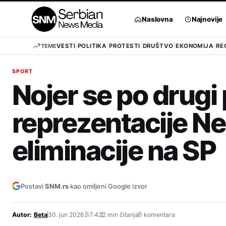
Pređi
na
Naslovna
Najnovije
sadržaj
TEME
VESTI
POLITIKA
PROTESTI
DRUŠTVO
EKONOMIJA
RE
SPORT
Nojer se po drugi
reprezentacije N
eliminacije na SP
Postavi
SNM.rs
kao omiljeni Google izvor
Autor:
Beta
30. jun 2026.
17:42
2 min čitanja
1 komentara