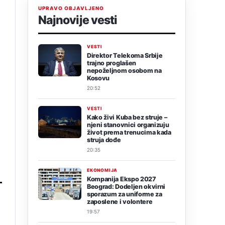
UPRAVO OBJAVLJENO
Najnovije vesti
VESTI
Direktor Telekoma Srbije
trajno proglašen
nepoželjnom osobom na
Kosovu
20:52
VESTI
Kako živi Kuba bez struje –
njeni stanovnici organizuju
život prema trenucima kada
struja dođe
20:35
EKONOMIJA
Kompanija Ekspo 2027
Beograd: Dodeljen okvirni
sporazum za uniforme za
zaposlene i volontere
19:57