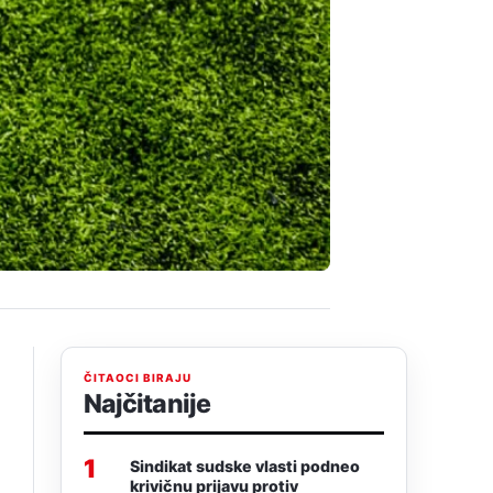
ČITAOCI BIRAJU
Najčitanije
1
Sindikat sudske vlasti podneo
krivičnu prijavu protiv