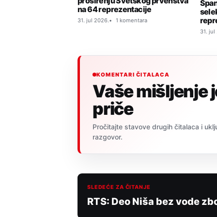
proširenju Svetskog prvenstva
Špan
na 64 reprezentacije
sele
repr
31. jul 2026.
1 komentara
31. jul
KOMENTARI ČITALACA
Vaše mišljenje 
priče
Pročitajte stavove drugih čitalaca i uklj
razgovor.
SLEDEĆE ZA ČITANJE
RTS: Deo Niša bez vode zb