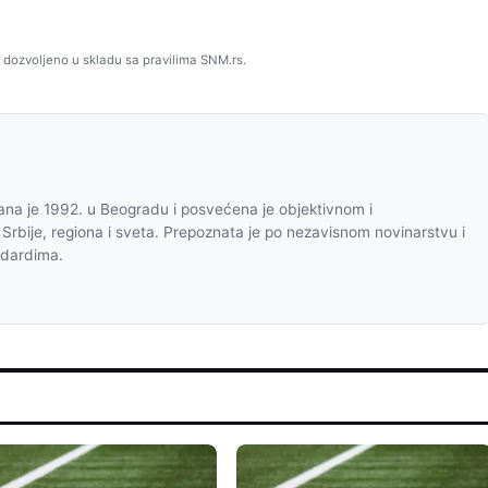
 dozvoljeno u skladu sa pravilima SNM.rs.
na je 1992. u Beogradu i posvećena je objektivnom i
 Srbije, regiona i sveta. Prepoznata je po nezavisnom novinarstvu i
ndardima.