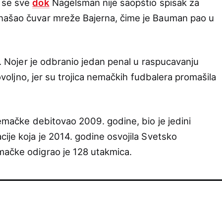
u se sve
dok
Nagelsman nije saopštio spisak za
našao čuvar mreže Bajerna, čime je Bauman pao u
at. Nojer je odbranio jedan penal u raspucavanju
 dovoljno, jer su trojica nemačkih fudbalera promašila
Nemačke debitovao 2009. godine, bio je jedini
ije koja je 2014. godine osvojila Svetsko
mačke odigrao je 128 utakmica.