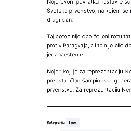
Nojerovom povratku nastavile s
Svetsko prvenstvo, na kojem se 
drugi plan.
Taj potez nije dao željeni rezult
protiv Paragvaja, ali to nije bilo
jedanaesterce.
Nojer, koji je za reprezentaciju 
preostali član šampionske generac
prvenstvo. Za reprezentaciju Ne
Kategorija:
Sport