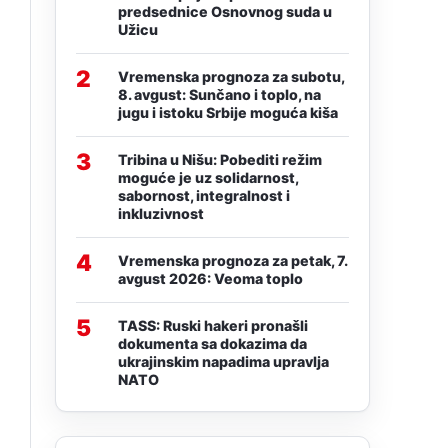
predsednice Osnovnog suda u
Užicu
2
Vremenska prognoza za subotu,
8. avgust: Sunčano i toplo, na
jugu i istoku Srbije moguća kiša
3
Tribina u Nišu: Pobediti režim
moguće je uz solidarnost,
sabornost, integralnost i
inkluzivnost
4
Vremenska prognoza za petak, 7.
avgust 2026: Veoma toplo
5
TASS: Ruski hakeri pronašli
dokumenta sa dokazima da
ukrajinskim napadima upravlja
NATO