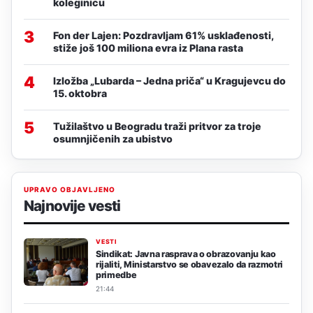
koleginicu
3
Fon der Lajen: Pozdravljam 61% usklađenosti,
stiže još 100 miliona evra iz Plana rasta
4
Izložba „Lubarda – Jedna priča“ u Kragujevcu do
15. oktobra
5
Tužilaštvo u Beogradu traži pritvor za troje
osumnjičenih za ubistvo
UPRAVO OBJAVLJENO
Najnovije vesti
VESTI
Sindikat: Javna rasprava o obrazovanju kao
rijaliti, Ministarstvo se obavezalo da razmotri
primedbe
21:44