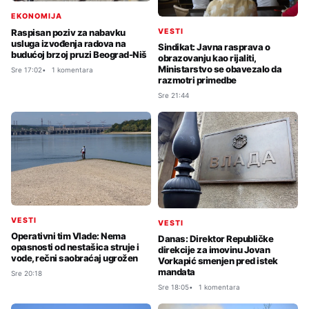
EKONOMIJA
VESTI
Raspisan poziv za nabavku
usluga izvođenja radova na
Sindikat: Javna rasprava o
budućoj brzoj pruzi Beograd-Niš
obrazovanju kao rijaliti,
Ministarstvo se obavezalo da
Sre 17:02
1 komentara
razmotri primedbe
Sre 21:44
VESTI
VESTI
Operativni tim Vlade: Nema
Danas: Direktor Republičke
opasnosti od nestašica struje i
direkcije za imovinu Jovan
vode, rečni saobraćaj ugrožen
Vorkapić smenjen pred istek
mandata
Sre 20:18
Sre 18:05
1 komentara