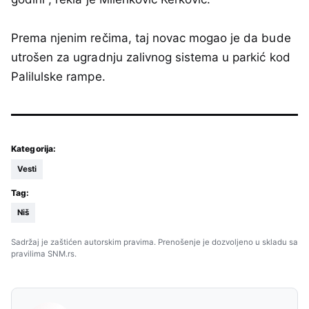
Prema njenim rečima, taj novac mogao je da bude
utrošen za ugradnju zalivnog sistema u parkić kod
Palilulske rampe.
Kategorija:
Vesti
Tag:
Niš
Sadržaj je zaštićen autorskim pravima. Prenošenje je dozvoljeno u skladu sa
pravilima SNM.rs.