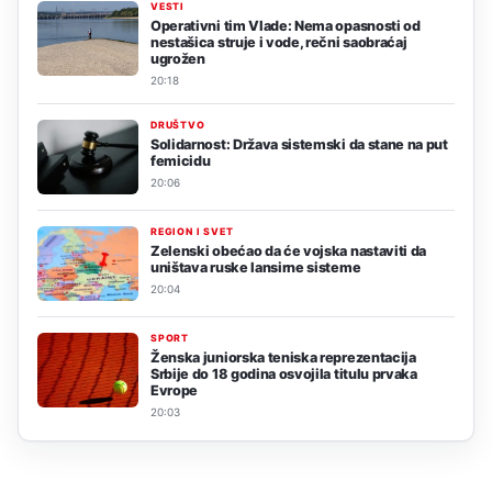
VESTI
Operativni tim Vlade: Nema opasnosti od
nestašica struje i vode, rečni saobraćaj
ugrožen
20:18
DRUŠTVO
Solidarnost: Država sistemski da stane na put
femicidu
20:06
REGION I SVET
Zelenski obećao da će vojska nastaviti da
uništava ruske lansirne sisteme
20:04
SPORT
Ženska juniorska teniska reprezentacija
Srbije do 18 godina osvojila titulu prvaka
Evrope
20:03