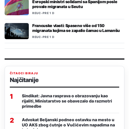
Evropski ministri solidarni sa Španijom posle
provale migranata u Seutu
REUC
•
PRE 1 D
Francuske vlasti: Spaseno više od 150
migranata kojima se zapalio čamac u Lamanšu
REUC
•
PRE 1 D
ČITAOCI BIRAJU
Najčitanije
1
Sindikat: Javna rasprava o obrazovanju kao
rijaliti, Ministarstvo se obavezalo da razmotri
primedbe
2
Advokat Beljanski podneo ostavku na mesto u
UO AKS zbog ćutnje o Vučićevim napadima na