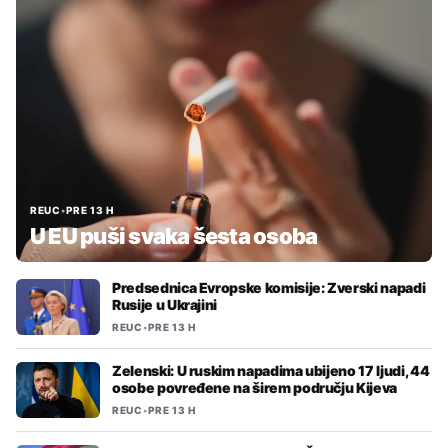
REUC
•
PRE 13 H
U EU puši svaka šesta osoba
Predsednica Evropske komisije: Zverski napadi
Rusije u Ukrajini
REUC
•
PRE 13 H
Zelenski: U ruskim napadima ubijeno 17 ljudi, 44
osobe povređene na širem području Kijeva
REUC
•
PRE 13 H