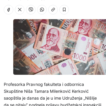
Profesorka Pravnog fakulteta i odbornica
Skupštine Niša Tamara Milenković Kerković
saopštila je danas da je u ime Udruženja „Nišlije
da se pitaju“ podnela prijavu budžetskoj inspekciji