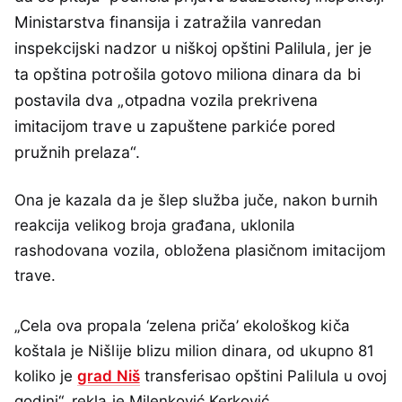
Ministarstva finansija i zatražila vanredan
inspekcijski nadzor u niškoj opštini Palilula, jer je
ta opština potrošila gotovo miliona dinara da bi
postavila dva „otpadna vozila prekrivena
imitacijom trave u zapuštene parkiće pored
pružnih prelaza“.
Ona je kazala da je šlep služba juče, nakon burnih
reakcija velikog broja građana, uklonila
rashodovana vozila, obložena plasičnom imitacijom
trave.
„Cela ova propala ‘zelena priča’ ekološkog kiča
koštala je Nišlije blizu milion dinara, od ukupno 81
koliko je
grad Niš
transferisao opštini Palilula u ovoj
godini“, rekla je Milenković Kerković.