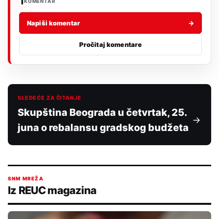
1
KOMENTAR
Napiši komentar
→
Pročitaj komentare
SLEDEĆE ZA ČITANJE
Skupština Beograda u četvrtak, 25.
juna o rebalansu gradskog budžeta
SNM MREŽA
Iz REUC magazina