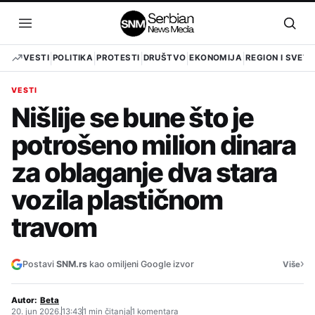
Pređi
na
Otvori
Otvo
sadržaj
meni
pret
VESTI
POLITIKA
PROTESTI
DRUŠTVO
EKONOMIJA
REGION I SVET
VESTI
Nišlije se bune što je
potrošeno milion dinara
za oblaganje dva stara
vozila plastičnom
travom
›
Postavi
SNM.rs
kao omiljeni Google izvor
Više
Autor:
Beta
20. jun 2026.
13:43
1 min čitanja
1 komentara