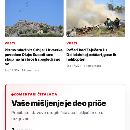
VESTI
VESTI
Pismo mladih iz Srbije i Hrvatske
Požari kod Zaječara i u
povodom Oluje: Susedi smo,
Deliblatskoj peščari, gase ih
skupimo hrabrosti i pogledajmo
helikopteri
se
Sre 17:22
1 komentara
Sre 17:53
1 komentara
KOMENTARI ČITALACA
Vaše mišljenje je deo priče
Pročitajte stavove drugih čitalaca i uključite se u
razgovor.