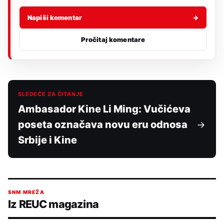
Napiši komentar
→
Pročitaj komentare
SLEDEĆE ZA ČITANJE
Ambasador Kine Li Ming: Vučićeva
poseta označava novu eru odnosa
Srbije i Kine
SNM MREŽA
Iz REUC magazina