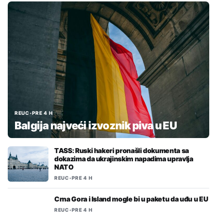
REUC
•
PRE 4 H
Balgija najveći izvoznik piva u EU
TASS: Ruski hakeri pronašli dokumenta sa
dokazima da ukrajinskim napadima upravlja
NATO
REUC
•
PRE 4 H
Crna Gora i Island mogle bi u paketu da uđu u EU
REUC
•
PRE 4 H