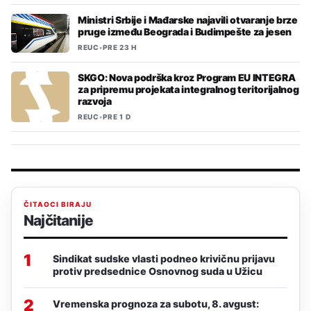
Ministri Srbije i Mađarske najavili otvaranje brze
pruge između Beograda i Budimpešte za jesen
REUC
•
PRE 23 H
SKGO: Nova podrška kroz Program EU INTEGRA
za pripremu projekata integralnog teritorijalnog
razvoja
REUC
•
PRE 1 D
ČITAOCI BIRAJU
Najčitanije
1
Sindikat sudske vlasti podneo krivičnu prijavu
protiv predsednice Osnovnog suda u Užicu
2
Vremenska prognoza za subotu, 8. avgust: