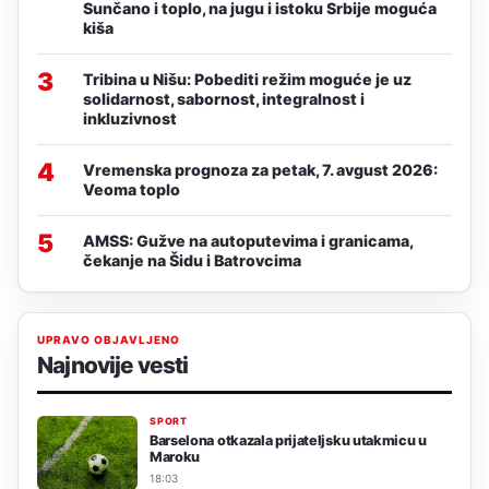
Sunčano i toplo, na jugu i istoku Srbije moguća
kiša
3
Tribina u Nišu: Pobediti režim moguće je uz
solidarnost, sabornost, integralnost i
inkluzivnost
4
Vremenska prognoza za petak, 7. avgust 2026:
Veoma toplo
5
AMSS: Gužve na autoputevima i granicama,
čekanje na Šidu i Batrovcima
UPRAVO OBJAVLJENO
Najnovije vesti
SPORT
Barselona otkazala prijateljsku utakmicu u
Maroku
18:03