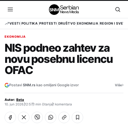
Pređi
na
Otvori
Otvo
sadržaj
meni
pret
VESTI
POLITIKA
PROTESTI
DRUŠTVO
EKONOMIJA
REGION I SVET
EKONOMIJA
NIS podneo zahtev za
novu posebnu licencu
OFAC
›
Postavi
SNM.rs
kao omiljeni Google izvor
Više
Autor:
Beta
10. jun 2026.
12:57
1 min čitanja
1 komentara