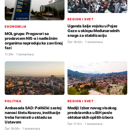
REGION I SVET
Uganda šalje vojsku u Pojas
EKONOMIJA
Gaze u sklopu Međunarodnih
MOL grupa: Pregovori sa
snaga za stabilizaciju
prodavcem NIS-a i nadležnim
Čet 18:02
1 komentara
organima napreduju ka završnoj
fazi
11:29
1 komentara
POLITIKA
REGION I SVET
Ambasada SAD: Politički zastoj
Mediji: Izbor novog visokog
nanosi štetu Kosovu, institucije
predstavnika u BiH posle
treba formirati u skladu sa
oktobarskih opštih izbora
Ustavom
Čet 17:51
1 komentara
Čet 18:00
1 komentara