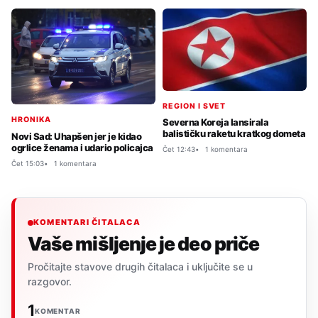
REGION I SVET
HRONIKA
Severna Koreja lansirala
balističku raketu kratkog dometa
Novi Sad: Uhapšen jer je kidao
ogrlice ženama i udario policajca
Čet 12:43
1 komentara
Čet 15:03
1 komentara
KOMENTARI ČITALACA
Vaše mišljenje je deo priče
Pročitajte stavove drugih čitalaca i uključite se u
razgovor.
1
KOMENTAR