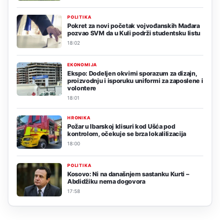
POLITIKA
Pokret za novi početak vojvođanskih Mađara
pozvao SVM da u Kuli podrži studentsku listu
18:02
EKONOMIJA
Ekspo: Dodeljen okvirni sporazum za dizajn,
proizvodnju i isporuku uniformi za zaposlene i
volontere
18:01
HRONIKA
Požar u Ibarskoj klisuri kod Ušća pod
kontrolom, očekuje se brza lokalilizacija
18:00
POLITIKA
Kosovo: Ni na današnjem sastanku Kurti –
Abdidžiku nema dogovora
17:58