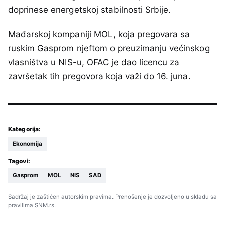
doprinese energetskoj stabilnosti Srbije.
Mađarskoj kompaniji MOL, koja pregovara sa
ruskim Gasprom njeftom o preuzimanju većinskog
vlasništva u NIS-u, OFAC je dao licencu za
završetak tih pregovora koja važi do 16. juna.
Kategorija:
Ekonomija
Tagovi:
Gasprom
MOL
NIS
SAD
Sadržaj je zaštićen autorskim pravima. Prenošenje je dozvoljeno u skladu sa
pravilima SNM.rs.