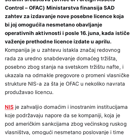
Control – OFAC) Ministarstva finansija SAD
zahtev za izdavanje nove posebne licence koja
bi joj omogućila nesmetano obavljanje
operativnih aktivnosti i posle 16. juna, kada ističe
važenje prethodne licence izdate u aprilu.
Kompanija je u zahtevu istakla značaj redovnog
rada za uredno snabdevanje domaćeg tržišta,
posebno zbog stanja na svetskom tržištu nafte, i
ukazala na odmakle pregovore o promeni vlasničke
strukture NIS-a za šta je OFAC u nekoliko navrata
produžavao licencu.
NIS
je zahvaljio domaćim i inostranim institucijama
koje podržavaju napore da se kompaniji, koja je
pod američkim sankcijama zbog većinskog ruskog
vlasništva, omogući nesmetano poslovanje i time