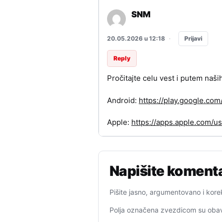
SNM
Prijavi
20.05.2026 u 12:18
·
Reply
Pročitajte celu vest i putem naši
Android:
https://play.google.c
Apple:
https://apps.apple.com/
Napišite koment
Pišite jasno, argumentovano i kore
Polja označena zvezdicom su obav