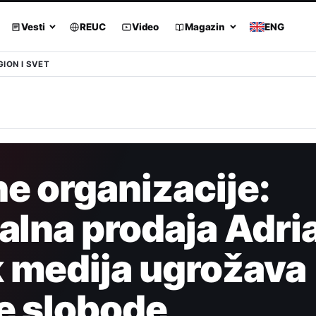
Vesti
REUC
Video
Magazin
ENG
GION I SVET
e organizacije:
alna prodaja Adr
 medija ugrožava
e slobode