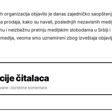
organizacija objavilo je danas zajedničko saopštenje 
a prodaja, kako su naveli, poslednjih nezavisnih medij
ktnu i neizbežnu pretnju medijskim slobodama u Srbiji
medija, veoma smo uznemireni zbog izveštaja objavlj
cije čitalaca
ovane i korektne komentare.