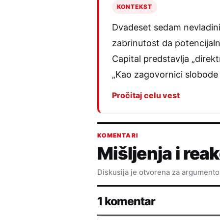
KONTEKST
Dvadeset sedam nevladinih 
zabrinutost da potencijaln
Capital predstavlja „dire
„Kao zagovornici slobode 
Pročitaj celu vest
KOMENTARI
Mišljenja i reak
Diskusija je otvorena za argument
1 komentar