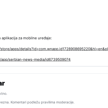
h aplikacija za mobilne uređaje:
om/store/apps/details?id=com.wnapp.id1728908695220&hl=en&pl
us/app/serbian-news-media/id6739509074
ar
ktno.
ezna. Komentari podležu pravilima moderacije.