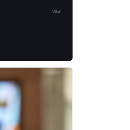
›
Više