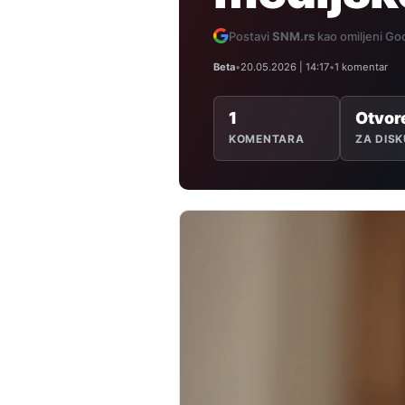
Postavi
SNM.rs
kao omiljeni Goo
Beta
•
20.05.2026 | 14:17
•
1 komentar
1
Otvor
KOMENTARA
ZA DISK