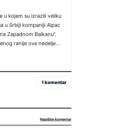
u kojem su izrazili veliku
a u Srbiji kompaniji Alpac
 i na Zapadnom Balkanu“.
enog ranije ove nedelje…
1 komentar
Napišite komentar