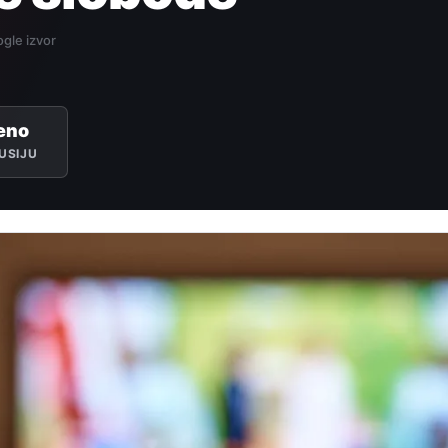
gle izvor
eno
USIJU