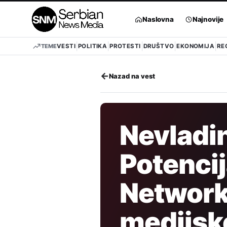
Pređi
na
Naslovna
Najnovije
sadržaj
TEME
VESTI
POLITIKA
PROTESTI
DRUŠTVO
EKONOMIJA
RE
←
Nazad na vest
Nevladin
Potencij
Network
medijsk