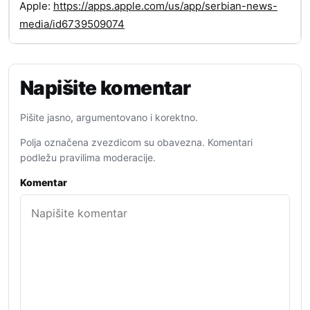
Apple:
https://apps.apple.com/us/app/serbian-news-
media/id6739509074
Napišite komentar
Pišite jasno, argumentovano i korektno.
Polja označena zvezdicom su obavezna. Komentari
podležu pravilima moderacije.
Komentar