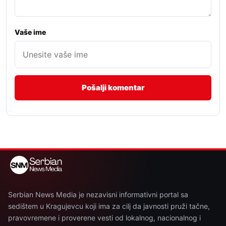
Vaše ime
Serbian News Media je nezavisni informativni portal sa
sedištem u Kragujevcu koji ima za cilj da javnosti pruži tačne,
pravovremene i proverene vesti od lokalnog, nacionalnog i