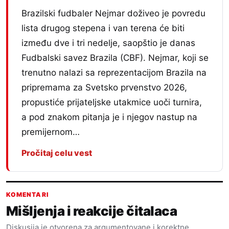
Brazilski fudbaler Nejmar doživeo je povredu
lista drugog stepena i van terena će biti
između dve i tri nedelje, saopštio je danas
Fudbalski savez Brazila (CBF). Nejmar, koji se
trenutno nalazi sa reprezentacijom Brazila na
pripremama za Svetsko prvenstvo 2026,
propustiće prijateljske utakmice uoči turnira,
a pod znakom pitanja je i njegov nastup na
premijernom…
Pročitaj celu vest
KOMENTARI
Mišljenja i reakcije čitalaca
Diskusija je otvorena za argumentovane i korektne