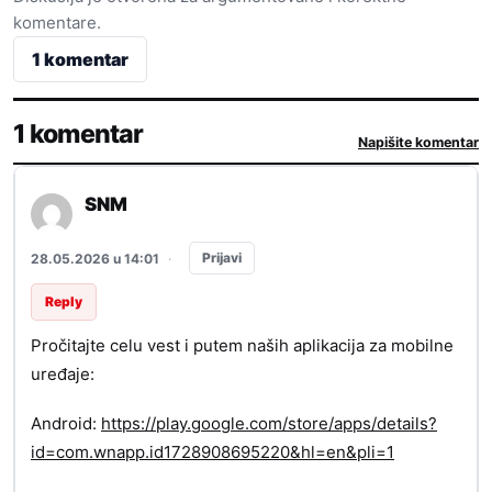
komentare.
1 komentar
1 komentar
Napišite komentar
SNM
Prijavi
28.05.2026 u 14:01
·
Reply
Pročitajte celu vest i putem naših aplikacija za mobilne
uređaje:
Android:
https://play.google.com/store/apps/details?
id=com.wnapp.id1728908695220&hl=en&pli=1