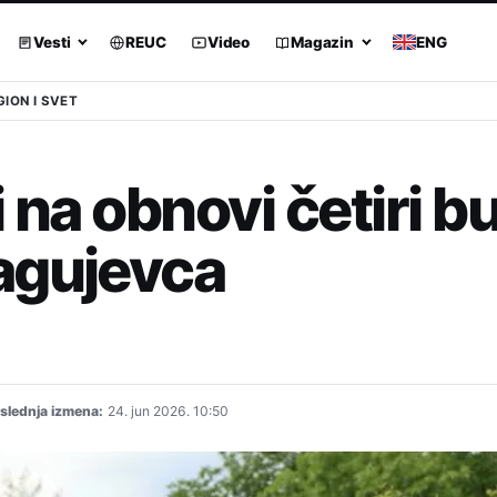
Vesti
REUC
Video
Magazin
ENG
GION I SVET
 na obnovi četiri b
agujevca
slednja izmena:
24. jun 2026. 10:50