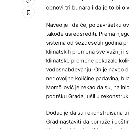
obnovi tri bunara i da je to bil
Naveo je i da će, po završetku ov
takođe usredsrediti. Prema njegov
sistema od šezdesetih godina pr
klimatskih promena sve važniji i 
klimatske promene pokazale kolik
vodosnabdevanju. On je naveo da
nedovoljne količine padavina, bi
Momčilović je rekao da su, na inic
podršku Grada, ušli u rekonstrukc
Dodao je da su rekonstruisana tri b
Grad nastaviti da pomaže i opšti