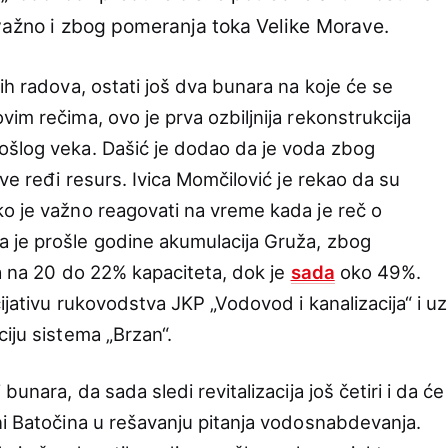
o važno i zbog pomeranja toka Velike Morave.
ih radova, ostati još dva bunara na koje će se
im rečima, ovo je prva ozbiljnija rekonstrukcija
ošlog veka. Dašić je dodao da je voda zbog
sve ređi resurs. Ivica Momčilović je rekao da su
o je važno reagovati na vreme kada je reč o
 je prošle godine akumulacija Gruža, zbog
la na 20 do 22% kapaciteta, dok je
sada
oko 49%.
ijativu rukovodstva JKP „Vodovod i kanalizacija“ i uz
iju sistema „Brzan“.
unara, da sada sledi revitalizacija još četiri i da će
ni Batočina u rešavanju pitanja vodosnabdevanja.