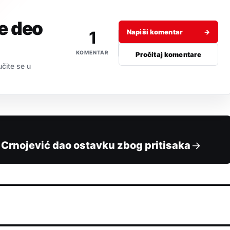
je deo
1
Napiši komentar
→
KOMENTAR
Pročitaj komentare
učite se u
 Crnojević dao ostavku zbog pritisaka