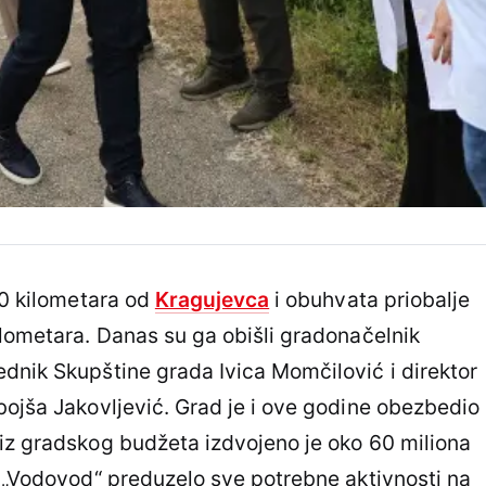
30 kilometara od
Kragujevca
i obuhvata priobalje
ilometara. Danas su ga obišli gradonačelnik
dnik Skupštine grada Ivica Momčilović i direktor
bojša Jakovljević. Grad je i ove godine obezbedio
iz gradskog budžeta izdvojeno je oko 60 miliona
P „Vodovod“ preduzelo sve potrebne aktivnosti na