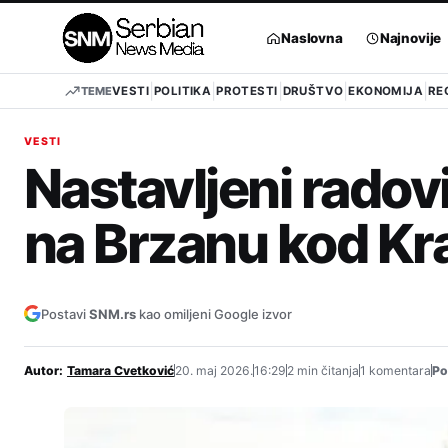
Pređi
na
Naslovna
Najnovije
sadržaj
TEME
VESTI
POLITIKA
PROTESTI
DRUŠTVO
EKONOMIJA
RE
VESTI
Nastavljeni radovi
na Brzanu kod Kr
Postavi
SNM.rs
kao omiljeni Google izvor
Autor:
Tamara Cvetković
20. maj 2026.
16:29
2 min čitanja
1 komentara
Po