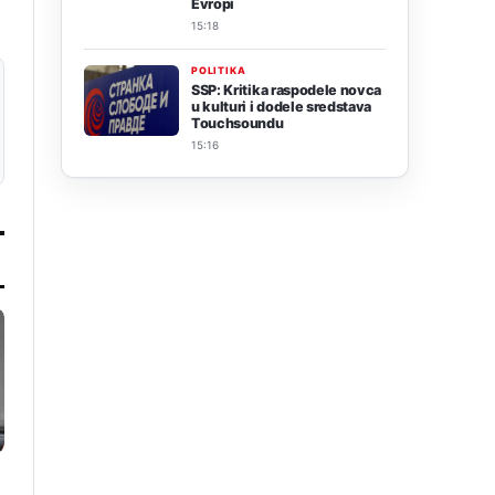
Evropi
15:18
POLITIKA
SSP: Kritika raspodele novca
u kulturi i dodele sredstava
Touchsoundu
15:16