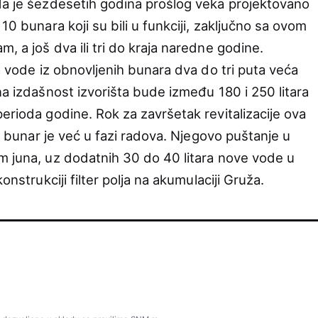
da je šezdesetih godina prošlog veka projektovano
10 bunara koji su bili u funkciji, zaključno sa ovom
, a još dva ili tri do kraja naredne godine.
na vode iz obnovljenih bunara dva do tri puta veća
na izdašnost izvorišta bude između 180 i 250 litara
erioda godine. Rok za završetak revitalizacije ova
vi bunar je već u fazi radova. Njegovo puštanje u
m juna, uz dodatnih 30 do 40 litara nove vode u
onstrukciji filter polja na akumulaciji Gruža.