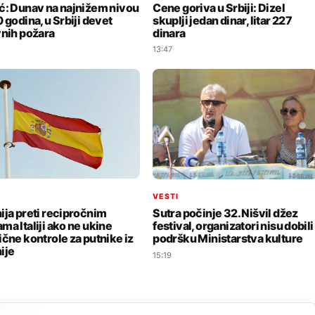
Cene goriva u Srbiji: Dizel
ć: Dunav na najnižem nivou
skuplji jedan dinar, litar 227
 godina, u Srbiji devet
dinara
vnih požara
13:47
I
VESTI
ija preti recipročnim
Sutra počinje 32. Nišvil džez
ma Italiji ako ne ukine
festival, organizatori nisu dobili
ične kontrole za putnike iz
podršku Ministarstva kulture
ije
15:19