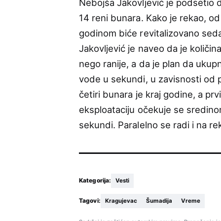
Nebojša Jakovljević je podsetio 
14 reni bunara. Kako je rekao, od 
godinom biće revitalizovano sedam
Jakovljević je naveo da je količi
nego ranije, a da je plan da ukup
vode u sekundi, u zavisnosti od p
četiri bunara je kraj godine, a pr
eksploataciju očekuje se sredino
sekundi. Paralelno se radi i na rek
Kategorija:
Vesti
Tagovi:
Kragujevac
Šumadija
Vreme