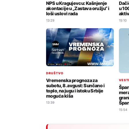
NPS u Kragujevcu: Kašnjenje
Dači
akontacije u „Zastava oružju“ i
u 100
loši uslovi rada
akti
13:29
15:10
DRUŠTVO
Vremenska prognoza za
VEST
subotu, 8. avgust: Sunčano i
Špan
toplo, na jugu i istoku Srbije
mera
moguća kiša
gran
Špan
13:39
15:54