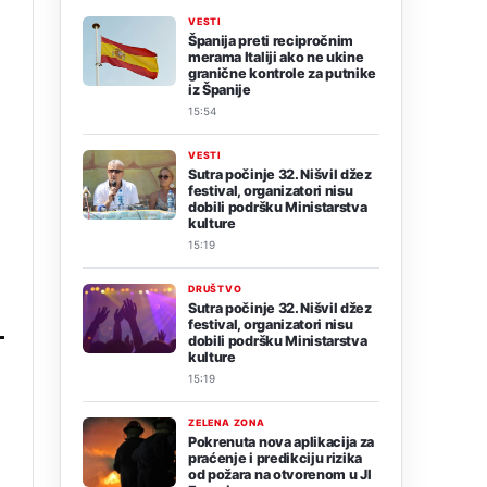
VESTI
Španija preti recipročnim
merama Italiji ako ne ukine
granične kontrole za putnike
iz Španije
15:54
VESTI
Sutra počinje 32. Nišvil džez
festival, organizatori nisu
dobili podršku Ministarstva
kulture
15:19
DRUŠTVO
Sutra počinje 32. Nišvil džez
festival, organizatori nisu
dobili podršku Ministarstva
kulture
15:19
ZELENA ZONA
Pokrenuta nova aplikacija za
praćenje i predikciju rizika
od požara na otvorenom u JI