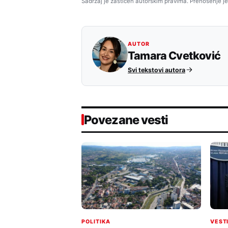
Sadržaj je zaštićen autorskim pravima. Prenošenje je
AUTOR
Tamara Cvetković
Svi tekstovi autora
Povezane vesti
POLITIKA
VEST