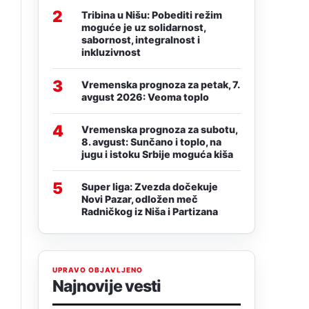
2
Tribina u Nišu: Pobediti režim
moguće je uz solidarnost,
sabornost, integralnost i
inkluzivnost
3
Vremenska prognoza za petak, 7.
avgust 2026: Veoma toplo
4
Vremenska prognoza za subotu,
8. avgust: Sunčano i toplo, na
jugu i istoku Srbije moguća kiša
5
Super liga: Zvezda dočekuje
Novi Pazar, odložen meč
Radničkog iz Niša i Partizana
UPRAVO OBJAVLJENO
Najnovije vesti