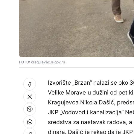
FOTO: kragujevac.ls.gov.rs
Izvorište „Brzan“ nalazi se oko 
Velike Morave u dužini od pet k
Kragujevca Nikola Dašić, predse
JKP „Vodovod i kanalizacija“ Ne
sredstva za nastavak radova, a 
dinara. Dašić je rekao da je JK