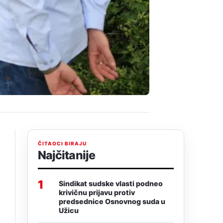
ČITAOCI BIRAJU
Najčitanije
1
Sindikat sudske vlasti podneo
krivičnu prijavu protiv
predsednice Osnovnog suda u
Užicu