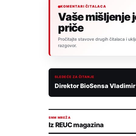
KOMENTARI ČITALACA
Vaše mišljenje 
priče
Pročitajte stavove drugih čitalaca i uklj
razgovor.
SLEDEĆE ZA ČITANJE
Direktor BioSensa Vladimir
SNM MREŽA
Iz REUC magazina