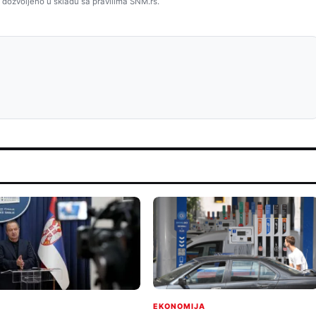
 dozvoljeno u skladu sa pravilima SNM.rs.
EKONOMIJA
I