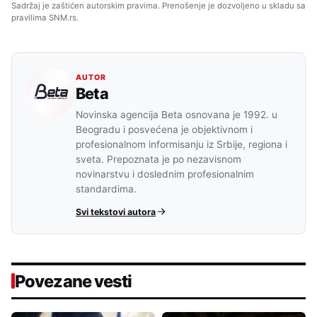
Sadržaj je zaštićen autorskim pravima. Prenošenje je dozvoljeno u skladu sa
pravilima SNM.rs.
AUTOR
Beta
Novinska agencija Beta osnovana je 1992. u
Beogradu i posvećena je objektivnom i
profesionalnom informisanju iz Srbije, regiona i
sveta. Prepoznata je po nezavisnom
novinarstvu i doslednim profesionalnim
standardima.
Svi tekstovi autora
Povezane vesti