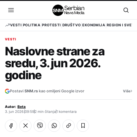
Pređi
na
Otvori
Otvo
sadržaj
meni
pret
VESTI
POLITIKA
PROTESTI
DRUŠTVO
EKONOMIJA
REGION I SVET
VESTI
Naslovne strane za
sredu, 3. jun 2026.
godine
›
Postavi
SNM.rs
kao omiljeni Google izvor
Više
Autor:
Beta
3. jun 2026.
09:59
2 min čitanja
1 komentara