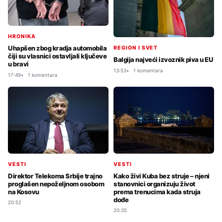
HRONIKA
Uhapšen zbog kradja automobila
REGION I SVET
čiji su vlasnici ostavljali ključeve
Balgija najveći izvoznik piva u EU
u bravi
13:53
1 komentara
17:49
1 komentara
VESTI
VESTI
Direktor Telekoma Srbije trajno
Kako živi Kuba bez struje – njeni
proglašen nepoželjnom osobom
stanovnici organizuju život
na Kosovu
prema trenucima kada struja
dođe
20:52
20:35