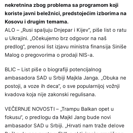
nekretnina zbog problema sa programom koji
koriste javni beležnici, predstojećim izborima na
Kosovu i drugim temama.
ALO – „Rusi spaljuju Dnjepar i Kijev“, piše list o ratu
u Ukrajini. „Očekujemo brz odgovor na naš
predlog“, prenosi list izjavu ministra finansija Siniše
Malog o pregovorima o prodaji NIS-a.
BLIC – List piše o biografiji potencijalnog
ambasadora SAD u Srbiji Majkla Janga. „Obuka ne
postoji, a voze ih deca“, o sve popularnijoj vožnji
kvadova koja nije zakonski regulisana.
VEČERNJE NOVOSTI – „Trampu Balkan opet u
fokusu“, o predlogu da Majkl Jang bude novi
ambasador SAD u Srbiji. „Hrvati nam traže delove