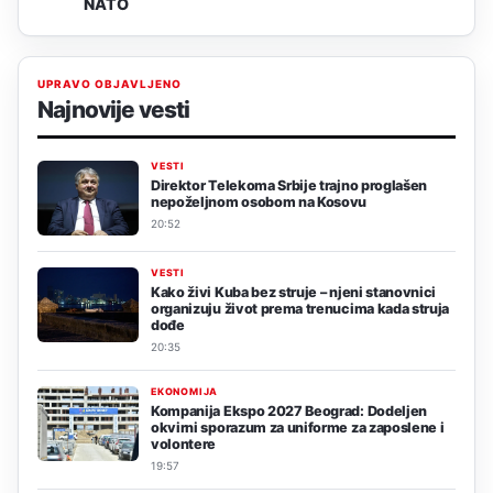
NATO
UPRAVO OBJAVLJENO
Najnovije vesti
VESTI
Direktor Telekoma Srbije trajno proglašen
nepoželjnom osobom na Kosovu
20:52
VESTI
Kako živi Kuba bez struje – njeni stanovnici
organizuju život prema trenucima kada struja
dođe
20:35
EKONOMIJA
Kompanija Ekspo 2027 Beograd: Dodeljen
okvirni sporazum za uniforme za zaposlene i
volontere
19:57