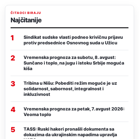
ČITAOCI BIRAJU
Najčitanije
1
Sindikat sudske vlasti podneo krivičnu prijavu
protiv predsednice Osnovnog suda u Užicu
2
Vremenska prognoza za subotu, 8. avgust:
Sunčano i toplo, na jugu i istoku Srbije moguća
kiša
3
Tribina u Nišu: Pobediti režim moguće je uz
solidarnost, sabornost, integralnost i
inkluzivnost
4
Vremenska prognoza za petak, 7. avgust 2026:
Veoma toplo
5
TASS: Ruski hakeri pronašli dokumenta sa
dokazima da ukrajinskim napadima upravlja