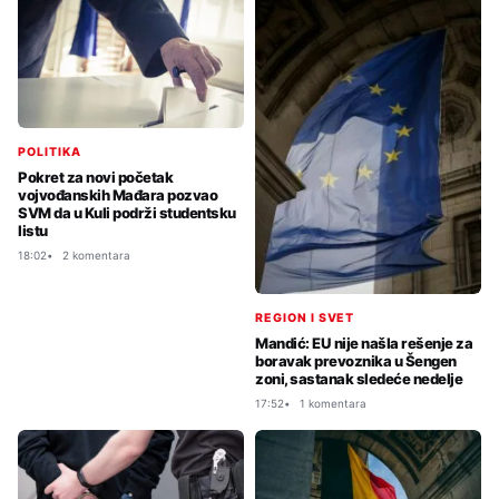
POLITIKA
Pokret za novi početak
vojvođanskih Mađara pozvao
SVM da u Kuli podrži studentsku
listu
18:02
2 komentara
REGION I SVET
Mandić: EU nije našla rešenje za
boravak prevoznika u Šengen
zoni, sastanak sledeće nedelje
17:52
1 komentara