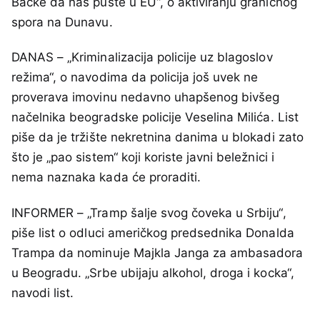
Bačke da nas puste u EU“, o aktiviranju graničnog
spora na Dunavu.
DANAS – „Kriminalizacija policije uz blagoslov
režima“, o navodima da policija još uvek ne
proverava imovinu nedavno uhapšenog bivšeg
načelnika beogradske policije Veselina Milića. List
piše da je tržište nekretnina danima u blokadi zato
što je „pao sistem“ koji koriste javni beležnici i
nema naznaka kada će proraditi.
INFORMER – „Tramp šalje svog čoveka u Srbiju“,
piše list o odluci američkog predsednika Donalda
Trampa da nominuje Majkla Janga za ambasadora
u Beogradu. „Srbe ubijaju alkohol, droga i kocka“,
navodi list.