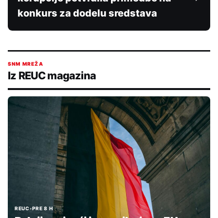
konkurs za dodelu sredstava
SNM MREŽA
Iz REUC magazina
REUC
•
PRE 8 H