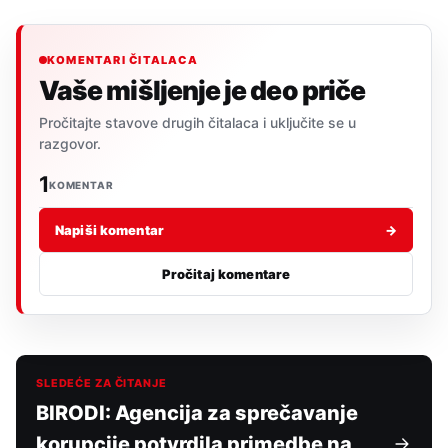
KOMENTARI ČITALACA
Vaše mišljenje je deo priče
Pročitajte stavove drugih čitalaca i uključite se u
razgovor.
1
KOMENTAR
Napiši komentar
→
Pročitaj komentare
SLEDEĆE ZA ČITANJE
BIRODI: Agencija za sprečavanje
korupcije potvrdila primedbe na