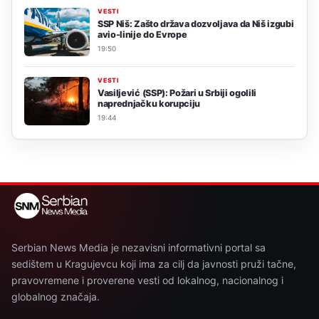
VESTI
SSP Niš: Zašto država dozvoljava da Niš izgubi
avio-linije do Evrope
19:50
VESTI
Vasiljević (SSP): Požari u Srbiji ogolili
naprednjačku korupciju
19:44
Serbian News Media je nezavisni informativni portal sa
sedištem u Kragujevcu koji ima za cilj da javnosti pruži tačne,
pravovremene i proverene vesti od lokalnog, nacionalnog i
globalnog značaja.