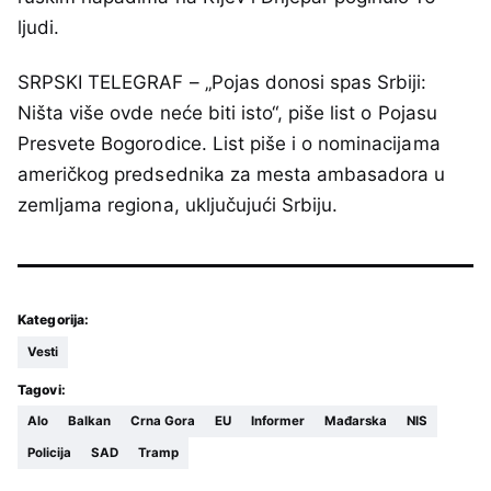
ljudi.
SRPSKI TELEGRAF – „Pojas donosi spas Srbiji:
Ništa više ovde neće biti isto“, piše list o Pojasu
Presvete Bogorodice. List piše i o nominacijama
američkog predsednika za mesta ambasadora u
zemljama regiona, uključujući Srbiju.
Kategorija:
Vesti
Tagovi:
Alo
Balkan
Crna Gora
EU
Informer
Mađarska
NIS
Policija
SAD
Tramp