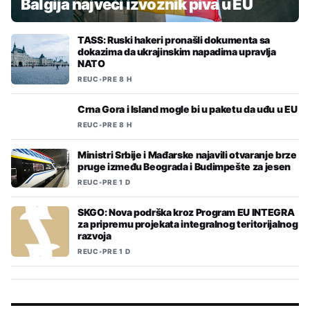
Balgija najveći izvoznik piva u EU
TASS: Ruski hakeri pronašli dokumenta sa
dokazima da ukrajinskim napadima upravlja
NATO
REUC
•
PRE 8 H
Crna Gora i Island mogle bi u paketu da uđu u EU
REUC
•
PRE 8 H
Ministri Srbije i Mađarske najavili otvaranje brze
pruge između Beograda i Budimpešte za jesen
REUC
•
PRE 1 D
SKGO: Nova podrška kroz Program EU INTEGRA
za pripremu projekata integralnog teritorijalnog
razvoja
REUC
•
PRE 1 D