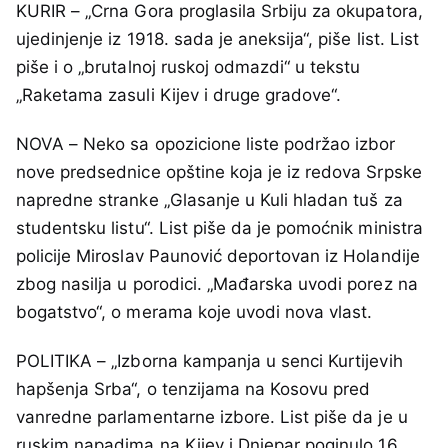
KURIR – „Crna Gora proglasila Srbiju za okupatora,
ujedinjenje iz 1918. sada je aneksija“, piše list. List
piše i o „brutalnoj ruskoj odmazdi“ u tekstu
„Raketama zasuli Kijev i druge gradove“.
NOVA – Neko sa opozicione liste podržao izbor
nove predsednice opštine koja je iz redova Srpske
napredne stranke „Glasanje u Kuli hladan tuš za
studentsku listu“. List piše da je pomoćnik ministra
policije Miroslav Paunović deportovan iz Holandije
zbog nasilja u porodici. „Mađarska uvodi porez na
bogatstvo“, o merama koje uvodi nova vlast.
POLITIKA – „Izborna kampanja u senci Kurtijevih
hapšenja Srba“, o tenzijama na Kosovu pred
vanredne parlamentarne izbore. List piše da je u
ruskim napadima na Kijev i Dnjepar poginulo 16