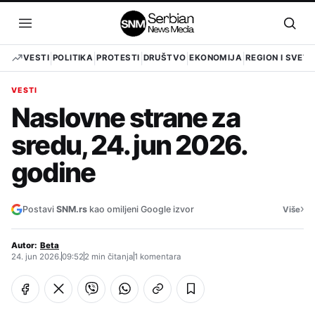
Pređi
na
Otvori
Otvo
sadržaj
meni
pret
VESTI
POLITIKA
PROTESTI
DRUŠTVO
EKONOMIJA
REGION I SVET
VESTI
Naslovne strane za
sredu, 24. jun 2026.
godine
›
Postavi
SNM.rs
kao omiljeni Google izvor
Više
Autor:
Beta
24. jun 2026.
09:52
2 min čitanja
1 komentara