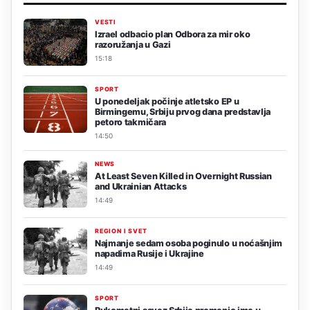
VESTI
Izrael odbacio plan Odbora za mir oko
razoružanja u Gazi
15:18
SPORT
U ponedeljak počinje atletsko EP u
Birmingemu, Srbiju prvog dana predstavlja
petoro takmičara
14:50
NEWS
At Least Seven Killed in Overnight Russian
and Ukrainian Attacks
14:49
REGION I SVET
Najmanje sedam osoba poginulo u noćašnjim
napadima Rusije i Ukrajine
14:49
SPORT