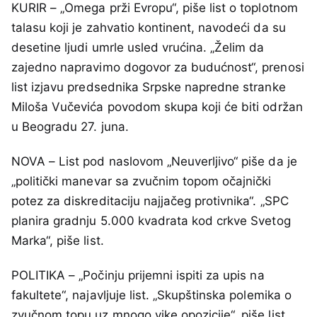
KURIR – „Omega prži Evropu“, piše list o toplotnom
talasu koji je zahvatio kontinent, navodeći da su
desetine ljudi umrle usled vrućina. „Želim da
zajedno napravimo dogovor za budućnost“, prenosi
list izjavu predsednika Srpske napredne stranke
Miloša Vučevića povodom skupa koji će biti održan
u Beogradu 27. juna.
NOVA – List pod naslovom „Neuverljivo“ piše da je
„politički manevar sa zvučnim topom očajnički
potez za diskreditaciju najjačeg protivnika“. „SPC
planira gradnju 5.000 kvadrata kod crkve Svetog
Marka“, piše list.
POLITIKA – „Počinju prijemni ispiti za upis na
fakultete“, najavljuje list. „Skupštinska polemika o
zvučnom topu uz mnogo vike opozicije“, piše list.