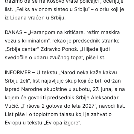
tražimo da se na Kosovo vrate policajci“, ocenjuje
list. „Feliks avionom sleteo u Srbiju“ – o orlu koji je
iz Libana vraćen u Srbiju.
DANAS – „Harangom na kritičare, režim maskira
vezu s kriminalom“, rekao je predsednik stranke
„Srbija centar“ Zdravko Ponoš. „Hiljade ljudi
svedočile o udaru zvučnog topa“, piše list.
INFORMER – U tekstu „Narod neka kaže kakvu
Srbiju želi“, list najavljuje skup koji će biti održan
ispred Narodne skupštine u subotu, 27. juna, a na
kojem će govoriti predsednik Srbije Aleksandar
Vučić. „Tiršova 2 gotova do leta 2027“, navodi list.
List piše i o toplotnom talasu koji je zahvatio
Evropu u tekstu „Evropa izgore“.