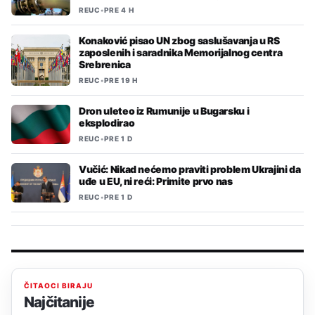
REUC
•
PRE 4 H
Konaković pisao UN zbog saslušavanja u RS
zaposlenih i saradnika Memorijalnog centra
Srebrenica
REUC
•
PRE 19 H
Dron uleteo iz Rumunije u Bugarsku i
eksplodirao
REUC
•
PRE 1 D
Vučić: Nikad nećemo praviti problem Ukrajini da
uđe u EU, ni reći: Primite prvo nas
REUC
•
PRE 1 D
ČITAOCI BIRAJU
Najčitanije