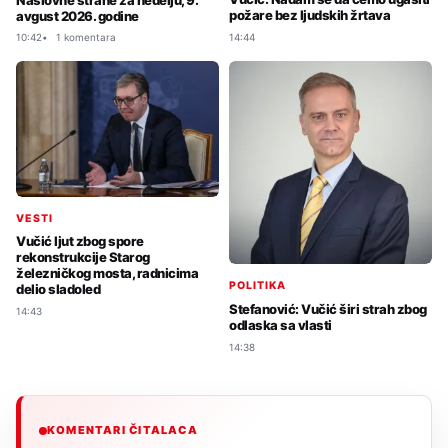
požare bez ljudskih žrtava
avgust 2026. godine
14:44
10:42
1 komentara
VESTI
Vučić ljut zbog spore
rekonstrukcije Starog
železničkog mosta, radnicima
POLITIKA
delio sladoled
Stefanović: Vučić širi strah zbog
14:43
odlaska sa vlasti
14:38
KOMENTARI ČITALACA