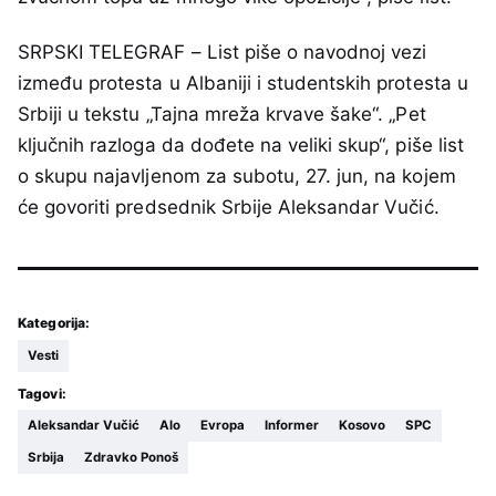
SRPSKI TELEGRAF – List piše o navodnoj vezi
između protesta u Albaniji i studentskih protesta u
Srbiji u tekstu „Tajna mreža krvave šake“. „Pet
ključnih razloga da dođete na veliki skup“, piše list
o skupu najavljenom za subotu, 27. jun, na kojem
će govoriti predsednik Srbije Aleksandar Vučić.
Kategorija:
Vesti
Tagovi:
Aleksandar Vučić
Alo
Evropa
Informer
Kosovo
SPC
Srbija
Zdravko Ponoš