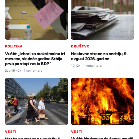
POLITIKA
DRUŠTVO
Vučić: „Izbori za maksimalno tri
Naslovne strane za nedelju, 9.
meseca, sledeće godine Srbija
avgust 2026. godine
prva po stopi rasta BDP“
10:12
1 komentara
Sub 19:42
1 komentara
VESTI
VESTI
Vučić: Nadam se da ćemo ugasiti
Naslovne strane za nedelju, 9.