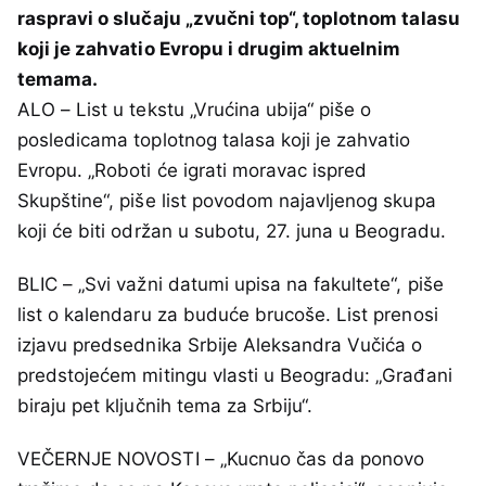
raspravi o slučaju „zvučni top“, toplotnom talasu
koji je zahvatio Evropu i drugim aktuelnim
temama.
ALO – List u tekstu „Vrućina ubija“ piše o
posledicama toplotnog talasa koji je zahvatio
Evropu. „Roboti će igrati moravac ispred
Skupštine“, piše list povodom najavljenog skupa
koji će biti održan u subotu, 27. juna u Beogradu.
BLIC – „Svi važni datumi upisa na fakultete“, piše
list o kalendaru za buduće brucoše. List prenosi
izjavu predsednika Srbije Aleksandra Vučića o
predstojećem mitingu vlasti u Beogradu: „Građani
biraju pet ključnih tema za Srbiju“.
VEČERNJE NOVOSTI – „Kucnuo čas da ponovo