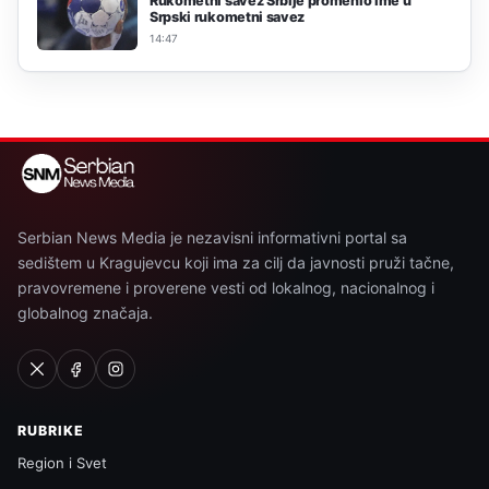
Rukometni savez Srbije promenio ime u
Srpski rukometni savez
14:47
Serbian News Media je nezavisni informativni portal sa
sedištem u Kragujevcu koji ima za cilj da javnosti pruži tačne,
pravovremene i proverene vesti od lokalnog, nacionalnog i
globalnog značaja.
RUBRIKE
Region i Svet