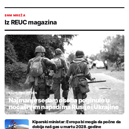
SNM MREŽA
Iz REUC magazina
REUC
•
PRE 23 MIN
Najmanje sedam osoba poginulo u
noćašnjim napadima Rusije i Ukrajine
Kiparski ministar: Evropa bi mogla da počne da
dobija naš gas u martu 2028. godine