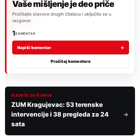
Vaše mišljenje je deo priče
Pročitajte stavove drugih čitalaca i uključite se u
razgovor.
1
KOMENTAR
Napiši komentar
→
Pročitaj komentare
SLEDEĆE ZA ČITANJE
ZUM Kragujevac: 53 terenske
intervencije i 38 pregleda za 24
sata