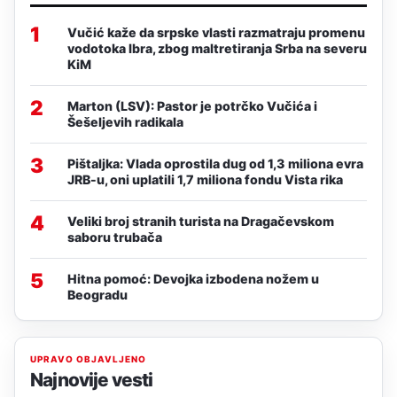
1
Vučić kaže da srpske vlasti razmatraju promenu
vodotoka Ibra, zbog maltretiranja Srba na severu
KiM
2
Marton (LSV): Pastor je potrčko Vučića i
Šešeljevih radikala
3
Pištaljka: Vlada oprostila dug od 1,3 miliona evra
JRB-u, oni uplatili 1,7 miliona fondu Vista rika
4
Veliki broj stranih turista na Dragačevskom
saboru trubača
5
Hitna pomoć: Devojka izbodena nožem u
Beogradu
UPRAVO OBJAVLJENO
Najnovije vesti