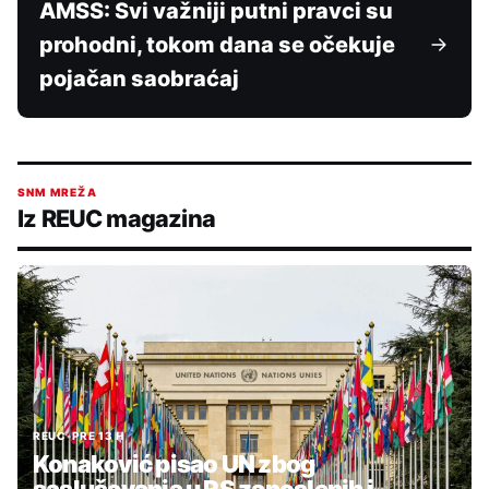
AMSS: Svi važniji putni pravci su
prohodni, tokom dana se očekuje
pojačan saobraćaj
SNM MREŽA
Iz REUC magazina
REUC
•
PRE 13 H
Konaković pisao UN zbog