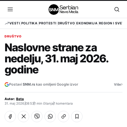
Pređi
na
Otvori
Otvo
sadržaj
meni
pret
VESTI
POLITIKA
PROTESTI
DRUŠTVO
EKONOMIJA
REGION I SVET
DRUŠTVO
Naslovne strane za
nedelju, 31. maj 2026.
godine
›
Postavi
SNM.rs
kao omiljeni Google izvor
Više
Autor:
Beta
31. maj 2026.
08:53
1 min čitanja
1 komentara