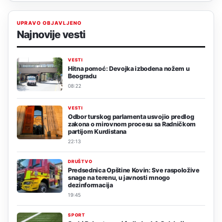
UPRAVO OBJAVLJENO
Najnovije vesti
VESTI
Hitna pomoć: Devojka izbodena nožem u
Beogradu
08:22
VESTI
Odbor turskog parlamenta usvojio predlog
zakona o mirovnom procesu sa Radničkom
partijom Kurdistana
22:13
DRUŠTVO
Predsednica Opštine Kovin: Sve raspoložive
snage na terenu, u javnosti mnogo
dezinformacija
19:45
SPORT