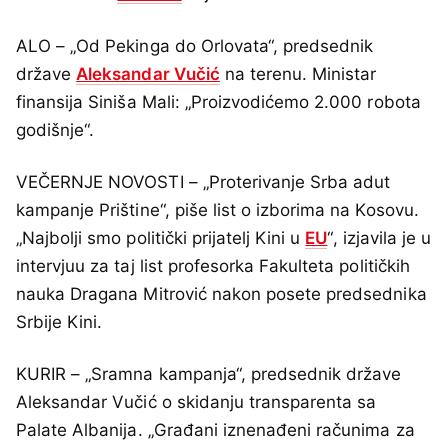
ALO – „Od Pekinga do Orlovata“, predsednik
države
Aleksandar Vučić
na terenu. Ministar
finansija Siniša Mali: „Proizvodićemo 2.000 robota
godišnje“.
VEČERNJE NOVOSTI – „Proterivanje Srba adut
kampanje Prištine“, piše list o izborima na Kosovu.
„Najbolji smo politički prijatelj Kini u
EU
“, izjavila je u
intervjuu za taj list profesorka Fakulteta političkih
nauka Dragana Mitrović nakon posete predsednika
Srbije Kini.
KURIR – „Sramna kampanja“, predsednik države
Aleksandar Vučić o skidanju transparenta sa
Palate Albanija. „Građani iznenađeni računima za