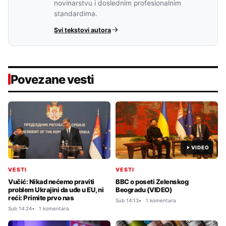
novinarstvu i doslednim profesionalnim
standardima.
Svi tekstovi autora
Povezane vesti
VIDEO
VESTI
VESTI
Vučić: Nikad nećemo praviti
BBC o poseti Zelenskog
problem Ukrajini da uđe u EU, ni
Beogradu (VIDEO)
reći: Primite prvo nas
Sub 14:13
1 komentara
Sub 14:24
1 komentara