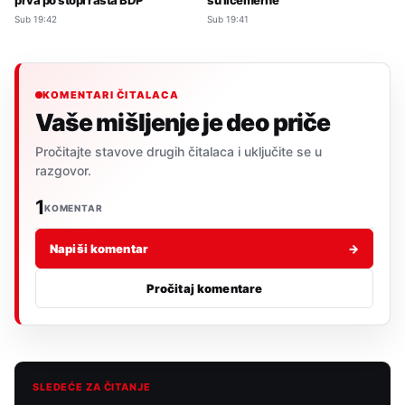
Sub 19:42
Sub 19:41
KOMENTARI ČITALACA
Vaše mišljenje je deo priče
Pročitajte stavove drugih čitalaca i uključite se u
razgovor.
1
KOMENTAR
Napiši komentar
→
Pročitaj komentare
SLEDEĆE ZA ČITANJE