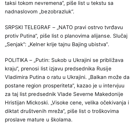
taksi tokom nevremena“, piše list u tekstu sa
nadnaslovom „bezobrazluk“.
SRPSKI TELEGRAF – „NATO pravi ostrvo tvrđavu
protiv Putina“, piše list o planovima alijanse. Slučaj
„Senjak“: „Kelner krije tajnu Bajing ubistva“.
POLITIKA – „Putin: Sukob u Ukrajini se približava
kraju“, prenosi list izjavu predsednika Rusije
Vladimira Putina o ratu u Ukrajini. „Balkan može da
postane region prosperiteta“, kazao je u intervjuu
za taj list predsednik Vlade Severne Makedonije
Hristijan Mickoski. „Visoke cene, velika očekivanja i
diktat društvenih mreža“, piše list o troškovima
proslave mature u školama.