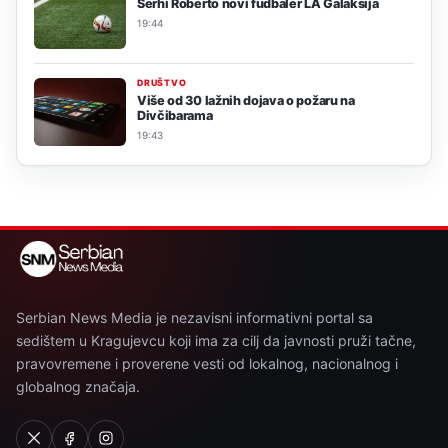
Serhi Roberto novi fudbaler LA Galaksija
19:44
DRUŠTVO
Više od 30 lažnih dojava o požaru na
Divčibarama
19:43
Serbian News Media je nezavisni informativni portal sa
sedištem u Kragujevcu koji ima za cilj da javnosti pruži tačne,
pravovremene i proverene vesti od lokalnog, nacionalnog i
globalnog značaja.