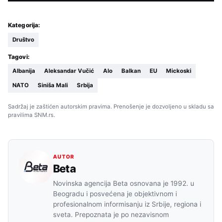
Kategorija:
Društvo
Tagovi:
Albanija
Aleksandar Vučić
Alo
Balkan
EU
Mickoski
NATO
Siniša Mali
Srbija
Sadržaj je zaštićen autorskim pravima. Prenošenje je dozvoljeno u skladu sa
pravilima SNM.rs.
AUTOR
Beta
Novinska agencija Beta osnovana je 1992. u
Beogradu i posvećena je objektivnom i
profesionalnom informisanju iz Srbije, regiona i
sveta. Prepoznata je po nezavisnom