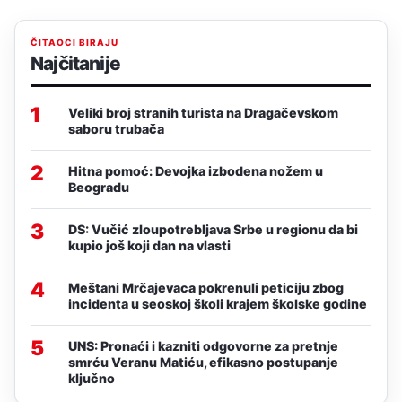
ČITAOCI BIRAJU
Najčitanije
1
Veliki broj stranih turista na Dragačevskom
saboru trubača
2
Hitna pomoć: Devojka izbodena nožem u
Beogradu
3
DS: Vučić zloupotrebljava Srbe u regionu da bi
kupio još koji dan na vlasti
4
Meštani Mrčajevaca pokrenuli peticiju zbog
incidenta u seoskoj školi krajem školske godine
5
UNS: Pronaći i kazniti odgovorne za pretnje
smrću Veranu Matiću, efikasno postupanje
ključno