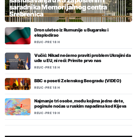
saslušavanja u RS zaposlenih i
saradnika Memorijalnog centra
Srebrenica
Dron uleteo iz Rumunije u Bugarsku i
eksplodirao
REUC
•
PRE 18 H
Vučić: Nikad nećemo praviti problem Ukrajini da
uđe u EU, ni reći: Primite prvo nas
REUC
•
PRE 18 H
BBC o poseti Zelenskog Beogradu (VIDEO)
REUC
•
PRE 18 H
Najmanje tri osobe, među kojima jedno dete,
poginule noćas u ruskim napadima kod Kijeva
REUC
•
PRE 19 H