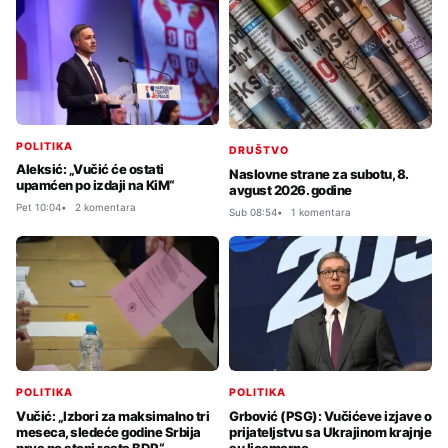
POLITIKA
DRUŠTVO
Aleksić: „Vučić će ostati
Naslovne strane za subotu, 8.
upamćen po izdaji na KiM“
avgust 2026. godine
Pet 10:04
2 komentara
Sub 08:54
1 komentara
POLITIKA
POLITIKA
Vučić: „Izbori za maksimalno tri
Grbović (PSG): Vučićeve izjave o
meseca, sledeće godine Srbija
prijateljstvu sa Ukrajinom krajnje
prva po stopi rasta BDP“
su licemerne